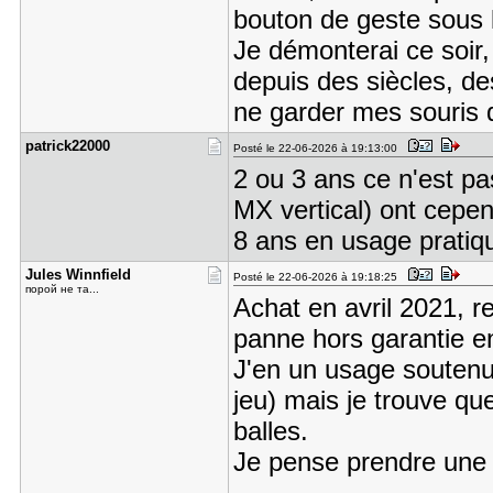
bouton de geste sous 
Je démonterai ce soir
depuis des siècles, de
ne garder mes souris 
patrick220​00
Posté le 22-06-2026 à 19:13:00
2 ou 3 ans ce n'est p
MX vertical) ont cepend
8 ans en usage pratiq
Jules Winn​field
Posté le 22-06-2026 à 19:18:25
порой не та...
Achat en avril 2021, 
panne hors garantie e
J'en un usage soutenu 
jeu) mais je trouve qu
balles.
Je pense prendre une