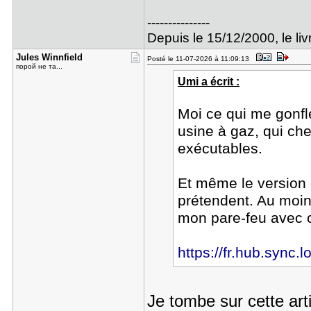
---------------
Depuis le 15/12/2000, le livr
Jules Winn​field
Posté le 11-07-2026 à 11:09:13
порой не та...
Umi a écrit :
Moi ce qui me gonfl
usine à gaz, qui ch
exécutables.
Et même le version o
prétendent. Au moin
mon pare-feu avec c
https://fr.hub.sync.
Je tombe sur cette arti