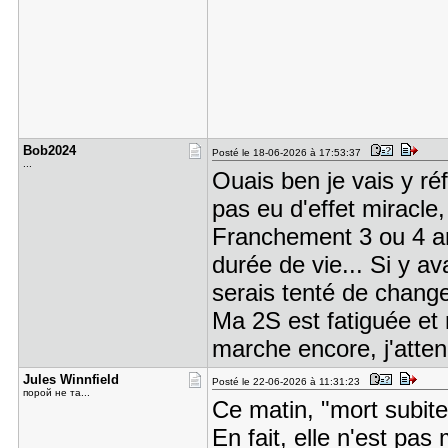
Bob2024
Posté le 18-06-2026 à 17:53:37
...
Ouais ben je vais y ré
pas eu d'effet miracle,
Franchement 3 ou 4 
durée de vie... Si y ava
serais tenté de change
Ma 2S est fatiguée et 
marche encore, j'atte
Jules Winn​field
Posté le 22-06-2026 à 11:31:23
порой не та...
Ce matin, "mort subi
En fait, elle n'est pas