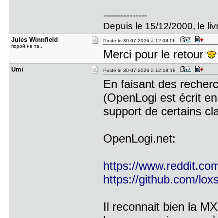
---------------
Depuis le 15/12/2000, le livr
Jules Winn​field
Posté le 30-07-2026 à 12:08:06
порой не та...
Merci pour le retour
Umi
Posté le 30-07-2026 à 12:18:18
En faisant des recherch
(OpenLogi est écrit en
support de certains cla
OpenLogi.net:
https://www.reddit.com/
https://github.com/lo
Il reconnait bien la M