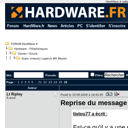
HardWare.fr utili
Forum
|
HardWare.fr
|
News
|
Articles
|
PC
|
S'identifier
|
S'inscrire
FORUM HardWare.fr
Hardware - Périphériques
Clavier / Souris
[topic unique] Logitech MX Master
Al
Mot :
Pseudo :
Filtrer
Page :
1
2
3
4
5
..
21
22
23
24
25
26
Auteur
Lt Ripley
Posté le 15-06-2026 à 18:42:45
À donf
Reprise du message 
tistou77 a écrit :
Est-ce qu'il y a une