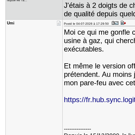
порой не та...
J'étais à 2 doigts de 
de qualité depuis quelq
Umi
Posté le 04-07-2026 à 17:29:50
Moi ce qui me gonfle c
usine à gaz, qui cherc
exécutables.
Et même le version off
prétendent. Au moins 
mon pare-feu avec cet
https://fr.hub.sync.lo
---------------