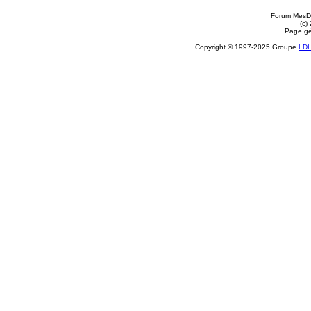
Forum MesDi
(c)
Page gé
Copyright © 1997-2025 Groupe
LD