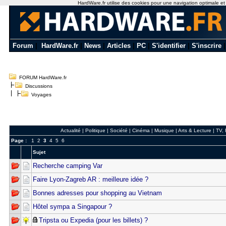
HardWare.fr utilise des cookies pour une navigation optimale et de
Forum
|
HardWare.fr
|
News
|
Articles
|
PC
|
S'identifier
|
S'inscrire
FORUM HardWare.fr
Discussions
Voyages
Actualité
|
Politique
|
Société
|
Cinéma
|
Musique
|
Arts & Lecture
|
TV,
Page :
1
2
3
4
5
6
Sujet
Recherche camping Var
Faire Lyon-Zagreb AR : meilleure idée ?
Bonnes adresses pour shopping au Vietnam
Hôtel sympa a Singapour ?
Tripsta ou Expedia (pour les billets) ?