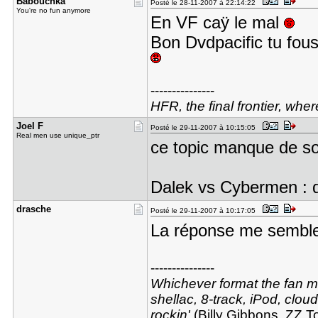
Babouchka
Posté le 28-11-2007 à 22:14:22
You're no fun anymore
En VF caÿ le mal
Bon Dvdpacific tu fous
---------------
HFR, the final frontier, whe
Joel F
Posté le 29-11-2007 à 10:15:05
Real men use unique_ptr
ce topic manque de s
Dalek vs Cybermen : 
drasche
Posté le 29-11-2007 à 10:17:05
La réponse me sembl
---------------
Whichever format the fan may
shellac, 8-track, iPod, cloud
rockin'
(Billy Gibbons, ZZ T