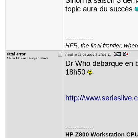
Sinon la saison 3 dém
topic aura du succès
---------------
HFR, the final frontier, whe
fatal erro​r
Posté le 13-05-2007 à 17:05:11
Slava Ukraini, Heroyam slava
Dr Who debarque en be
18h50
http://www.seriesliv
---------------
HP Z800 Workstation CPU