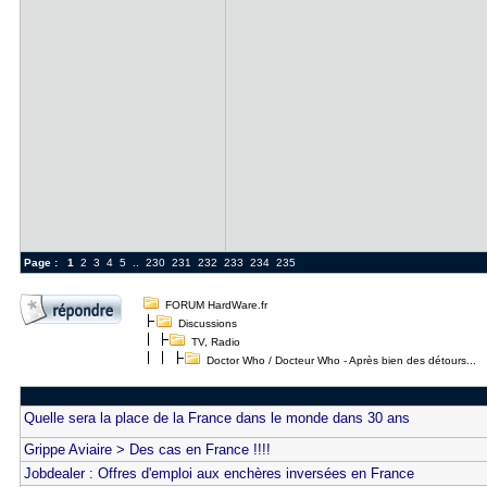
Page :
1
2
3
4
5
..
230
231
232
233
234
235
FORUM HardWare.fr
Discussions
TV, Radio
Doctor Who / Docteur Who - Après bien des détours...
Quelle sera la place de la France dans le monde dans 30 ans
Grippe Aviaire > Des cas en France !!!!
Jobdealer : Offres d'emploi aux enchères inversées en France