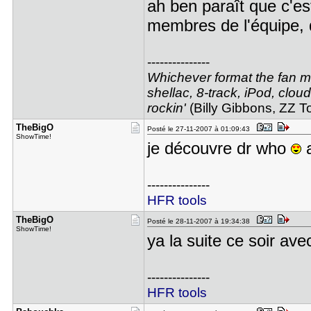
ah ben paraît que c'es
membres de l'équipe, 
---------------
Whichever format the fan may
shellac, 8-track, iPod, cloud
rockin'
(Billy Gibbons, ZZ T
TheBigO
Posté le 27-11-2007 à 01:09:43
ShowTime!
je découvre dr who
a
---------------
HFR tools
TheBigO
Posté le 28-11-2007 à 19:34:38
ShowTime!
ya la suite ce soir av
---------------
HFR tools