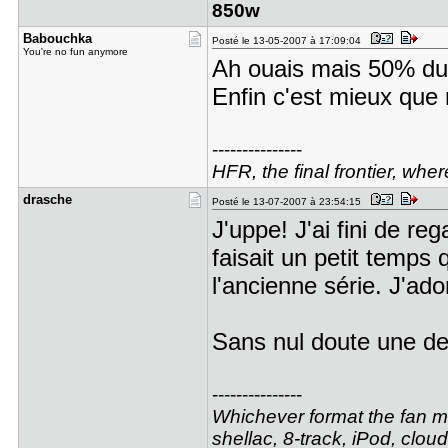
850w
Babouchka
Posté le 13-05-2007 à 17:09:04
You're no fun anymore
Ah ouais mais 50% du c
Enfin c'est mieux que 
---------------
HFR, the final frontier, whe
drasche
Posté le 13-07-2007 à 23:54:15
J'uppe! J'ai fini de reg
faisait un petit temps
l'ancienne série. J'ad
Sans nul doute une de
---------------
Whichever format the fan may
shellac, 8-track, iPod, cloud