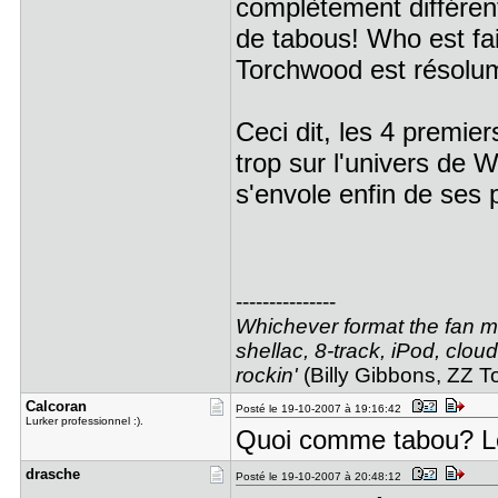
complètement différent
de tabous! Who est fai
Torchwood est résolume
Ceci dit, les 4 premie
trop sur l'univers de 
s'envole enfin de ses p
---------------
Whichever format the fan may
shellac, 8-track, iPod, cloud
rockin'
(Billy Gibbons, ZZ T
Calcoran
Posté le 19-10-2007 à 19:16:42
Lurker professionnel :).
Quoi comme tabou? Le
drasche
Posté le 19-10-2007 à 20:48:12