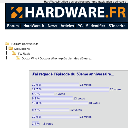
HardWare.fr utilise des cookies pour une navigation optimale et de
Forum
|
HardWare.fr
|
News
|
Articles
|
PC
|
S'identifier
|
S'inscrire
FORUM HardWare.fr
Discussions
TV, Radio
Doctor Who / Docteur Who - Après bien des détours...
J'ai regardé l'épisode du 50eme anniversaire...
10.6 %
15 votes
17.7 %
25 votes
5.0 %
7 votes
9.2 %
13 votes
12.8 %
18 votes
8.5 %
12 votes
10.6 %
15 votes
1.4 %
2 votes