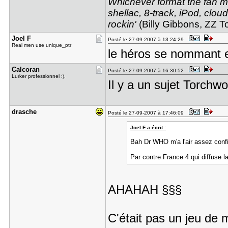
Whichever format the fan may
shellac, 8-track, iPod, cloud
rockin'
(Billy Gibbons, ZZ T
Joel F
Posté le 27-09-2007 à 13:24:29
Real men use unique_ptr
le héros se nommant e
Calcoran
Posté le 27-09-2007 à 16:30:52
Lurker professionnel :).
Il y a un sujet Torchw
drasche
Posté le 27-09-2007 à 17:46:09
Joel F a écrit :
Bah Dr WHO m'a l'air assez confid
Par contre France 4 qui diffuse l
AHAHAH §§§
C'était pas un jeu de