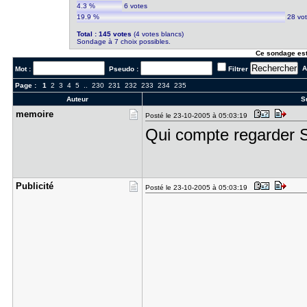
4.3 %
6 votes
19.9 %
28 vo
Total : 145 votes
(4 votes blancs)
Sondage à 7 choix possibles.
Ce sondage est
Al
Mot :
Pseudo :
Filtrer
Page :
1
2
3
4
5
..
230
231
232
233
234
235
Auteur
Su
memoire
Posté le 23-10-2005 à 05:03:19
Qui compte regarder 
Publicité
Posté le 23-10-2005 à 05:03:19