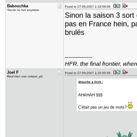
Babouchka
Posté le 27-09-2007 à 18:59:08
You're no fun anymore
Sinon la saison 3 sor
pas en France hein, pa
brulés
---------------
HFR, the final frontier, whe
Joel F
Posté le 27-09-2007 à 20:00:39
Real men use unique_ptr
drasche a écrit :
AHAHAH §§§
C'était pas un jeu de mots?