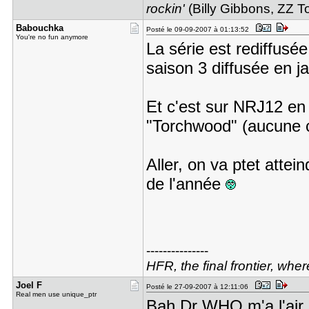
rockin'
(Billy Gibbons, ZZ T
Babouchka
Posté le 09-09-2007 à 01:13:52
You're no fun anymore
La série est rediffusé
saison 3 diffusée en j
Et c'est sur NRJ12 en 
"Torchwood" (aucune c
Aller, on va ptet attei
de l'année
---------------
HFR, the final frontier, whe
Joel F
Posté le 27-09-2007 à 12:11:06
Real men use unique_ptr
Bah Dr WHO m'a l'air a