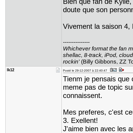
Bien que fan de Kylie, 
doute que son personn
Vivement la saison 4,
---------------
Whichever format the fan may
shellac, 8-track, iPod, cloud
rockin'
(Billy Gibbons, ZZ T
Ik12
Posté le 29-12-2007 à 22:40:47
Tienm je pensais que 
meme pas de topic sur
connaissent.
Mes preferes, c'est ce
3. Exellent!
J'aime bien avec les 