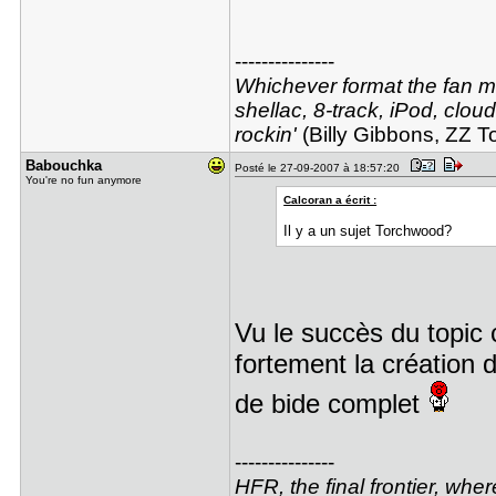
---------------
Whichever format the fan may
shellac, 8-track, iPod, cloud
rockin'
(Billy Gibbons, ZZ T
Babouchka
Posté le 27-09-2007 à 18:57:20
You're no fun anymore
Calcoran a écrit :
Il y a un sujet Torchwood?
Vu le succès du topic c
fortement la création 
de bide complet
---------------
HFR, the final frontier, whe