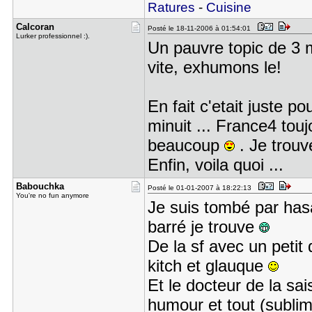
Ratures
-
Cuisine
Calcoran
Posté le 18-11-2006 à 01:54:01
Lurker professionnel :).
Un pauvre topic de 3 
vite, exhumons le!
En fait c'etait juste p
minuit ... France4 touj
beaucoup
. Je trouve
Enfin, voila quoi ...
Babouchka
Posté le 01-01-2007 à 18:22:13
You're no fun anymore
Je suis tombé par has
barré je trouve
De la sf avec un petit
kitch et glauque
Et le docteur de la sa
humour et tout (subl