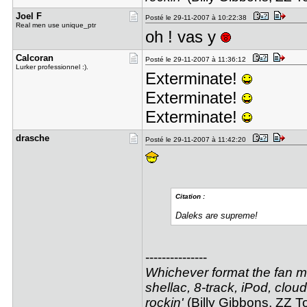
Joel F
Posté le 29-11-2007 à 10:22:38
Real men use unique_ptr
oh ! vas y
Calcoran
Posté le 29-11-2007 à 11:36:12
Lurker professionnel :).
Exterminate!
Exterminate!
Exterminate!
drasche
Posté le 29-11-2007 à 11:42:20
Citation :
Daleks are supreme!
---------------
Whichever format the fan may
shellac, 8-track, iPod, cloud
rockin'
(Billy Gibbons, ZZ T