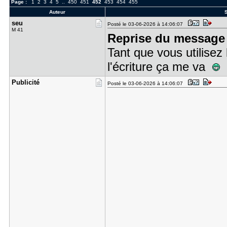
Page :
1
2
3
4
5
..
450
451
452
453
454
455
Auteur
S
seu
Posté le 03-06-2026 à 14:06:07
M 41
Reprise du message 
Tant que vous utilisez 
l'écriture ça me va
Publicité
Posté le 03-06-2026 à 14:06:07