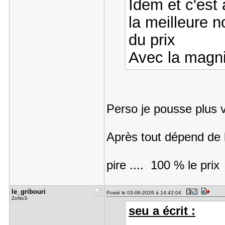
Idem et c'est 
la meilleure n
du prix
Avec la magni
Perso je pousse plus 
Après tout dépend de l
pire .... 100 % le pri
le_gribour​i
Posté le 03-06-2026 à 14:42:04
ZoNoS
seu a écrit :