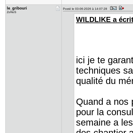
le_gribour​i
Posté le 03-06-2026 à 14:07:28
ZoNoS
WILDLIKE a écrit
ici je te gara
techniques sa
qualité du m
Quand a nos 
pour la consu
semaine a les
des chantier 