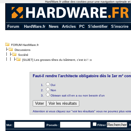
HardWare.fr utilise des cookies pour une navigation optimale et de
Forum
|
HardWare.fr
|
News
|
Articles
|
PC
|
S'identifier
|
S'inscrire
FORUM HardWare.fr
Discussions
Société
[SUJET] Les grosses têtes du bâtiment, c'est ici ! :o
Faut-il rendre l'architecte obligatoire dès le 1er m² con
Oui
Non
Obiwan sait s'il en a ou non besoin d'un
Attention si vous cliquez sur "voir les résultats" vous ne pourrez plus vote
Al
Mot :
Pseudo :
Filtrer