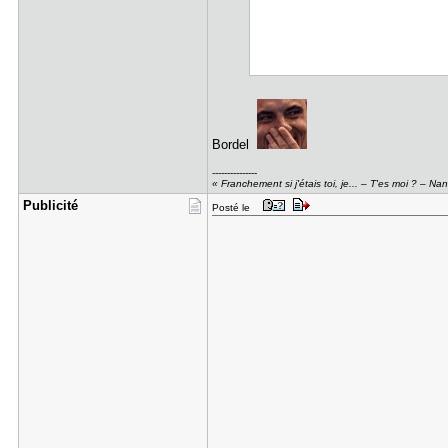
Bordel
---------------
« Franchement si j'étais toi, je... – T'es moi ? – N
Publicité
Posté le