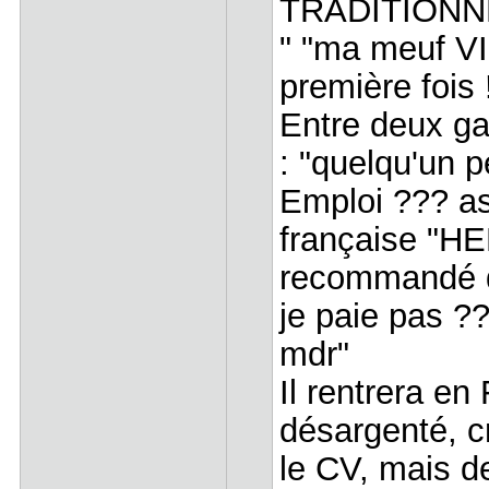
TRADITIONNEL
" "ma meuf V
première fois 
Entre deux ga
: "quelqu'un 
Emploi ??? ask
française "HE
recommandé d
je paie pas ?
mdr"
Il rentrera en
désargenté, c
le CV, mais d