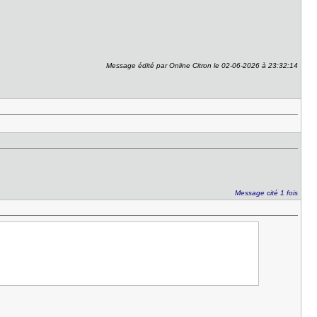
Message édité par Online Citron le 02-06-2026 à 23:32:14
Message cité 1 fois