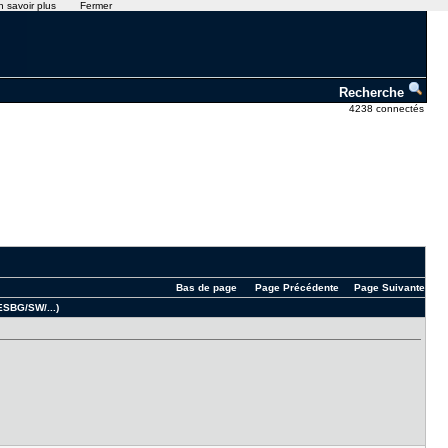
n savoir plus
Fermer
Recherche
4238 connectés
Bas de page
Page Précédente
Page Suivante
ESBG/SW/...)