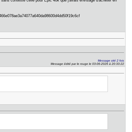
t sans conteste celle pour Epic 40k que j'avais envisagé d'acheter en
Message cité 2 fois
Message édité par le rouge le 03-06-2026 à 20:33:22