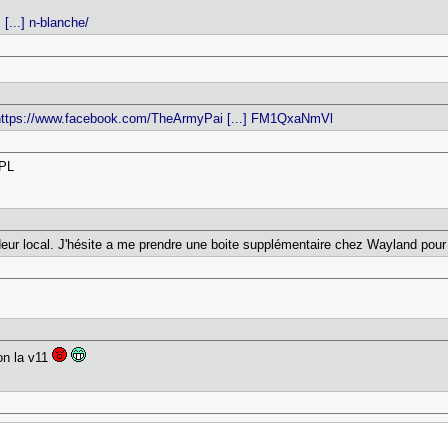
...] n-blanche/
https://www.facebook.com/TheArmyPai [...] FM1QxaNmVl
SPL
ur local. J'hésite a me prendre une boite supplémentaire chez Wayland pour l
on la v11