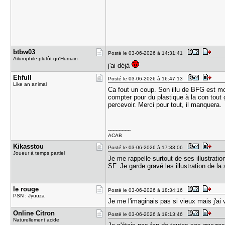
btbw03
Posté le 03-06-2026 à 14:31:41
Ailurophile plutôt qu'Humain
j'ai déjà
Ehfull
Posté le 03-06-2026 à 16:47:13
Like an animal
Ca fout un coup. Son illu de BFG est mo
compter pour du plastique à la con tout ç
percevoir. Merci pour tout, il manquera.
---------------
ACAB
Kikasstou
Posté le 03-06-2026 à 17:33:06
Joueur à temps partiel
Je me rappelle surtout de ses illustratio
SF. Je garde gravé les illustration de la
le rouge
Posté le 03-06-2026 à 18:34:16
PSN : Jyuuza
Je me l'imaginais pas si vieux mais j'ai
Online Cit​ron
Posté le 03-06-2026 à 19:13:46
Naturellement acide