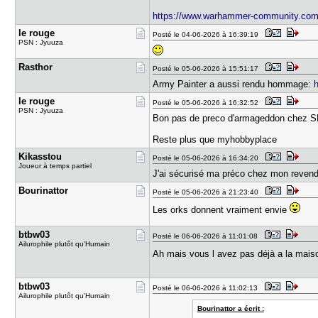
https://www.warhammer-community.com [
le rouge
Posté le 04-06-2026 à 16:39:19
PSN : Jyuuza
Rasthor
Posté le 05-06-2026 à 15:51:17
Army Painter a aussi rendu hommage:
le rouge
Posté le 05-06-2026 à 16:32:52
PSN : Jyuuza
Bon pas de preco d'armageddon chez 
Reste plus que myhobbyplace
Kikasstou
Posté le 05-06-2026 à 16:34:20
Joueur à temps partiel
J'ai sécurisé ma préco chez mon revende
Bourinatto​r
Posté le 05-06-2026 à 21:23:40
Les orks donnent vraiment envie
btbw03
Posté le 06-06-2026 à 11:01:08
Ailurophile plutôt qu'Humain
Ah mais vous l avez pas déjà a la mais
btbw03
Posté le 06-06-2026 à 11:02:13
Ailurophile plutôt qu'Humain
Bourinattor a écrit :