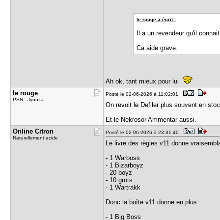
le rouge a écrit :
Il a un revendeur qu'il conna
Ca aide grave.
Ah ok, tant mieux pour lui
le rouge
Posté le 02-06-2026 à 11:02:01
PSN : Jyuuza
On revoit le Defiler plus souvent en s
Et le Nekrosor Ammentar aussi.
Online Cit​ron
Posté le 02-06-2026 à 23:31:40
Naturellement acide
Le livre des règles v11 donne vraisembla
- 1 Warboss
- 1 Bizarboyz
- 20 boyz
- 10 grots
- 1 Wartrakk
Donc la boîte v11 donne en plus :
- 1 Big Boss