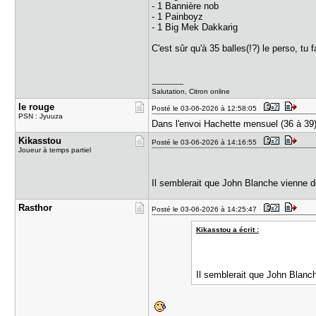
- 1 Bannière nob
- 1 Painboyz
- 1 Big Mek Dakkarig
C'est sûr qu'à 35 balles(!?) le perso, t
---------------
Salutation, Citron online
le rouge
Posté le 03-06-2026 à 12:58:05
PSN : Jyuuza
Dans l'envoi Hachette mensuel (36 à 3
Kikasstou
Posté le 03-06-2026 à 14:16:55
Joueur à temps partiel
Il semblerait que John Blanche vienne 
Rasthor
Posté le 03-06-2026 à 14:25:47
Kikasstou a écrit :
Il semblerait que John Blanc