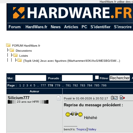
HardWare.fr utilise des c
Forum
|
HardWare.fr
|
News
|
Articles
|
PC
|
S'identifier
|
S'inscrire
FORUM HardWare.fr
Discussions
Loisirs
[Topik Unik] Jeux avec figurines (Warhammer/40K/AoS/MESBG/SW/...)
A
Mot :
Pseudo :
Filtrer
Page :
1
2
3
4
5
..
777
778
779
..
781
782
783
784
785
786
Auteur
Silicium77​7
Posté le 01-06-2026 à 20:52:17
█▓▒░ 23 ans sur HFR! ░▒▓█
Reprise du message précédent :
Héhéhé
---------------
bench's:
Tropics
║
Valley