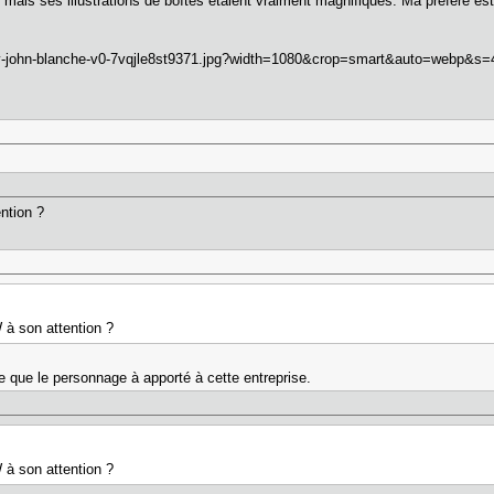
 mais ses illustrations de boîtes étaient vraiment magnifiques. Ma préféré es
ntion ?
à son attention ?
que le personnage à apporté à cette entreprise.
à son attention ?