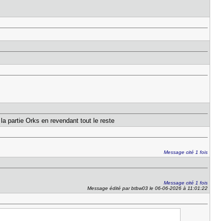
a partie Orks en revendant tout le reste
Message cité 1 fois
Message cité 1 fois
Message édité par btbw03 le 06-06-2026 à 11:01:22