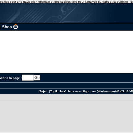
ookies pour une navigation optimale et des cookies tiers pour l'analyse du trafic et la publicité
E
|
Shop
ller à la page :
Sujet :
[Topik Unik] Jeux avec figurines (Warhammer/40K/AoS/M