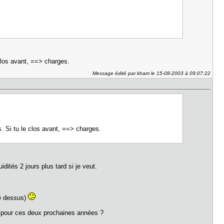
 clos avant, ==> charges.
Message édité par kham le 15-08-2003 à 09:07:22
s. Si tu le clos avant, ==> charges.
dités 2 jours plus tard si je veut.
té dessus)
re pour ces deux prochaines années ?