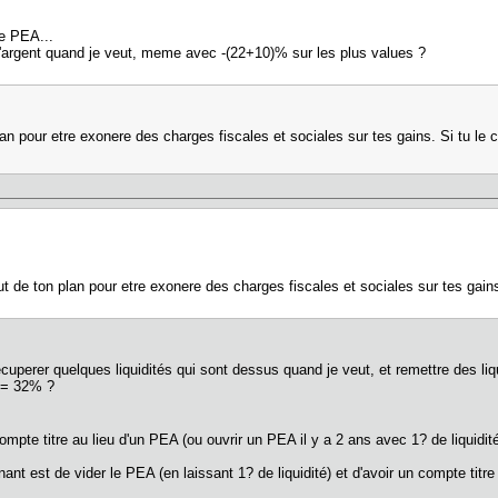
le PEA...
l'argent quand je veut, meme avec -(22+10)% sur les plus values ?
plan pour etre exonere des charges fiscales et sociales sur tes gains. Si tu le
out de ton plan pour etre exonere des charges fiscales et sociales sur tes gain
écuperer quelques liquidités qui sont dessus quand je veut, et remettre des liqui
0 = 32% ?
compte titre au lieu d'un PEA (ou ouvrir un PEA il y a 2 ans avec 1? de liquidi
nt est de vider le PEA (en laissant 1? de liquidité) et d'avoir un compte tit