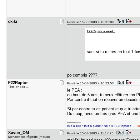
ckiki
Posté le 15-08-2003 à 10:31:00
F22Raptor a écrit :
sauf si tu retires en tout 1 f
po compris ????
F22Raptor
Posté le 15-08-2003 à 10:33:53
Tête en l'air ...
le PEA :
au bout de 5 ans, tu peux clôturer ton PE
Par contre il faut en réouvrir un deuxiè
Si par contre tu es patient et que tu att
Du coup, avec un très gros PEA et une b
---------------
Is it a bird? Is it a plane? No it s F22Raptor !
-
I l
Xavier_OM
Posté le 15-08-2003 à 11:14:25
Monarchiste régicide (fr quoi)