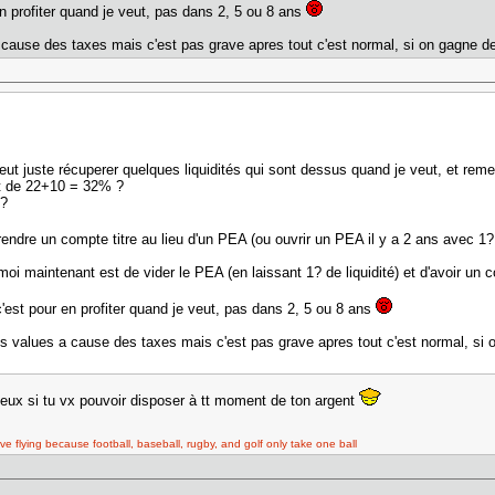
en profiter quand je veut, pas dans 2, 5 ou 8 ans
cause des taxes mais c'est pas grave apres tout c'est normal, si on gagne de
eut juste récuperer quelques liquidités qui sont dessus quand je veut, et remett
nt de 22+10 = 32% ?
 ?
prendre un compte titre au lieu d'un PEA (ou ouvrir un PEA il y a 2 ans avec 1?
oi maintenant est de vider le PEA (en laissant 1? de liquidité) et d'avoir un
c'est pour en profiter quand je veut, pas dans 2, 5 ou 8 ans
s values a cause des taxes mais c'est pas grave apres tout c'est normal, si 
eux si tu vx pouvoir disposer à tt moment de ton argent
ove flying because football, baseball, rugby, and golf only take one ball
.