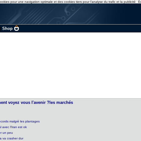
ookies pour une navigation optimale et des cookies tiers pour l'analyse du trafic et la publicité
E
|
Shop
ment voyez vous l'avenir ?les marchés
ecords malgrè les plantages
 avec l'Iran est ok
er un peu
ça va crasher dur