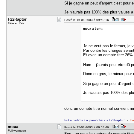
Si je gagne un peut d'argent c'est pour 
Je n'aurais pas 100% des plus values a 
F22Raptor
Posté le 15-08-2003 à 09:50:16
Tête en l'air ...
moua a écrit :
Je ne veut pas le fermer, je v
Par contre les charges sero
Et avec un compte titre 26%
Hum... j'aurais peut etre dû 
Donc en gros, le mieux pour m
Si je gagne un peut d'argent 
Je n'aurais pas 100% des plu
donc un compte titre normal convient mi
---------------
Is it a bird? Is it a plane? No it s F22Raptor !
-
I l
moua
Posté le 15-08-2003 à 09:53:46
Full wormage
Bon.. va pour l'ouverture du compte titre