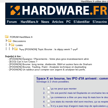
HardWare.fr utilise des c
Forum
|
HardWare.fr
|
News
|
Articles
|
PC
|
S'identifier
|
S'inscrire
FORUM HardWare.fr
Discussions
Loisirs
╚╤╤ [POGNON] Topic Bourse : la slippy week ? ╤╤╝
Sujet(s) à lire :
-
[POGNON] Épargne / Placements - Votre plus gros investissement all-in
-
[ECO] Can it run Crises ?
-
[POGNON] Bourse: long terme, dividende, B&H et autres fans de Graham
-
[POGNON] Bourse, Trading, Paint : Analyste technique et daytrading
-
[POGNON] Un tableur pour compter son argent & analyser les perfs.
Space X en bourse, les IPO d'IA arrivent : com
Sondage à 2 choix possibles.
ça ne peut que monter
On est perché mais tel Duplantis on enchaine les r
ça commence a être un peu trop là mais bon le deal
Les stats du monde réel sont moches, ça va respir
Il n'y a pas trop d'argent mais trop de spéculation,