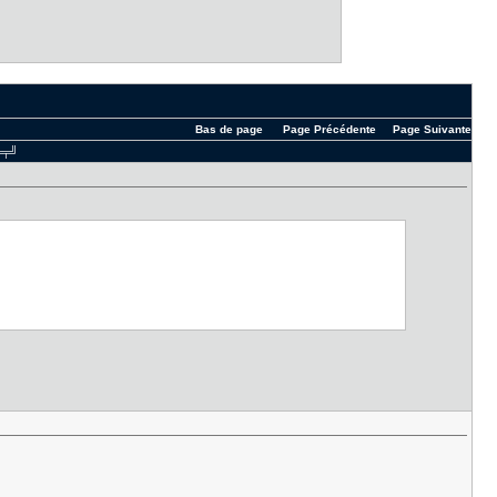
Bas de page
Page Précédente
Page Suivante
 ╤╤╝