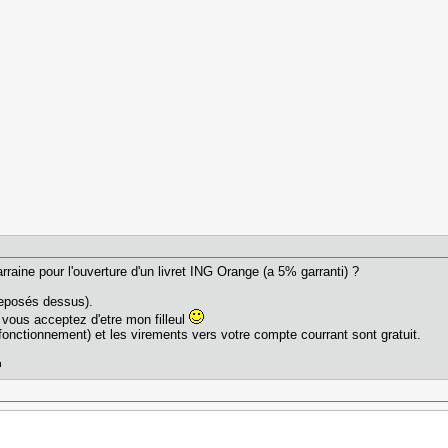
arraine pour l'ouverture d'un livret ING Orange (a 5% garranti) ?
t deposés dessus).
 vous acceptez d'etre mon filleul
e/fonctionnement) et les virements vers votre compte courrant sont gratuit.