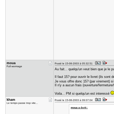
moua
Posté le 15-08-2003 à 05:32:51
Full wormage
Au fait... quelqu'un veut bien que je le p
Il faut 15? pour ouvrir le livret (ils son
Je vous offre donc 15? (par virement) si
Il n'y a aucun frais (ouverture/fermetur
Voila... PM si quelqu'un est interessé
kham
Posté le 15-08-2003 à 09:07:04
Le temps passe trop vite...
moua a écrit :