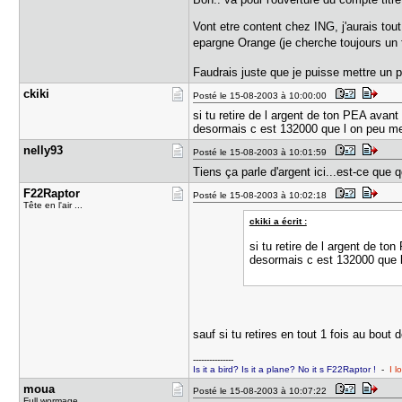
Vont etre content chez ING, j'aurais tout
epargne Orange (je cherche toujours un 
Faudrais juste que je puisse mettre un
ckiki
Posté le 15-08-2003 à 10:00:00
si tu retire de l argent de ton PEA ava
desormais c est 132000 que l on peu m
nelly93
Posté le 15-08-2003 à 10:01:59
Tiens ça parle d'argent ici...est-ce que 
F22Raptor
Posté le 15-08-2003 à 10:02:18
Tête en l'air ...
ckiki a écrit :
si tu retire de l argent de 
desormais c est 132000 que 
sauf si tu retires en tout 1 fois au bout
---------------
Is it a bird? Is it a plane? No it s F22Raptor !
-
I l
moua
Posté le 15-08-2003 à 10:07:22
Full wormage