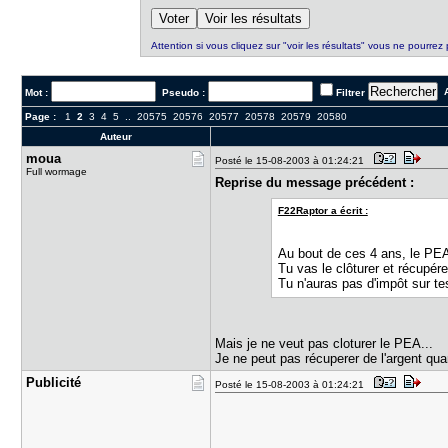
Attention si vous cliquez sur "voir les résultats" vous ne pourrez 
A
Mot :
Pseudo :
Filtrer
Page :
1
2
3
4
5
..
20575
20576
20577
20578
20579
20580
Auteur
moua
Posté le 15-08-2003 à 01:24:21
Full wormage
Reprise du message précédent :
F22Raptor a écrit :
Au bout de ces 4 ans, le PEA
Tu vas le clôturer et récupé
Tu n'auras pas d'impôt sur t
Mais je ne veut pas cloturer le PEA...
Je ne peut pas récuperer de l'argent qu
Publicité
Posté le 15-08-2003 à 01:24:21