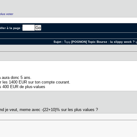
plus voter
ller à la page :
Sujet :
╚╤╤ [POGNON] Topic Bourse : la slippy week ?
 aura donc 5 ans.
rer les 1400 EUR sur ton compte courant.
es 400 EUR de plus-values
and je veut, meme avec -(22+10)% sur les plus values ?