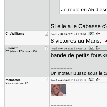
Je roule en A5 dies
Si elle a le Cabasse c'
ClioWillia​ms
Posté le 04-06-2026 à 00:08:51
8 victoires au Mans.
julienctr
Posté le 04-06-2026 à 07:25:18
GT: julienctr PSN: nonox360
bande de petits fous
---------------
Un moteur Busso sous le cap
memaster
Posté le 04-06-2026 à 07:45:29
M.arc a volé mon 62
---------------