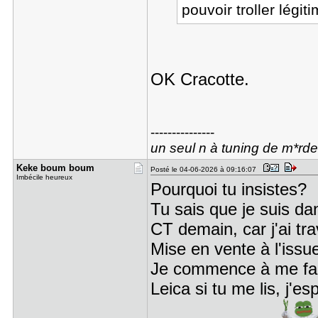
pouvoir troller légi
OK Cracotte.
---------------
un seul n à tuning de m*rde
Keke boum ​boum
Posté le 04-06-2026 à 09:16:07
Imbécile heureux
Pourquoi tu insistes?
Tu sais que je suis da
CT demain, car j'ai trav
Mise en vente à l'iss
Je commence à me fair
Leica si tu me lis, j'e