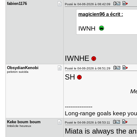
fabien1176
Posté le 04-06-2026 à 08:42:09
magicien96 a écrit :
IWNH
IWNHE
ObsydianKe​nobi
Posté le 04-06-2026 à 08:51:29
peloton suicida
SH
Me
---------------
Long-range goals keep you f
Keke boum ​boum
Posté le 04-06-2026 à 08:53:11
Imbécile heureux
Miata is always the a