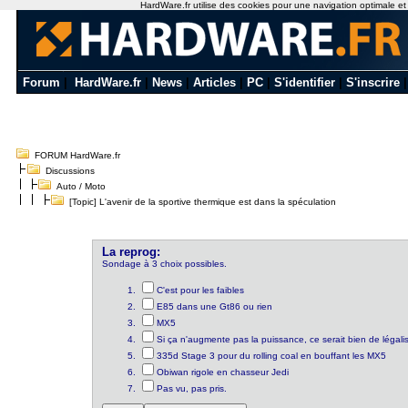
HardWare.fr utilise des cookies pour une navigation optimale et de
Forum
|
HardWare.fr
|
News
|
Articles
|
PC
|
S'identifier
|
S'inscrire
FORUM HardWare.fr
Discussions
Auto / Moto
[Topic] L'avenir de la sportive thermique est dans la spéculation
La reprog:
Sondage à 3 choix possibles.
C'est pour les faibles
E85 dans une Gt86 ou rien
MX5
Si ça n'augmente pas la puissance, ce serait bien de légalis
335d Stage 3 pour du rolling coal en bouffant les MX5
Obiwan rigole en chasseur Jedi
Pas vu, pas pris.