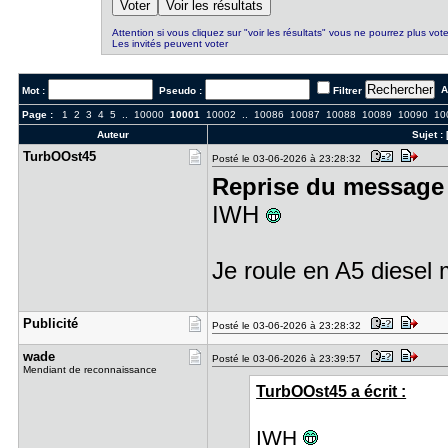
Attention si vous cliquez sur "voir les résultats" vous ne pourrez plus vote
Les invités peuvent voter
Al
Mot :
Pseudo :
Filtrer
Page :
1
2
3
4
5
..
10000
10001
10002
..
10086
10087
10088
10089
10090
10
Auteur
Sujet :
TurbOOst45
Posté le 03-06-2026 à 23:28:32
Reprise du message 
IWH
Je roule en A5 diesel
Publicité
Posté le 03-06-2026 à 23:28:32
wade
Posté le 03-06-2026 à 23:39:57
Mendiant de reconnaissance
TurbOOst45 a écrit :
IWH