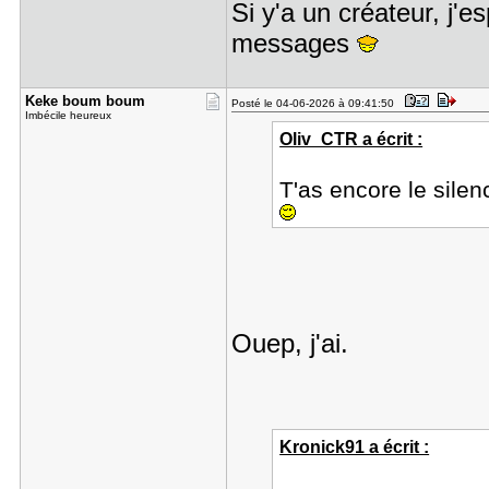
Si y'a un créateur, j'e
messages
Keke boum ​boum
Posté le 04-06-2026 à 09:41:50
Imbécile heureux
Oliv_CTR a écrit :
T'as encore le silen
Ouep, j'ai.
Kronick91 a écrit :