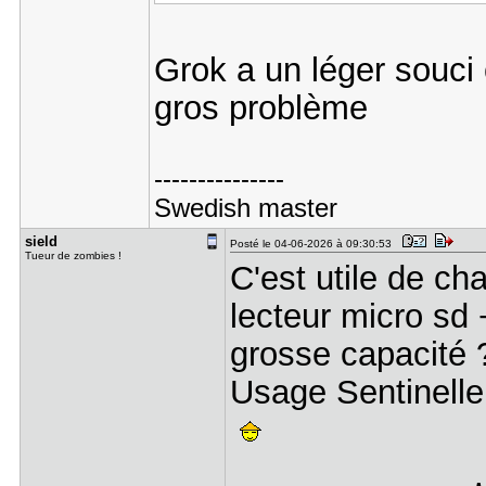
Grok a un léger sou
gros problème
---------------
Swedish master
sield
Posté le 04-06-2026 à 09:30:53
Tueur de zombies !
C'est utile de ch
lecteur micro sd
grosse capacité 
Usage Sentinell