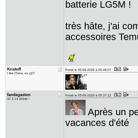
batterie LG5M !
très hâte, j'ai 
accessoires Tem
Kristoff
Posté le 05-06-2026 à 00:48:07
I like China. ex cj27
fandegasto​n
Posté le 05-06-2026 à 05:37:12
4Z 3.14 débile !
Après un peu
vacances d'été