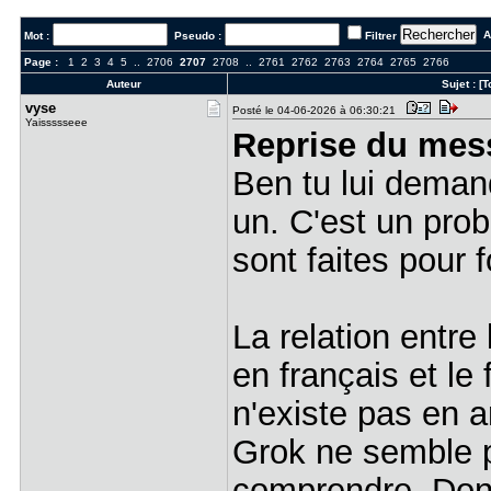
Al
Mot :
Pseudo :
Filtrer
Page :
1
2
3
4
5
..
2706
2707
2708
..
2761
2762
2763
2764
2765
2766
Auteur
Sujet :
[T
vyse
Posté le 04-06-2026 à 06:30:21
Yaissssseee
Reprise du mes
Ben tu lui demande
un. C'est un prob
sont faites pour 
La relation entre
en français et le 
n'existe pas en an
Grok ne semble p
comprendre. Donc o