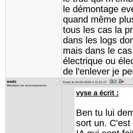
le démontage even
quand même plus 
tous les cas la 
dans les logs don
mais dans le cas 
électrique ou él
de l'enlever je p
wade
Posté le 04-06-2026 à 11:01:17
Mendiant de reconnaissance
vyse a écrit :
Ben tu lui dem
sort un. C'es