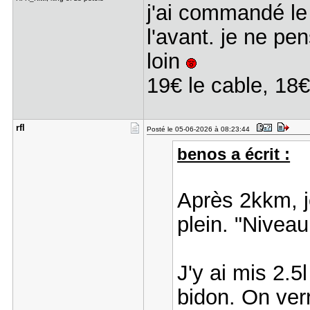
j'ai commandé le
l'avant. je ne pe
loin
19€ le cable, 18€
rfl
Posté le 05-06-2026 à 08:23:44
benos a écrit :
Après 2kkm, j
plein. "Nivea
J'y ai mis 2.5
bidon. On verr