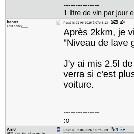
---------------
1 litre de vin par jour
benos
Posté le 05-06-2026 à 07:48:13
petit poney___
Après 2kkm, je vi
"Niveau de lave 
J'y ai mis 2.5l d
verra si c'est plu
voiture.
---------------
:o
Arn0
Posté le 05-06-2026 à 07:59:39
HFR_Kiwi, king of ze pétole