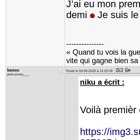
J’ai eu mon premi
demi
Je suis le
---------------
« Quand tu vois la gue
vite qui gagne bien sa
benos
Posté le 04-06-2026 à 12:05:36
petit poney___
niku a écrit :
Voilà premièr
https://img3.s