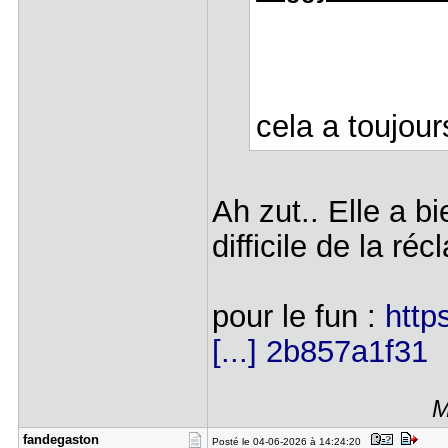
cela a toujours
Ah zut.. Elle a b
difficile de la réc
pour le fun :
http
[...] 2b857a1f31
M
fandegasto​n
Posté le 04-06-2026 à 14:24:20