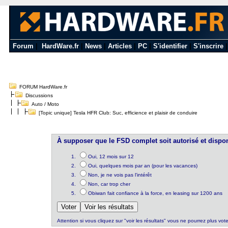
Forum
|
HardWare.fr
|
News
|
Articles
|
PC
|
S'identifier
|
S'inscrire
FORUM HardWare.fr
Discussions
Auto / Moto
[Topic unique] Tesla HFR Club: Suc, efficience et plaisir de conduire
À supposer que le FSD complet soit autorisé et dispon
Oui, 12 mois sur 12
Oui, quelques mois par an (pour les vacances)
Non, je ne vois pas l'intérêt
Non, car trop cher
Obiwan fait confiance à la force, en leasing sur 1200 ans
Attention si vous cliquez sur "voir les résultats" vous ne pourrez plus vote