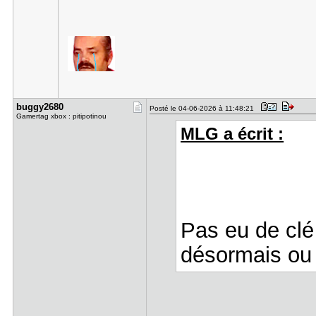
buggy2680
Posté le 04-06-2026 à 11:48:21
Gamertag xbox : pitipotinou
MLG a écrit :
Pas eu de clé 
désormais ou 