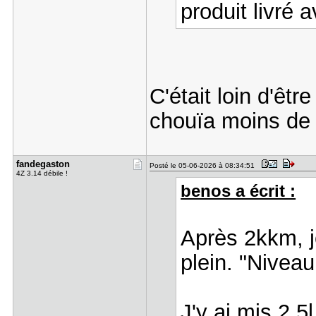
produit livré a
C'était loin d'être
chouïa moins de 5
fandegasto​n
Posté le 05-06-2026 à 08:34:51
4Z 3.14 débile !
benos a écrit :
Après 2kkm, j
plein. "Nivea
J'y ai mis 2.5