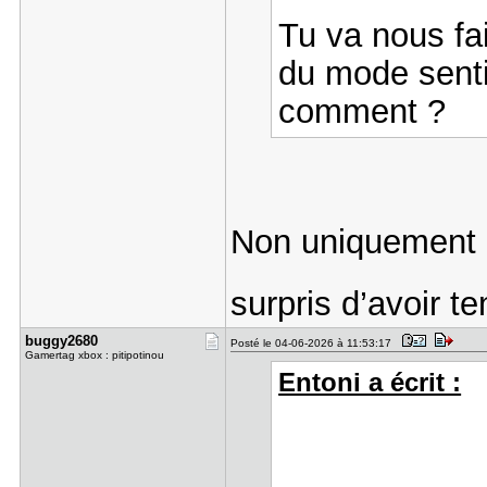
Tu va nous fai
du mode senti
comment ?
Non uniquement l
surpris d’avoir t
buggy2680
Posté le 04-06-2026 à 11:53:17
Gamertag xbox : pitipotinou
Entoni a écrit :