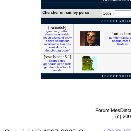
Chercher un smiley perso :
Code :
A
B
C
D
E
F
G
H
I
J
K
[:-arnadul-]
gunther
gunther
[:artoodeto
classe
sexy
tralala
touch
allemand
jacky
gunther
tralala
s
dance
seducteur
george
micha
moustache
lunettes
flawless
soleil
douche
douchebag
beauf
[:cyd1vhess5:1]
sadfrog
frog
grenouille
pepe
triste
gunther
class
touch
tralala
A
B
C
D
E
F
G
H
I
J
K
Forum MesDiscu
(c) 20