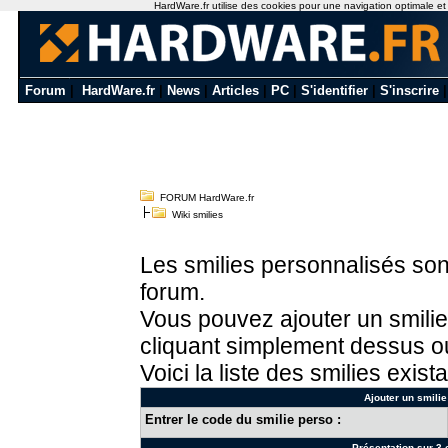
HardWare.fr utilise des cookies pour une navigation optimale et de
Forum
|
HardWare.fr
|
News
|
Articles
|
PC
|
S'identifier
|
S'inscrire
FORUM HardWare.fr
Wiki smilies
Les smilies personnalisés sont
forum.
Vous pouvez ajouter un smilie
cliquant simplement dessus ou
Voici la liste des smilies exista
Ajouter un smilie
Entrer le code du smilie perso :
Présentation sur 3