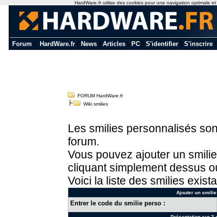
HardWare.fr utilise des cookies pour une navigation optimale et de
Forum
|
HardWare.fr
|
News
|
Articles
|
PC
|
S'identifier
|
S'inscrire
FORUM HardWare.fr
Wiki smilies
Les smilies personnalisés sont
forum.
Vous pouvez ajouter un smilie
cliquant simplement dessus ou
Voici la liste des smilies exista
Ajouter un smilie
Entrer le code du smilie perso :
Présentation sur 3