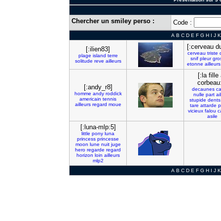
Chercher un smiley perso :
Code :
A
B
C
D
E
F
G
H
I
J
K
[:cerveau d
[:ilien83]
cerveau
triste
plage
island
terre
snif
pleur
gro
solitude
reve
ailleurs
etonne
ailleurs
[:la fille
corbeau
[:andy_r8]
decaunes
c
homme
andy
roddick
nulle
part
ai
americain
tennis
stupide
dents
ailleurs
regard
moue
tare
attarde
p
vicieux
falou
c
asile
[:luna-mlp:5]
little
pony
luna
princess
princesse
moon
lune
nuit
juge
hero
regarde
regard
horizon
loin
ailleurs
mlp2
A
B
C
D
E
F
G
H
I
J
K