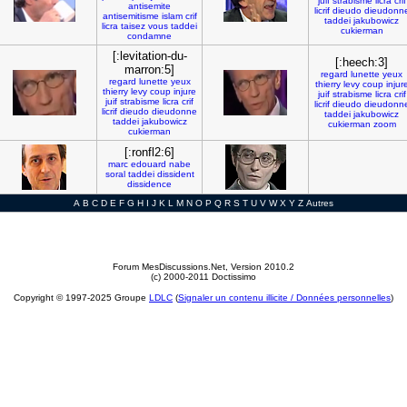
juif
strabisme
licra
crif
antisemite
licrif
dieudo
dieudonn
antisemitisme
islam
crif
taddei
jakubowicz
licra
taisez
vous
taddei
cukierman
condamne
[:levitation-du-
[:heech:3]
marron:5]
regard
lunette
yeux
regard
lunette
yeux
thierry
levy
coup
injur
thierry
levy
coup
injure
juif
strabisme
licra
crif
juif
strabisme
licra
crif
licrif
dieudo
dieudonn
licrif
dieudo
dieudonne
taddei
jakubowicz
taddei
jakubowicz
cukierman
zoom
cukierman
[:ronfl2:6]
marc
edouard
nabe
soral
taddei
dissident
dissidence
A
B
C
D
E
F
G
H
I
J
K
L
M
N
O
P
Q
R
S
T
U
V
W
X
Y
Z
Autres
Forum MesDiscussions.Net
, Version 2010.2
(c) 2000-2011 Doctissimo
Copyright © 1997-2025 Groupe
LDLC
(
Signaler un contenu illicite / Données personnelles
)