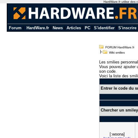
HardWare.fr utilise des c
Forum
|
HardWare.fr
|
News
|
Articles
|
PC
|
S'identifier
|
S'inscrire
FORUM HardWare.fr
Wiki smilies
Les smilies personnal
Vous pouvez ajouter u
son code.
Voici la liste des smil
Entrer le code du s
Chercher un smiley
[:woona]