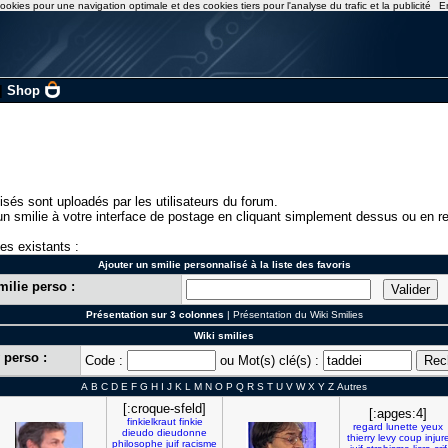
ookies pour une navigation optimale et des cookies tiers pour l'analyse du trafic et la publicité
E
|
Shop
isés sont uploadés par les utilisateurs du forum.
n smilie à votre interface de postage en cliquant simplement dessus ou en re
ies existants :
Ajouter un smilie personnalisé à la liste des favoris
milie perso :
Présentation sur 3 colonnes
|
Présentation du Wiki Smilies
Wiki smilies
 perso :
Code :
ou Mot(s) clé(s) :
A
B
C
D
E
F
G
H
I
J
K
L
M
N
O
P
Q
R
S
T
U
V
W
X
Y
Z
Autres
[:croque-sfeld]
[:apges:4]
finkielkraut
finkie
regard
lunette
yeux
dieudo
dieudonne
thierry
levy
coup
injur
philosophe
juif
racisme