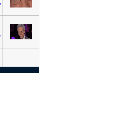
e
e
e