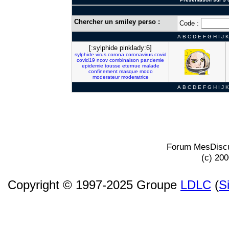
Chercher un smiley perso :
Code :
A
B
C
D
E
F
G
H
I
J
K
[:sylphide pinklady:6]
sylphide
virus
corona
coronavirus
covid
covid19
ncov
combinaison
pandemie
epidemie
tousse
eternue
malade
confinement
masque
modo
moderateur
moderatrice
A
B
C
D
E
F
G
H
I
J
K
Forum MesDiscu
(c) 20
Copyright © 1997-2025 Groupe
LDLC
(
S