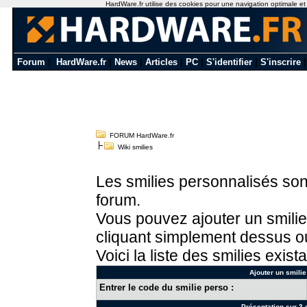
HardWare.fr utilise des cookies pour une navigation optimale et de
Forum
|
HardWare.fr
|
News
|
Articles
|
PC
|
S'identifier
|
S'inscrire
FORUM HardWare.fr
Wiki smilies
Les smilies personnalisés sont
forum.
Vous pouvez ajouter un smilie
cliquant simplement dessus ou
Voici la liste des smilies exista
Ajouter un smilie
Entrer le code du smilie perso :
Présentation sur 3