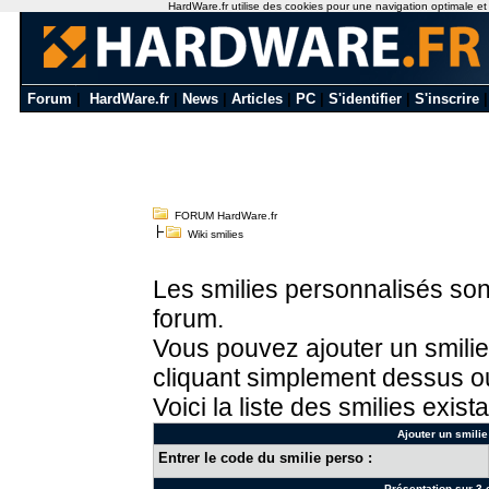
HardWare.fr utilise des cookies pour une navigation optimale et de
Forum
|
HardWare.fr
|
News
|
Articles
|
PC
|
S'identifier
|
S'inscrire
FORUM HardWare.fr
Wiki smilies
Les smilies personnalisés sont
forum.
Vous pouvez ajouter un smilie
cliquant simplement dessus ou
Voici la liste des smilies exista
Ajouter un smilie
Entrer le code du smilie perso :
Présentation sur 3