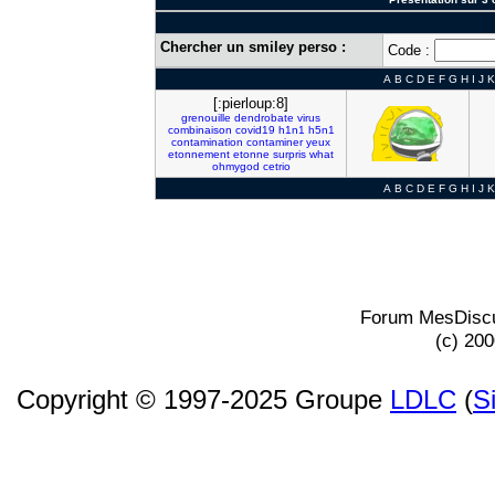
Chercher un smiley perso :
Code :
A
B
C
D
E
F
G
H
I
J
K
[:pierloup:8]
grenouille
dendrobate
virus
combinaison
covid19
h1n1
h5n1
contamination
contaminer
yeux
etonnement
etonne
surpris
what
ohmygod
cetrio
A
B
C
D
E
F
G
H
I
J
K
Forum MesDiscu
(c) 20
Copyright © 1997-2025 Groupe
LDLC
(
S