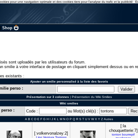
ookies pour une navigation optimale et des cookies tiers pour l'analyse du trafic et la publicité
E
|
Shop
isés sont uploadés par les utilisateurs du forum.
n smilie à votre interface de postage en cliquant simplement dessus ou en re
ies existants :
Ajouter un smilie personnalisé à la liste des favoris
milie perso :
Présentation sur 3 colonnes
|
Présentation du Wiki Smilies
Wiki smilies
 perso :
Code :
ou Mot(s) clé(s) :
A
B
C
D
E
F
G
H
I
J
K
L
M
N
O
P
Q
R
S
T
U
V
W
X
Y
Z
Autres
[:la
chouquetterie:7]
[:volkervonalzey:2]
tonton
bourrepif
Lino
Ventura
Tontons
touchepas