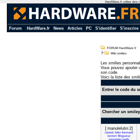
HardWare.fr utilise des c
Forum
|
HardWare.fr
|
News
|
Articles
|
PC
|
S'identifier
|
S'inscrire
FORUM HardWare.fr
Wiki smilies
Les smilies personnal
Vous pouvez ajouter u
son code.
Voici la liste des smil
Entrer le code du s
Chercher un smiley
[:manulelutin:2]
classic
blier
bernard
tonton
flingueur
gangster
netb