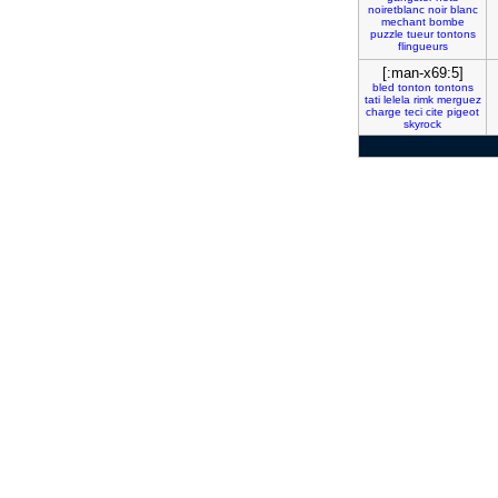
noiretblanc
noir
blanc
mechant
bombe
puzzle
tueur
tontons
flingueurs
[:man-x69:5]
bled
tonton
tontons
tati
lelela
rimk
merguez
charge
teci
cite
pigeot
skyrock