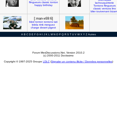
flingueurs
classic
tonton
lachouquetterie
happy
birthday
Tontons
flingueurs
classic
ventura
lino
blier
toutvenant
bizar
[:man-x69:6]
bled
tonton
tontons
tati
lelela
rimk
merguez
charge
desert
pigeot
A
B
C
D
E
F
G
H
I
J
K
L
M
N
O
P
Q
R
S
T
U
V
W
X
Y
Z
Autres
Forum MesDiscussions.Net
, Version 2010.2
(c) 2000-2011 Doctissimo
Copyright © 1997-2025 Groupe
LDLC
(
Signaler un contenu illicite / Données personnelles
)