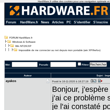
HardWare.fr utilise des cookies pour une navigation optimale et de
Forum
|
HardWare.fr
|
News
|
Articles
|
PC
|
S'identifier
|
S'inscrire
FORUM HardWare.fr
Windows & Software
Win NT/2K/XP
Impossible de me connecter au net depuis mon portable (win XP/firefox)
Mot :
Pseudo :
Filtrer
Auteur
Sujet :
Impo
ayakos
Posté le 16-11-2020 à 18:27:19
Bonjour, j'espère
j'ai ce problème
je l'ai constaté p