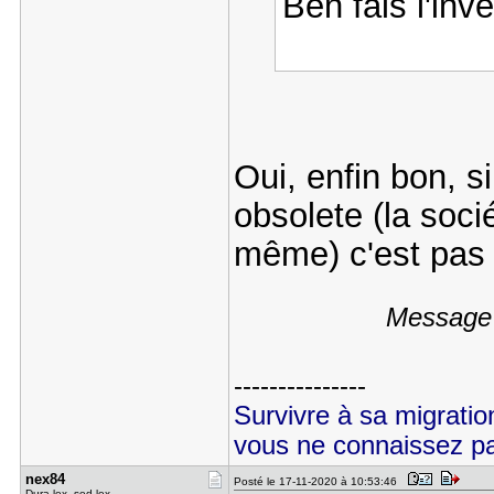
Ben fais l'inv
Oui, enfin bon, s
obsolete (la soci
même) c'est pas
Message 
---------------
Survivre à sa migrati
vous ne connaissez p
nex84
Posté le 17-11-2020 à 10:53:46
Dura lex, sed lex