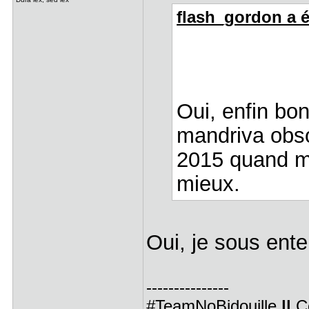
flash_gordon a éc
Oui, enfin bon
mandriva obsol
2015 quand m
mieux.
Oui, je sous ente
---------------
#TeamNoBidouille
||
C