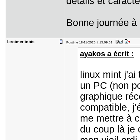
détails et caract
Bonne journée à 
leroimerli​nbis
Posté le 18-11-2020 à 15:09:01
ayakos a écrit :
linux mint j'a
un PC (non po
graphique réce
compatible, j'
me mettre à ce
du coup là je c