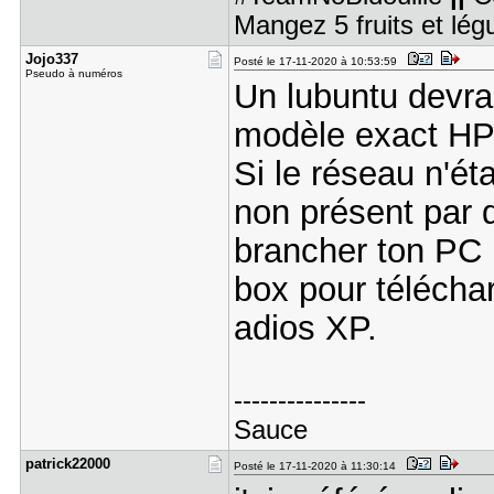
Mangez 5 fruits et lé
Jojo337
Posté le 17-11-2020 à 10:53:59
Pseudo à numéros
Un lubuntu devrai
modèle exact HP
Si le réseau n'ét
non présent par d
brancher ton PC 
box pour téléchar
adios XP.
---------------
Sauce
patrick220​00
Posté le 17-11-2020 à 11:30:14