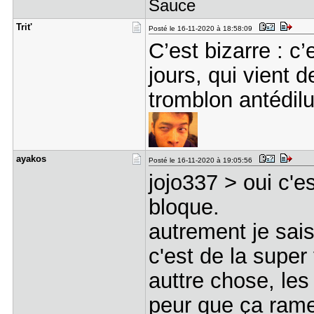
Sauce
Trit'
Posté le 16-11-2020 à 18:58:09
C’est bizarre : c
jours, qui vient 
tromblon antédil
ayakos
Posté le 16-11-2020 à 19:05:56
jojo337 > oui c'
bloque.
autrement je sai
c'est de la super 
auttre chose, les
peur que ça ram