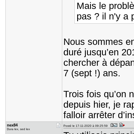
Mais le problè
pas ? il n'y 
Nous sommes en 
duré jusqu’en 2
chercher à dépa
7 (sept !) ans.
Trois fois qu’o
depuis hier, je 
falloir arrêter d
nex84
Posté le 17-11-2020 à 09:25:59
Dura lex, sed lex