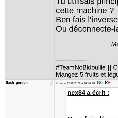
Tu utilisais prin
cette machine ?
Ben fais l'inverse
Ou déconnecte-la
Me
---------------
#TeamNoBidouille
||
C
Mangez 5 fruits et lé
flash_gord​on
Posté le 17-11-2020 à 10:26:13
nex84 a écrit :