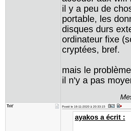
il y a peu de ch
portable, les do
disques durs exte
ordinateur fixe (
cryptées, bref.
mais le problème 
il n'y a pas moy
Mes
Trit'
Posté le 16-11-2020 à 20:33:15
ayakos a écrit :