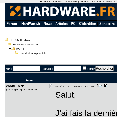
HardWare.fr utilise des cookies pour une navigation optimale et de
Forum
|
HardWare.fr
|
News
|
Articles
|
PC
|
S'identifier
|
S'inscrire
FORUM HardWare.fr
Windows & Software
Win 10
Installation impossible
Mot :
Pseudo :
Filtrer
Auteur
cooki1977n
Posté le 14-11-2020 à 13:40:10
podologie-equine-libre.net
Salut,
J'ai fais la der