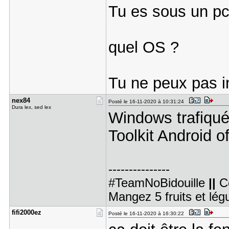
Tu es sous un pc
quel OS ?
Tu ne peux pas in
nex84
Posté le 16-11-2020 à 10:31:24
Dura lex, sed lex
Windows trafiqué
Toolkit Android of
---------------
#TeamNoBidouille
||
C
Mangez 5 fruits et lé
fifi2000ez
Posté le 16-11-2020 à 16:30:22