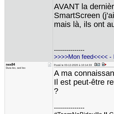
AVANT la dernière
SmartScreen (j'a
mais là, ils ont 
---------------
>>>>Mon feed<<<<
-
nex84
Posté le 03-12-2020 à 10:14:33
Dura lex, sed lex
A ma connaissan
Il est peut-être 
?
---------------