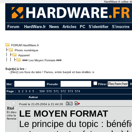
HardWare.fr utilise d
Forum
|
HardWare.fr
|
News
|
Articles
|
PC
|
S'identifier
|
S'inscrire
FORUM HardWare.fr
Photo numérique
Appareil
### Les Moyen Formats ###
Sujet(s) à lire :
-
[Dev] Les fous du labo ! Fanou, entre baryté et bas résilles :o
Al
Mot :
Pseudo :
Filtrer
Page :
1
2
3
4
5
..
569
570
571
572
573
574
Auteur
Posté le 21-05-2004 à 21:44:26
Xtol
LE MOYEN FORMAT
Et dieu
créa la
flemme
Le principe du topic : béné