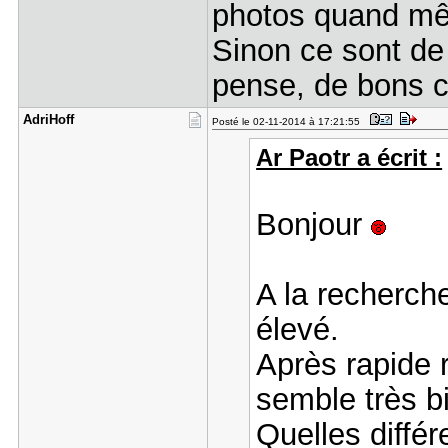
photos quand mêm
Sinon ce sont de 
pense, de bons c
AdriHoff
Posté le 02-11-2014 à 17:21:55
Ar Paotr a écrit :
Bonjour
A la recherch
élevé.
Après rapide 
semble très b
Quelles diffé