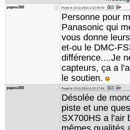
papou300
Posté le 13-11-2014 à 22:05:50
Personne pour m
Panasonic qui me 
vous donne leur
et-ou le DMC-FS3
différence....Je n
capteurs, ça a l'
le soutien.
papou300
Posté le 13-11-2014 à 22:17:04
Désolée de monopo
piste et une que
SX700HS a l'air bi
mêmes qualités 