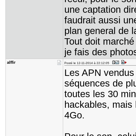
une captation dir
faudrait aussi un
plan general de 
Tout doit marché 
je fais des photo
alffir
Posté le 12-11-2014 à 22:12:05
Les APN vendus 
séquences de plu
toutes les 30 mi
hackables, mais l
4Go.