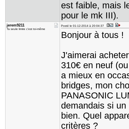
est faible, mais 
pour le mk III).
jerem9211
Posté le 01-12-2014 à 20:04:37
Ta seule limite c'est toi-même
Bonjour à tous !
J'aimerai achet
310€ en neuf (ou
a mieux en occasi
bridges, mon cho
PANASONIC LUM
demandais si un 
bien. Quel appar
critères ?