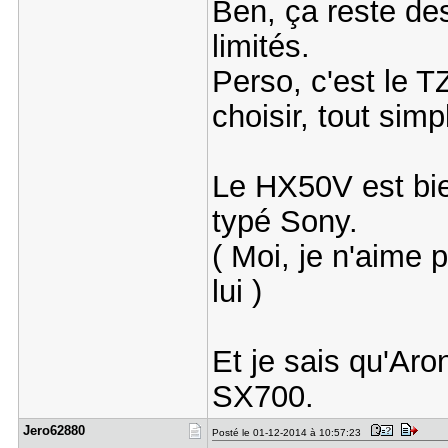
Ben, ça reste de
limités.
Perso, c'est le TZ
choisir, tout simp
Le HX50V est bie
typé Sony.
( Moi, je n'aime 
lui )
Et je sais qu'Aro
SX700.
Jero62880
Posté le 01-12-2014 à 10:57:23