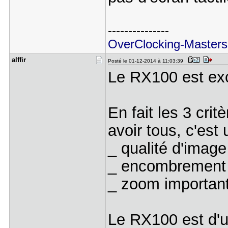
---------------
OverClocking-Masters
alffir
Posté le 01-12-2014 à 11:03:39
Le RX100 est exc
En fait les 3 crit
avoir tous, c'est
_ qualité d'image
_ encombrement
_ zoom importan
Le RX100 est d'u