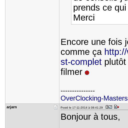
prends ce qui 
Merci
Encore une fois 
comme ça
http:
st-complet
plutôt
filmer
---------------
OverClocking-Masters
arjarn
Posté le 17-11-2014 à 08:41:29
Bonjour à tous,