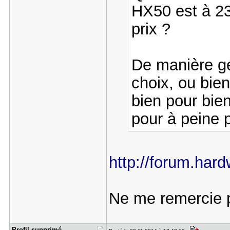
HX50 est à 23
prix ?
De manière gén
choix, ou bie
bien pour bie
pour à peine 
http://forum.hard
Ne me remercie 
Profil sup​primé