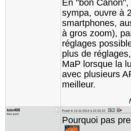
En "bon Canon", i
sympa, ouvre à 2
smartphones, aus
à gros zoom), par
réglages possibl
plus de réglages
MaP lorsque la lu
avec plusieurs AP
meilleur.
toto408
Posté le 12-11-2014 à 22:22:22
free porn
Pourquoi pas pre