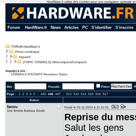
HardWare.fr utilise des cookies pour une navigation optimale et de
Forum
|
HardWare.fr
|
News
|
Articles
|
PC
|
S'identifier
|
S'inscrire
FORUM HardWare.fr
Photo numérique
Appareil
[TOPIC CONSEILS] Ultracompacts/Compacts
Sujet(s) à lire :
-
CONSEILS D'ACHATS Nouveaux Topics
Al
Mot :
Pseudo :
Filtrer
Page :
1
2
3
4
5
..
445
446
447
..
512
513
514
515
516
517
Auteur
fanou
Posté le 02-11-2014 à 11:11:31
Une femme Barbara Gould
Reprise du mes
Salut les gens