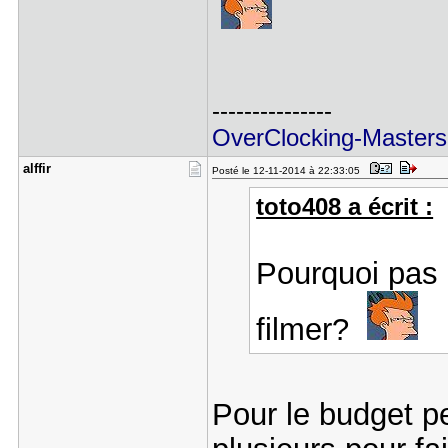
---------------
OverClocking-Masters
alffir
Posté le 12-11-2014 à 22:33:05
toto408 a écrit :
Pourquoi pas 
filmer?
Pour le budget pe