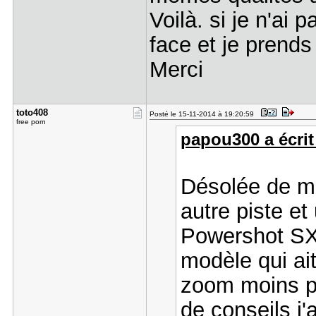
Voilà. si je n'ai p
face et je prends 
Merci
toto408
Posté le 15-11-2014 à 19:20:59
free porn
papou300 a écrit
Désolée de mo
autre piste e
Powershot SX70
modèle qui ai
zoom moins pu
de conseils j'a