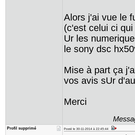
Alors j'ai vue le 
(c'est celui ci qu
Ur les numerique
le sony dsc hx50v
Mise à part ça j'
vos avis sUr d'au
Merci
Messag
Profil sup​primé
Posté le 30-11-2014 à 22:45:44