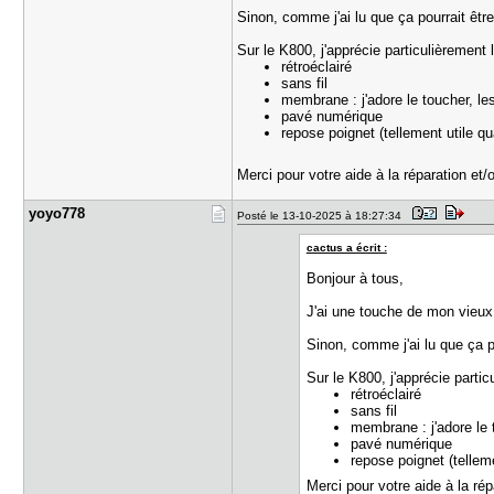
Sinon, comme j'ai lu que ça pourrait être
Sur le K800, j'apprécie particulièrement 
rétroéclairé
sans fil
membrane : j'adore le toucher, le
pavé numérique
repose poignet (tellement utile qu
Merci pour votre aide à la réparation et
yoyo778
Posté le 13-10-2025 à 18:27:34
cactus a écrit :
Bonjour à tous,
J'ai une touche de mon vieux
Sinon, comme j'ai lu que ça po
Sur le K800, j'apprécie partic
rétroéclairé
sans fil
membrane : j'adore le 
pavé numérique
repose poignet (telleme
Merci pour votre aide à la ré