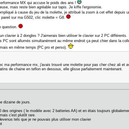
 Performance MX qui accuse le poids des ans !
euse, mais reste bien agréable sur tapis. Je kiffe l'ergonomie.
compliqué à cause du jeu de la molette, je attribué la zoom à cet effet depuis
s pareil sur ma G502, clic molette = G8.
re question.
un clavier à 2 dongles ? J'aimerais bien utiliser le clavier sur 2 PC différents.
s PC sont allumés simultanément au même endroit ça peut chier dans la coll
 jamais en même temps (PC pro et perso).
ec ma performance mx, j'avais trouvé une molette pour pas cher chez ali et 
 patins de chaine en teflon en dessous, elle glisse parfaitement maintenant.
D
e dizaine de jours.
des origines ( le modèle avec 2 batteries AA) et en étais toujours globalement
ais c'est plutôt rare.
devenus tels que je ne pouvais plus utiliser mon clavier
nt