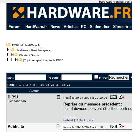
HardWare.fr utilise des c
Forum
|
HardWare.fr
|
News
|
Articles
|
PC
|
S'identifier
|
S'inscrire
FORUM HardWare.fr
Hardware - Périphériques
Clavier / Souris
[Topic unique] Logitech K800
A
Mot :
Pseudo :
Filtrer
Page :
1
2
3
4
5
..
24
25
26
27
28
29
Auteur
DiB91
Posté le 29-04-2024 à 20:19:06
Bwaaaaaaah
Reprise du message précédent :
Les 3 devices peuvent être Bluetooth ou 
---------------
Rehost
|
Collect
|
Link
Publicité
Posté le 29-04-2024 à 20:19:06