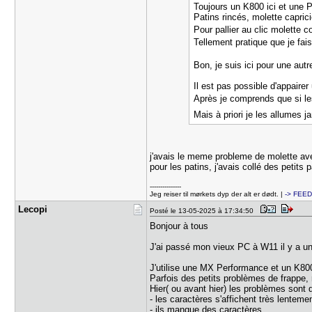
Toujours un K800 ici et une
Patins rincés, molette caprici
Pour pallier au clic molette 
Tellement pratique que je fai
Bon, je suis ici pour une aut
Il est pas possible d'appairer 
Après je comprends que si le
Mais à priori je les allumes
j'avais le meme probleme de molette av
pour les patins, j'avais collé des petits
---------------
Jeg reiser til mørkets dyp der alt er dødt. |
-> FEE
Lecopi
Posté le 13-05-2025 à 17:34:50
Bonjour à tous
J'ai passé mon vieux PC à W11 il y a un
J'utilise une MX Performance et un K800 
Parfois des petits problèmes de frappe, m
Hier( ou avant hier) les problèmes sont 
- les caractères s'affichent très lenteme
- ils manque des caractères