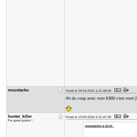
moustacko
Posté le 29-04-2024 à 21:46:06
Ah du coup avec mon K800 c'est mort j
hunter_kil​ler
Posté le 15-05-2024 à 21:47:30
For great justice !
moustacko a écrit :