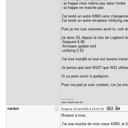
- la frappe n'est même pas dans l'ordre
- la frappe ne marche pas.
J'ai testé un autre K800 sans changeme
J'ai testé un autre récepteur Unifying 
Puis je me suis souvenu avoir lu, soit dans
j'ai donc DL depuis le site de Logitech l
-Setpoint 6.90
-firmware update tool
-unifying 2.52
J'ai tout installé et tout est revenu inst
Je pense que tant W10? que W11 utilise 
Si ça peut servir à quelqu'un.
Pour ma part je suis content, car j'ai enc
---------------
mon feed est ici:
cactus
Posté le 13-10-2025 à 15:37:32
Bonjour à tous,
J'ai une touche de mon vieux K800, le 6