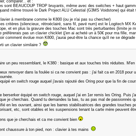
er, comparer... et :
es sont BEAUCOUP TROP bruyants, même avec des switches + haut gamme (mar
i quand même trouvé le Dark Project ALU Celestial (G3MS Voidstone) qui était tr
clavier à membrane comme le K800 (ou je n'ai pas su chercher)
s critères (silencieux, rétroéclairé, sans fil, pavé num) est le Logitech MX Ke
appe, et en plus la gravure des touches Mac sont très perturbantes (limite je m
 préférerais pas un clavier chicklet (j'en ai acheté un à 50€ pour ma fille, m
voir comment évolue mon K800, j'aurai peut-être la chance qu'il ne se dégrade pa
ti un clavier similaire ?
re un peu ressemblant, le K380 : basique et aux touches très réduites. M'en se
peux renvoyer dans la foulée si ca ne convient pas : j'ai fait ca en 2018 pou
1 journée.
 équipé en switch rouge auquel j'avais rajouté des Oring pour que la fin de co
.
e berserker équipé en switch rouge, auquel j'ai en 1er remis les Oring. Puis j
ce que je cherchais. Quand tu demandes la bas, tu as pas mal de passionnés qu
brifié en les ouvrant, ainsi que les barres stabilisatrices des grandes touches p
orisant, etc, sont otables et les suspensions tenant la carte mère peuvent êtr
e sens que je cherchais et ca me convient bien
ment chaussure à ton pied, non : clavier à tes mains