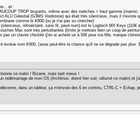
r... et :
UCOUP TROP bruyants, même avec des switches + haut gamme (marron, banana..
 ALU Celestial (G3MS Voidstone) qui était très silencieux, mais il n'existe qu
membrane comme le K800 (ou je n'ai pas su chercher)
(silencieux, rétroéclairé, sans fil, pavé num) est le Logitech MX Keys (110€ en
 touches Mac sont très perturbantes (limite je mettrais bien un coup de peintur
s pas un clavier chicklet (j'en ai acheté un à 50€ pour ma fille, marque chino
t évolue mon K800, j'aurai peut-être la chance qu'il ne se dégrade pas plus. Et 
tionne ce matin ! Bizarre, mais tant mieux !
un redémarrage de mon OS (Archlinux, éteint hier soir, rallumé ce matin) et j'ai 
6 redéconne, dans un tableur, ça m'envoie des 6 en continu, CTRL-C + Echap, 