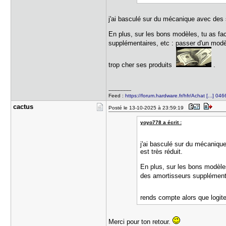
j'ai basculé sur du mécanique avec des 
En plus, sur les bons modèles, tu as fac
supplémentaires, etc : passer d'un modè
trop cher ses produits
.
---------------
Feed :
https://forum.hardware.fr/hfr/Achat [...] 04
cactus
Posté le 13-10-2025 à 23:59:19
yoyo778 a écrit :
j'ai basculé sur du mécaniqu
est très réduit.
En plus, sur les bons modèles
des amortisseurs supplémenta
rends compte alors que logit
Merci pour ton retour.