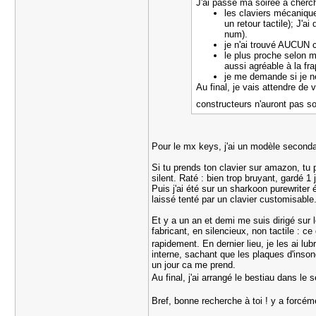
J'ai passé ma soirée à cherch
les claviers mécaniqu
un retour tactile); J'a
num).
je n'ai trouvé AUCUN 
le plus proche selon me
aussi agréable à la fr
je me demande si je ne
Au final, je vais attendre de 
constructeurs n'auront pas sor
Pour le mx keys, j'ai un modèle secondai
Si tu prends ton clavier sur amazon, tu 
silent. Raté : bien trop bruyant, gardé 
Puis j'ai été sur un sharkoon purewriter
laissé tenté par un clavier customisable
Et y a un an et demi me suis dirigé sur l
fabricant, en silencieux, non tactile : 
rapidement. En dernier lieu, je les ai lu
interne, sachant que les plaques d'inson
un jour ca me prend.
Au final, j'ai arrangé le bestiau dans l
Bref, bonne recherche à toi ! y a forcé