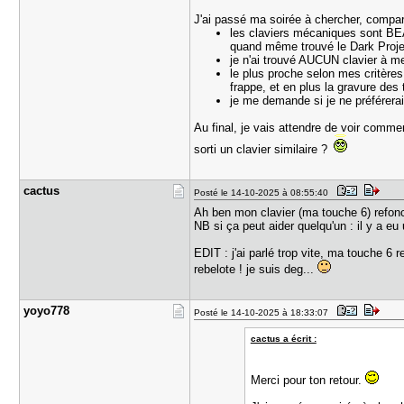
J'ai passé ma soirée à chercher, compare
les claviers mécaniques sont BEA
quand même trouvé le Dark Project
je n'ai trouvé AUCUN clavier à 
le plus proche selon mes critères 
frappe, et en plus la gravure des
je me demande si je ne préférerai
Au final, je vais attendre de voir commen
sorti un clavier similaire ?
cactus
Posté le 14-10-2025 à 08:55:40
Ah ben mon clavier (ma touche 6) refonc
NB si ça peut aider quelqu'un : il y a eu 
EDIT : j'ai parlé trop vite, ma touche 
rebelote ! je suis deg...
yoyo778
Posté le 14-10-2025 à 18:33:07
cactus a écrit :
Merci pour ton retour.