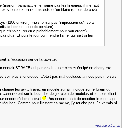
ron, banana... et je n'aime pas les linéaires, il me faut
ès silencieux, mais il n'existe qu'en filaire (et pas de pavé
ys (110€ environ), mais je n'ai pas l'impression qu'il sera
ettrais bien un coup de peinture)
arque chinoise, on en a probablement pour son argent)
s plus. Et puis le jour où il rendra l'âme, qui sait si les
rt à l'occasion sur de la tablette.
r un corsair STRAFE qui paraissait super bien et équipé en cherry mx
urse soir plus silencieuse. C'était pas mal quelques années puis me suis
'ai changé les switch avec un modèle sur ali, indiqué sur le forum du
i connaissent sur le bout des doigts plein de modèles et te conseillent
our encore réduire le bruit
Pas encore tenté de modifier le montage
e réduites. Comme pour l'instant ca me va, j'y touche pas. Je verrais si
Message cité 1 fois