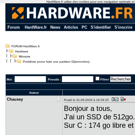
HardWare.fr utilise des cookies pour une navigation optimale et de
Forum
|
HardWare.fr
|
News
|
Articles
|
PC
|
S'identifier
|
S'inscrire
FORUM HardWare.fr
Hardware
Mémoire
Problème poour faire une partition D(donnnées)
Mot :
Pseudo :
Filtrer
Auteur
Chausey
Posté le 31-05-2026 à 16:26:25
Bonjour a tous,
J'ai un SSD de 512go.
Sur C : 174 go libre et 