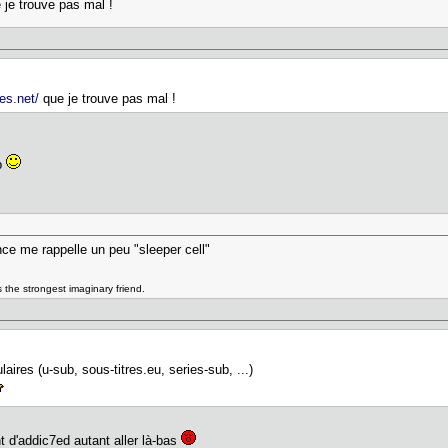
 je trouve pas mal !
es.net/
que je trouve pas mal !
up
nce me rappelle un peu "sleeper cell"
as the strongest imaginary friend.
laires (u-sub, sous-titres.eu, series-sub, ...)
d'addic7ed autant aller là-bas