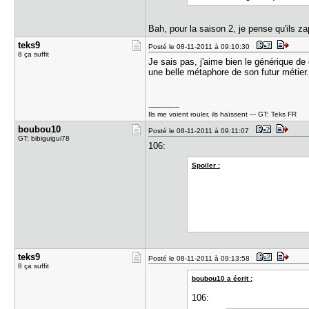
Bah, pour la saison 2, je pense qu'ils z
teks9
Posté le 08-11-2011 à 09:10:30
8 ça suffit
Je sais pas, j'aime bien le générique de 
une belle métaphore de son futur métier
---------------
Ils me voient rouler, ils haïssent --- GT: Teks FR
boubou10
Posté le 08-11-2011 à 09:11:07
GT: bibiguigui78
106:
Spoiler :
teks9
Posté le 08-11-2011 à 09:13:58
8 ça suffit
boubou10 a écrit :
106: