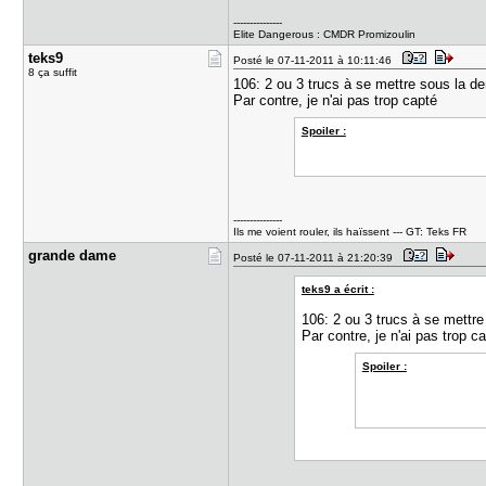
---------------
Elite Dangerous : CMDR Promizoulin
teks9
Posté le 07-11-2011 à 10:11:46
8 ça suffit
106: 2 ou 3 trucs à se mettre sous la den
Par contre, je n'ai pas trop capté
Spoiler :
---------------
Ils me voient rouler, ils haïssent --- GT: Teks FR
grande dam​e
Posté le 07-11-2011 à 21:20:39
teks9 a écrit :
106: 2 ou 3 trucs à se mettre 
Par contre, je n'ai pas trop 
Spoiler :