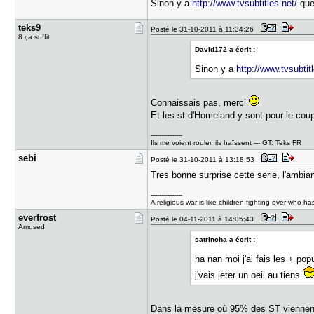
Sinon y a
http://www.tvsubtitles.net/
que
teks9
Posté le 31-10-2011 à 11:34:26
8 ça suffit
David172 a écrit :
Sinon y a
http://www.tvsubtitl
Connaissais pas, merci
Et les st d'Homeland y sont pour le co
---------------
Ils me voient rouler, ils haïssent --- GT: Teks FR
sebi
Posté le 31-10-2011 à 13:18:53
Tres bonne surprise cette serie, l'ambia
---------------
A religious war is like children fighting over who h
everfrost
Posté le 04-11-2011 à 14:05:43
Amused
satrincha a écrit :
ha nan moi j'ai fais les + popu
j'vais jeter un oeil au tiens
Dans la mesure où 95% des ST viennent 