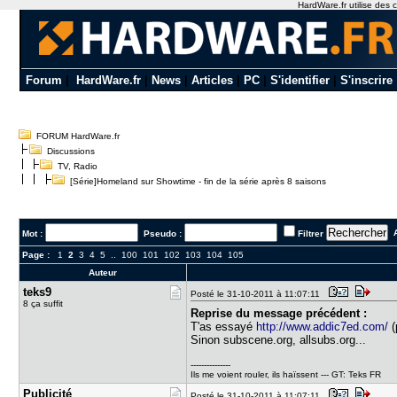
HardWare.fr utilise des c
Forum
|
HardWare.fr
|
News
|
Articles
|
PC
|
S'identifier
|
S'inscrire
FORUM HardWare.fr
Discussions
TV, Radio
[Série]Homeland sur Showtime - fin de la série après 8 saisons
A
Mot :
Pseudo :
Filtrer
Page :
1
2
3
4
5
..
100
101
102
103
104
105
Auteur
teks9
Posté le 31-10-2011 à 11:07:11
8 ça suffit
Reprise du message précédent :
T'as essayé
http://www.addic7ed.com/
(
Sinon subscene.org, allsubs.org...
---------------
Ils me voient rouler, ils haïssent --- GT: Teks FR
Publicité
Posté le 31-10-2011 à 11:07:11