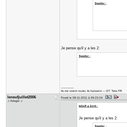
Spoiler :
Je pense qu'il y a les 2:
Spoiler :
---------------
Ils me voient rouler, ils haïssent --- GT: Teks FR
leneufjuil​let2006
Posté le 08-11-2011 à 09:23:24
♫ Adagio ♫
teks9 a écrit :
Je pense qu'il y a les 2:
Spoiler :