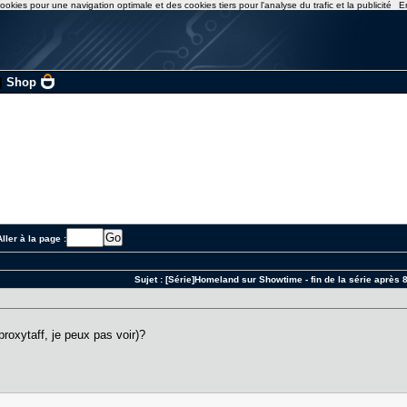
ookies pour une navigation optimale et des cookies tiers pour l'analyse du trafic et la publicité
E
|
Shop
ller à la page :
Sujet :
[Série]Homeland sur Showtime - fin de la série après 
proxytaff, je peux pas voir)?