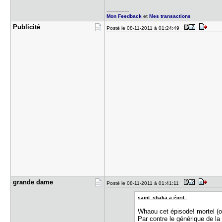
---------------
Mon Feedback
et
Mes transactions
Publicité
Posté le 08-11-2011 à 01:24:49
grande dam​e
Posté le 08-11-2011 à 01:41:11
saint_shaka a écrit :
Whaou cet épisode! mortel (on
Par contre le générique de la 