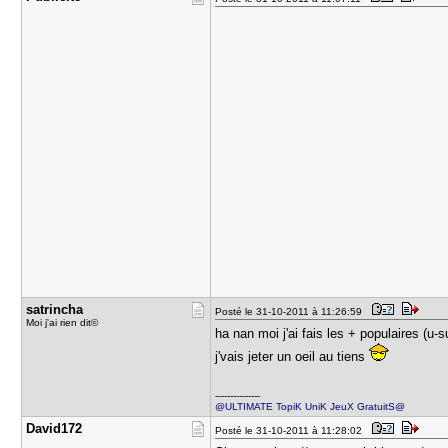
satrincha
Posté le 31-10-2011 à 11:26:59
Moi j'ai rien dit©
ha nan moi j'ai fais les + populaires (u-s
j'vais jeter un oeil au tiens
---------------
@ULTIMATE TopiK UniK JeuX GratuitS@
David172
Posté le 31-10-2011 à 11:28:02