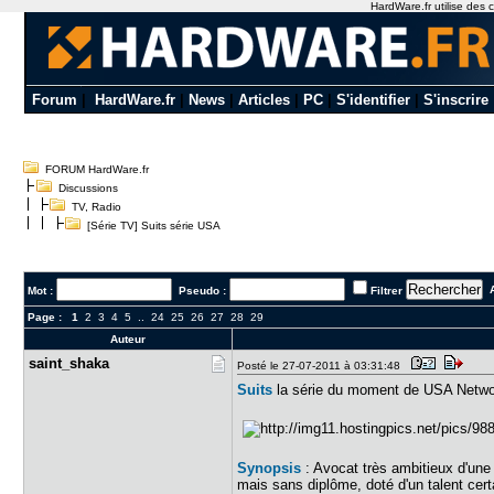
HardWare.fr utilise des c
Forum
|
HardWare.fr
|
News
|
Articles
|
PC
|
S'identifier
|
S'inscrire
FORUM HardWare.fr
Discussions
TV, Radio
[Série TV] Suits série USA
A
Mot :
Pseudo :
Filtrer
Page :
1
2
3
4
5
..
24
25
26
27
28
29
Auteur
saint_shak​a
Posté le 27-07-2011 à 03:31:48
Suits
la série du moment de USA Netwo
Synopsis
: Avocat très ambitieux d'une
mais sans diplôme, doté d'un talent cer