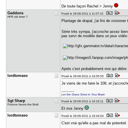
De toute façon Rachel > Jenny
Geddons
Posté le 28-08-2011 à 11:07:22
HFR old timer ?
Plantage de drapal, j'ai fini de visionner 
Série très sympa, j'accroche assez bien
pas servi de modèle dans un jeux vidéo
Après c'est probablement moi qui délir
lordtomaso
Posté le 28-08-2011 à 16:05:55
Je viens de me faire le 108, et j'accroc
---------------
Let the Grass Grow in Your Brain
Sgt Sharp
Posté le 28-08-2011 à 16:16:11
Fortune favors the Bold
Et moi Jenny
lordtomaso
Posté le 28-08-2011 à 18:44:04
C'est vrai qu'elle a pas mal de potentiel