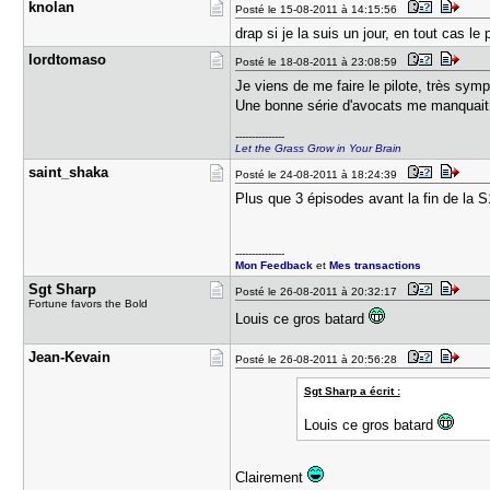
knolan
Posté le 15-08-2011 à 14:15:56
drap si je la suis un jour, en tout cas le 
lordtomaso
Posté le 18-08-2011 à 23:08:59
Je viens de me faire le pilote, très symp
Une bonne série d'avocats me manquai
---------------
Let the Grass Grow in Your Brain
saint_shak​a
Posté le 24-08-2011 à 18:24:39
Plus que 3 épisodes avant la fin de la S
---------------
Mon Feedback
et
Mes transactions
Sgt Sharp
Posté le 26-08-2011 à 20:32:17
Fortune favors the Bold
Louis ce gros batard
Jean-Kevai​n
Posté le 26-08-2011 à 20:56:28
Sgt Sharp a écrit :
Louis ce gros batard
Clairement