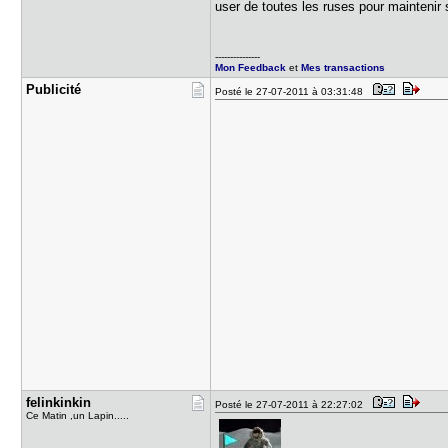
user de toutes les ruses pour maintenir
---------------
Mon Feedback
et
Mes transactions
Publicité
Posté le 27-07-2011 à 03:31:48
felinkinki​n
Posté le 27-07-2011 à 22:27:02
Ce Matin ,un Lapin.....