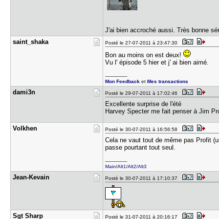
J'ai bien accroché aussi. Très bonne sér
saint_shak​a
Posté le 27-07-2011 à 23:47:30
Bon au moins on est deux!
Vu l' épisode 5 hier et j' ai bien aimé.
---------------
Mon Feedback
et
Mes transactions
dami3n
Posté le 29-07-2011 à 17:02:46
Excellente surprise de l'été
Harvey Specter me fait penser à Jim Pro
Volkhen
Posté le 30-07-2011 à 16:56:58
Cela ne vaut tout de même pas Profit (u
passe pourtant tout seul.
---------------
Main
/
Alt1
/
Alt2
/
Alt3
Jean-Kevai​n
Posté le 30-07-2011 à 17:10:37
Sgt Sharp
Posté le 31-07-2011 à 20:16:17