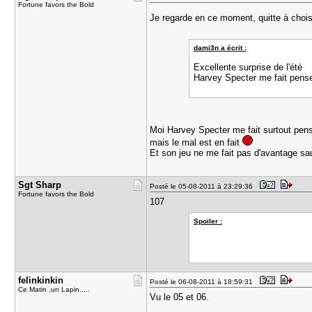
Fortune favors the Bold
Je regarde en ce moment, quitte à chois
dami3n a écrit :
Excellente surprise de l'été
Harvey Specter me fait pense
Moi Harvey Specter me fait surtout pense
mais le mal est en fait
Et son jeu ne me fait pas d'avantage sa
Sgt Sharp
Posté le 05-08-2011 à 23:29:36
Fortune favors the Bold
107
Spoiler :
felinkinki​n
Posté le 06-08-2011 à 18:59:31
Ce Matin ,un Lapin.....
Vu le 05 et 06.