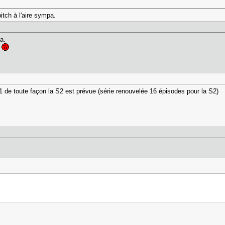
pitch à l'aire sympa.
a.
t
1 de toute façon la S2 est prévue (série renouvelée 16 épisodes pour la S2)