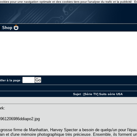
ookies pour une navigation optimale et des cookies tiers pour l'analyse du trafic et la publicité
E
|
Shop
ller à la page :
Sujet :
[Série TV] Suits série USA
rk:
 grosse firme de Manhattan, Harvey Specter a besoin de quelqu'un pour l'épau
tain et d'une mémoire photographique très précieuse. Ensemble, ils forment un