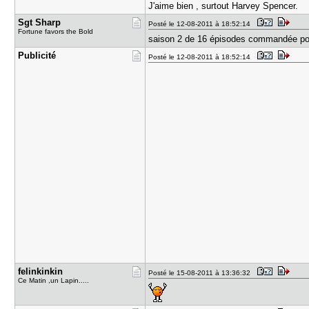
J'aime bien , surtout Harvey Spencer.
Sgt Sharp
Posté le 12-08-2011 à 18:52:14
Fortune favors the Bold
saison 2 de 16 épisodes commandée pour
Publicité
Posté le 12-08-2011 à 18:52:14
felinkinki​n
Posté le 15-08-2011 à 13:36:32
Ce Matin ,un Lapin.....