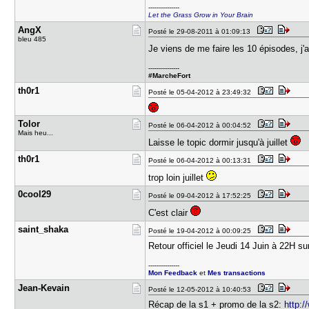
---------------
Let the Grass Grow in Your Brain
AngX
Posté le 29-08-2011 à 01:09:13
bleu 485
Je viens de me faire les 10 épisodes, j'
---------------
#MarcheFort
th0r1
Posté le 05-04-2012 à 23:49:32
Tolor
Posté le 06-04-2012 à 00:04:52
Mais heu...
Laisse le topic dormir jusqu'à juillet
th0r1
Posté le 06-04-2012 à 00:13:31
trop loin juillet
0cool29
Posté le 09-04-2012 à 17:52:25
C'est clair
saint_shak​a
Posté le 19-04-2012 à 00:09:25
Retour officiel le Jeudi 14 Juin à 22H s
---------------
Mon Feedback
et
Mes transactions
Jean-Kevai​n
Posté le 12-05-2012 à 10:40:53
Récap de la s1 + promo de la s2:
http:/