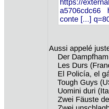
https://externa
a5706cdc66
conte [...] q=
Aussi appelé just
Der Dampfhamme
Les Durs (Fran
El Policía, el gá
Tough Guys (U
Uomini duri (Ita
Zwei Fäuste de
Zwei unschlagba