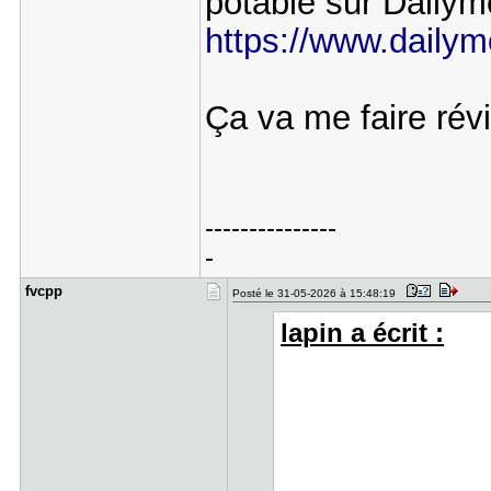
potable sur Dailym
https://www.daily
Ça va me faire rév
---------------
-
fvcpp
Posté le 31-05-2026 à 15:48:19
lapin a écrit :