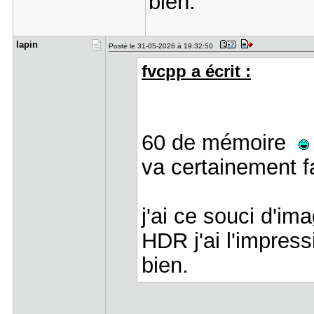
bien.
lapin
Posté le 31-05-2026 à 19:32:50
fvcpp a écrit :
60 de mémoire
va certainement fa
j'ai ce souci d'i
HDR j'ai l'impres
bien.