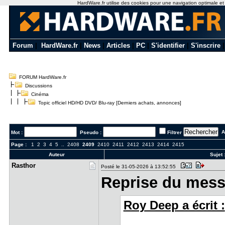
HardWare.fr utilise des cookies pour une navigation optimale et de
Forum
|
HardWare.fr
|
News
|
Articles
|
PC
|
S'identifier
|
S'inscrire
FORUM HardWare.fr
Discussions
Cinéma
Topic officiel HD/HD DVD/ Blu-ray [Derniers achats, annonces]
Al
Mot :
Pseudo :
Filtrer
Page :
1
2
3
4
5
..
2408
2409
2410
2411
2412
2413
2414
2415
Auteur
Sujet 
Rasthor
Posté le 31-05-2026 à 13:52:55
Reprise du mess
Roy Deep a écrit :