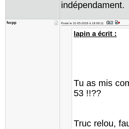
indépendament.
fvcpp
Posté le 31-05-2026 à 18:09:11
lapin a écrit :
Tu as mis com
53 !!??
Truc relou, fa