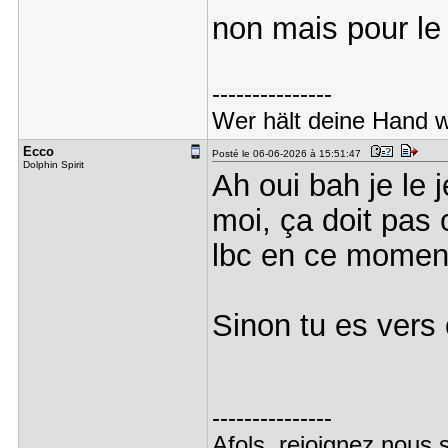
non mais pour le
---------------
Wer hält deine Hand 
Ecco
Posté le 06-06-2026 à 15:51:47
Dolphin Spirit
Ah oui bah je le 
moi, ça doit pas 
lbc en ce momen
Sinon tu es vers
---------------
Afols, rejoignez nous 