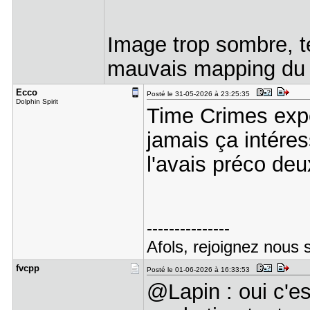
Image trop sombre, te
mauvais mapping du n
Ecco
Posté le 31-05-2026 à 23:25:35
Dolphin Spirit
Time Crimes expé
jamais ça intéres
l'avais préco deu
---------------
Afols, rejoignez nous 
fvcpp
Posté le 01-06-2026 à 16:33:53
@Lapin : oui c'e