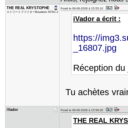
THE REAL K​RYSTOPHE
Posté le 06-06-2026 à 15:55:10
ストリートファイターBrasileiro NTSC-J
iVador a écrit :
https://img3.s
_16807.jpg
Réception du 
Tu achètes vraim
iVador
Posté le 06-06-2026 à 15:59:26
THE REAL KRYST