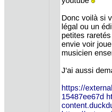
youtube
Donc voilà si 
légal ou un édi
petites raretés
envie voir jou
musicien ens
J'ai aussi dem
https://externa
15487ee67d
h
content.duckd