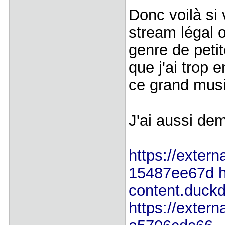
Donc voilà si
stream légal o
genre de peti
que j'ai trop 
ce grand mus
J'ai aussi de
https://extern
15487ee67d
h
content.duckd
https://extern