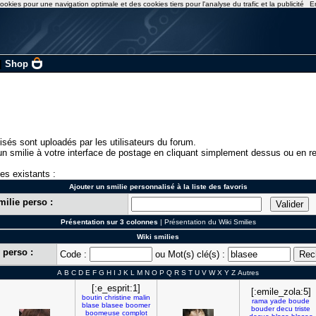
ookies pour une navigation optimale et des cookies tiers pour l'analyse du trafic et la publicité
E
|
Shop
isés sont uploadés par les utilisateurs du forum.
n smilie à votre interface de postage en cliquant simplement dessus ou en re
ies existants :
Ajouter un smilie personnalisé à la liste des favoris
milie perso :
Présentation sur 3 colonnes
|
Présentation du Wiki Smilies
Wiki smilies
 perso :
Code :
ou Mot(s) clé(s) :
A
B
C
D
E
F
G
H
I
J
K
L
M
N
O
P
Q
R
S
T
U
V
W
X
Y
Z
Autres
[:e_esprit:1]
[:emile_zola:5]
boutin
christine
malin
rama
yade
boude
blase
blasee
boomer
bouder
decu
triste
boomeuse
complot