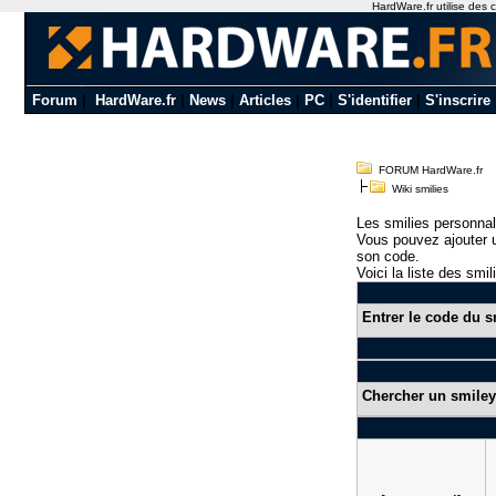
HardWare.fr utilise des c
Forum
|
HardWare.fr
|
News
|
Articles
|
PC
|
S'identifier
|
S'inscrire
FORUM HardWare.fr
Wiki smilies
Les smilies personnal
Vous pouvez ajouter u
son code.
Voici la liste des smil
Entrer le code du s
Chercher un smiley