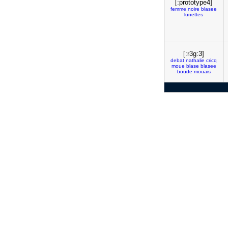
[:prototype4]
femme
noire
blasee
lunettes
[:r3g:3]
debat
nathalie
cricq
moue
blase
blasee
boude
mouais