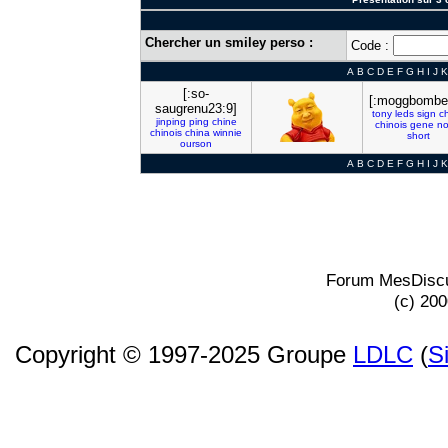
Chercher un smiley perso :
Code :
A
B
C
D
E
F
G
H
I
J
K
[:so-
[:moggbomber
saugrenu23:9]
tony
leds
sign
c
jinping
ping
chine
chinois
gene
n
chinois
china
winnie
short
ourson
A
B
C
D
E
F
G
H
I
J
K
Forum MesDiscu
(c) 20
Copyright © 1997-2025 Groupe
LDLC
(
S