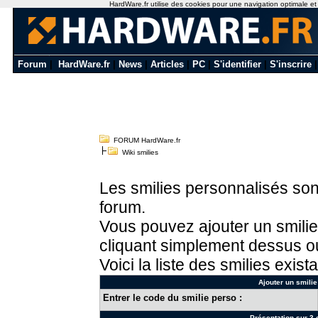
HardWare.fr utilise des cookies pour une navigation optimale et de
Forum
|
HardWare.fr
|
News
|
Articles
|
PC
|
S'identifier
|
S'inscrire
FORUM HardWare.fr
Wiki smilies
Les smilies personnalisés sont
forum.
Vous pouvez ajouter un smilie
cliquant simplement dessus ou
Voici la liste des smilies exista
Ajouter un smilie
Entrer le code du smilie perso :
Présentation sur 3