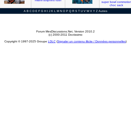
miami
dolphins
rush
super
bowl
commotio
choc
sack
A
B
C
D
E
F
G
H
I
J
K
L
M
N
O
P
Q
R
S
T
U
V
W
X
Y
Z
Autres
Forum MesDiscussions.Net
, Version 2010.2
(c) 2000-2011 Doctissimo
Copyright © 1997-2025 Groupe
LDLC
(
Signaler un contenu illicite / Données personnelles
)