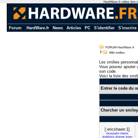
HardWare.fr utilise des c
Forum
|
HardWare.fr
|
News
|
Articles
|
PC
|
S'identifier
|
S'inscrire
FORUM HardWare.fr
Wiki smilies
Les smilies personnal
Vous pouvez ajouter u
son code.
Voici la liste des smil
Entrer le code du s
Chercher un smiley
[:ericshawn:1]
facepalm
miami
dolphins
shame
loser