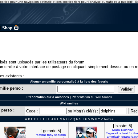
ookies pour une navigation optimale et des cookies tiers pour l'analyse du trafic et la publicité
E
|
Shop
isés sont uploadés par les utilisateurs du forum.
n smilie à votre interface de postage en cliquant simplement dessus ou en re
ies existants :
Ajouter un smilie personnalisé à la liste des favoris
milie perso :
Présentation sur 3 colonnes
|
Présentation du Wiki Smilies
Wiki smilies
 perso :
Code :
ou Mot(s) clé(s) :
A
B
C
D
E
F
G
H
I
J
K
L
M
N
O
P
Q
R
S
T
U
V
W
X
Y
Z
Autres
[:blastm:5]
Miami
Dolphins
[:gerardo:5]
Tagovailoa
foot
footbal
football
tony
sparano
americain
quarterbac