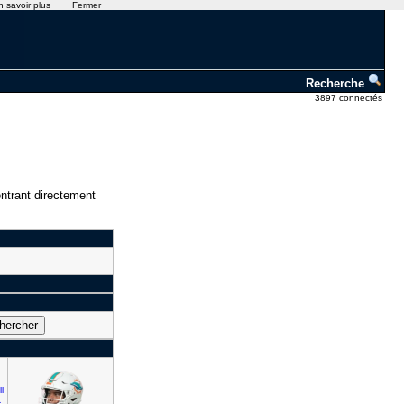
n savoir plus
Fermer
Recherche
3897 connectés
ntrant directement
l
k