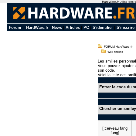
HardWare.fr utilise des c
Forum
|
HardWare.fr
|
News
|
Articles
|
PC
|
S'identifier
|
S'inscrire
FORUM HardWare.fr
Wiki smilies
Les smilies personnal
Vous pouvez ajouter u
son code.
Voici la liste des smil
Entrer le code du s
Chercher un smiley
[:cerveau fang
fung]