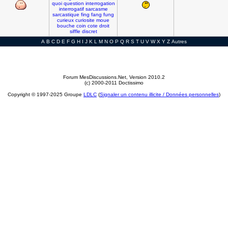
quoi
question
interrogation
interrogatif
sarcasme
sarcastique
fing
fang
fung
curieux
curiosite
moue
bouche
coin
cote
droit
siffle
discret
A
B
C
D
E
F
G
H
I
J
K
L
M
N
O
P
Q
R
S
T
U
V
W
X
Y
Z
Autres
Forum MesDiscussions.Net
, Version 2010.2
(c) 2000-2011 Doctissimo
Copyright © 1997-2025 Groupe
LDLC
(
Signaler un contenu illicite / Données personnelles
)