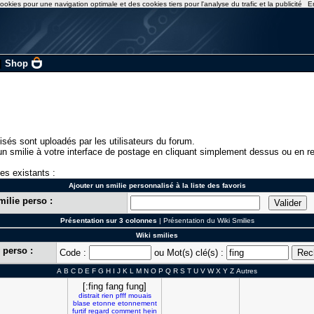
ookies pour une navigation optimale et des cookies tiers pour l'analyse du trafic et la publicité
E
|
Shop
isés sont uploadés par les utilisateurs du forum.
n smilie à votre interface de postage en cliquant simplement dessus ou en re
ies existants :
Ajouter un smilie personnalisé à la liste des favoris
milie perso :
Présentation sur 3 colonnes
|
Présentation du Wiki Smilies
Wiki smilies
 perso :
Code :
ou Mot(s) clé(s) :
A
B
C
D
E
F
G
H
I
J
K
L
M
N
O
P
Q
R
S
T
U
V
W
X
Y
Z
Autres
[:fing fang fung]
distrait
rien
pfff
mouais
blase
etonne
etonnement
furtif
regard
comment
hein