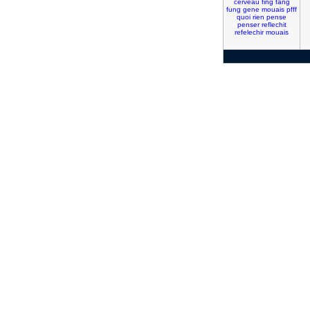
cerveau
fing
fang
fung
gene
mouais
pfff
quoi
rien
pense
penser
reflechit
refelechir
mouais