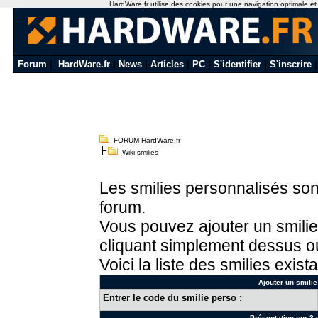
HardWare.fr utilise des cookies pour une navigation optimale et de
Forum
|
HardWare.fr
|
News
|
Articles
|
PC
|
S'identifier
|
S'inscrire
FORUM HardWare.fr
Wiki smilies
Les smilies personnalisés sont
forum.
Vous pouvez ajouter un smilie
cliquant simplement dessus ou
Voici la liste des smilies exista
Ajouter un smilie
Entrer le code du smilie perso :
Présentation sur 3