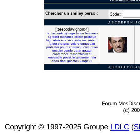
Chercher un smiley perso :
Code :
A
B
C
D
E
F
G
H
I
J
K
[:teepodavignon:4]
nicolas
sarkozy
rage
haine
hainance
agressif
menance
colere
politique
bigmalion
enerve
insulte
mecontent
furieu
proteste
colere
engueuler
protester
pourri
corrompu
corruption
enculer
vendu
qatar
quatar
conference
rassemblement
ensemble
possible
girouette
nain
abou
dabi
grincheux
rageux
A
B
C
D
E
F
G
H
I
J
K
Forum MesDiscu
(c) 20
Copyright © 1997-2025 Groupe
LDLC
(
S