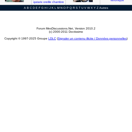
veronique
qatarix
oreille
chambre
A
B
C
D
E
F
G
H
I
J
K
L
M
N
O
P
Q
R
S
T
U
V
W
X
Y
Z
Autres
Forum MesDiscussions.Net
, Version 2010.2
(c) 2000-2011 Doctissimo
Copyright © 1997-2025 Groupe
LDLC
(
Signaler un contenu illicite / Données personnelles
)