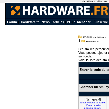
HardWare.fr utilise des c
Forum
|
HardWare.fr
|
News
|
Articles
|
PC
|
S'identifier
|
S'inscrire
FORUM HardWare.fr
Wiki smilies
Les smilies personnal
Vous pouvez ajouter u
son code.
Voici la liste des smil
Entrer le code du s
Chercher un smiley
[:3singes:4]
adrien
veronique
rabiot
coiffure
passion
parisien
qatarix