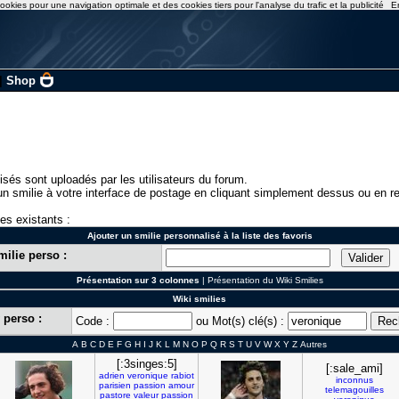
ookies pour une navigation optimale et des cookies tiers pour l'analyse du trafic et la publicité
E
|
Shop
isés sont uploadés par les utilisateurs du forum.
n smilie à votre interface de postage en cliquant simplement dessus ou en re
ies existants :
Ajouter un smilie personnalisé à la liste des favoris
milie perso :
Présentation sur 3 colonnes
|
Présentation du Wiki Smilies
Wiki smilies
 perso :
Code :
ou Mot(s) clé(s) :
A
B
C
D
E
F
G
H
I
J
K
L
M
N
O
P
Q
R
S
T
U
V
W
X
Y
Z
Autres
[:3singes:5]
[:sale_ami]
adrien
veronique
rabiot
inconnus
parisien
passion
amour
telemagouilles
pastore
valeur
passion