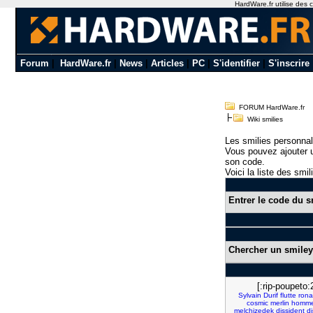
HardWare.fr utilise des c
Forum
|
HardWare.fr
|
News
|
Articles
|
PC
|
S'identifier
|
S'inscrire
FORUM HardWare.fr
Wiki smilies
Les smilies personnal
Vous pouvez ajouter u
son code.
Voici la liste des smil
Entrer le code du s
Chercher un smiley
[:rip-poupeto:
Sylvain
Durif
flutte
rona
cosmic
merlin
homm
melchizedek
dissident
d