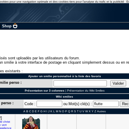
ookies pour une navigation optimale et des cookies tiers pour l'analyse du trafic et la publicité
E
|
Shop
isés sont uploadés par les utilisateurs du forum.
n smilie à votre interface de postage en cliquant simplement dessus ou en re
ies existants :
Ajouter un smilie personnalisé à la liste des favoris
milie perso :
Présentation sur 3 colonnes
|
Présentation du Wiki Smilies
Wiki smilies
 perso :
Code :
ou Mot(s) clé(s) :
A
B
C
D
E
F
G
H
I
J
K
L
M
N
O
P
Q
R
S
T
U
V
W
X
Y
Z
Autres
2]
ld
christ
e
vert
issidence