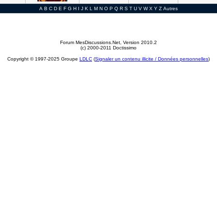
A
B
C
D
E
F
G
H
I
J
K
L
M
N
O
P
Q
R
S
T
U
V
W
X
Y
Z
Autres
Forum MesDiscussions.Net
, Version 2010.2
(c) 2000-2011 Doctissimo
Copyright © 1997-2025 Groupe
LDLC
(
Signaler un contenu illicite / Données personnelles
)