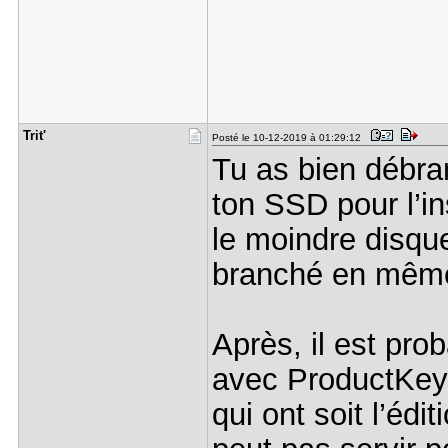
Trit'
Posté le 10-12-2019 à 01:29:12
Tu as bien débra
ton SSD pour l’ins
le moindre disqu
branché en même
Après, il est pro
avec ProductKey 
qui ont soit l’édit