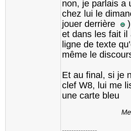
non, je parlais a 
chez lui le diman
jouer derrière
)
et dans les fait i
ligne de texte qu'o
même le discou
Et au final, si j
clef W8, lui me li
une carte bleu
Mes
---------------