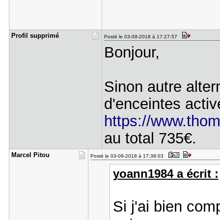
Profil sup​primé
Posté le 03-09-2018 à 17:27:57
Bonjour,
Sinon autre alter
d'enceintes acti
https://www.tho
au total 735€.
Marcel Pit​ou
Posté le 03-09-2018 à 17:38:03
yoann1984 a écrit :
Si j'ai bien com