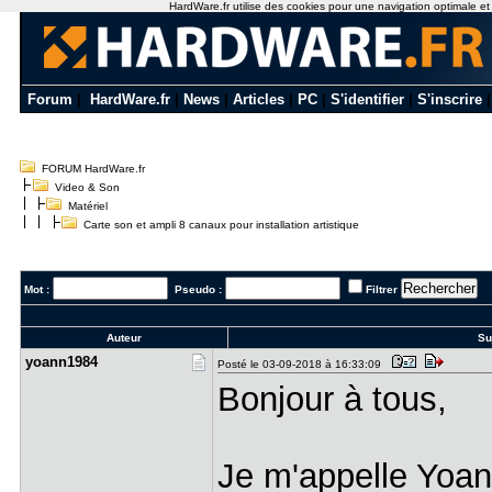
HardWare.fr utilise des cookies pour une navigation optimale et de
Forum
|
HardWare.fr
|
News
|
Articles
|
PC
|
S'identifier
|
S'inscrire
FORUM HardWare.fr
Video & Son
Matériel
Carte son et ampli 8 canaux pour installation artistique
Mot :
Pseudo :
Filtrer
Auteur
Suj
yoann1984
Posté le 03-09-2018 à 16:33:09
Bonjour à tous,
Je m'appelle Yoan