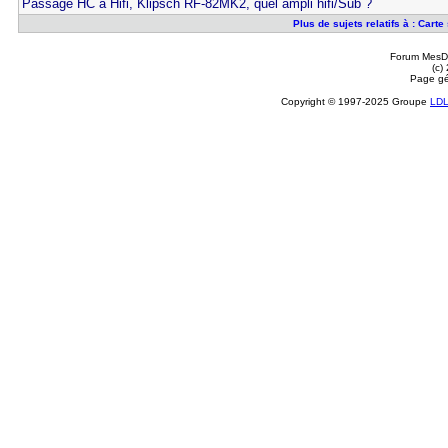
Passage HC à Hifi, Klipsch RF-82MK2, quel ampli hifi/Sub ?
Plus de sujets relatifs à : Carte
Forum MesDi
(c)
Page gé
Copyright © 1997-2025 Groupe
LD