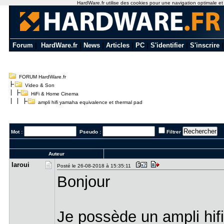
HardWare.fr utilise des cookies pour une navigation optimale et de
Forum
|
HardWare.fr
|
News
|
Articles
|
PC
|
S'identifier
|
S'inscrire
FORUM HardWare.fr
Video & Son
HiFi & Home Cinema
ampli hifi yamaha equivalence et thermal pad
Mot :
Pseudo :
Filtrer
Auteur
laroui
Posté le 26-08-2018 à 15:35:11
Bonjour
Je possède un ampli hi