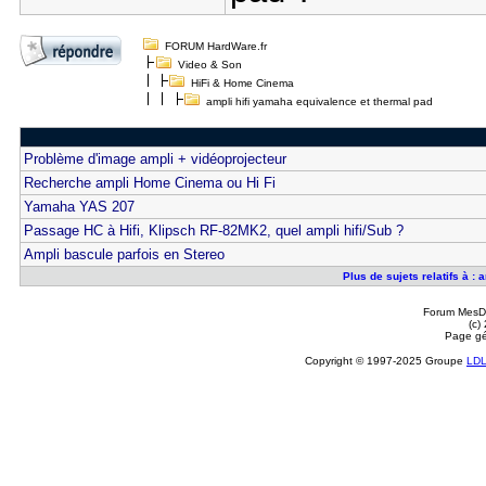
FORUM HardWare.fr
Video & Son
HiFi & Home Cinema
ampli hifi yamaha equivalence et thermal pad
Problème d'image ampli + vidéoprojecteur
Recherche ampli Home Cinema ou Hi Fi
Yamaha YAS 207
Passage HC à Hifi, Klipsch RF-82MK2, quel ampli hifi/Sub ?
Ampli bascule parfois en Stereo
Plus de sujets relatifs à :
Forum MesDi
(c)
Page gé
Copyright © 1997-2025 Groupe
LD