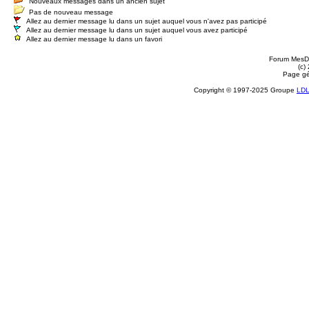
Nouveaux messages dans un ancien sujet
Pas de nouveau message
Allez au dernier message lu dans un sujet auquel vous n'avez pas participé
Allez au dernier message lu dans un sujet auquel vous avez participé
Allez au dernier message lu dans un favori
Forum MesDi
(c)
Page gé
Copyright © 1997-2025 Groupe
LD