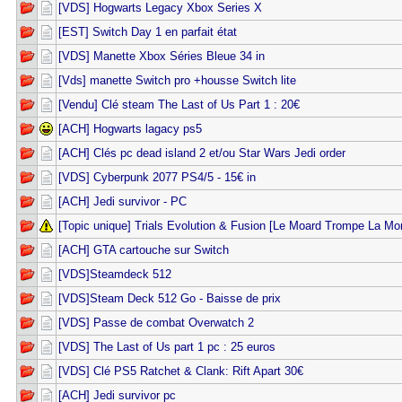
[VDS] Hogwarts Legacy Xbox Series X
[EST] Switch Day 1 en parfait état
[VDS] Manette Xbox Séries Bleue 34 in
[Vds] manette Switch pro +housse Switch lite
[Vendu] Clé steam The Last of Us Part 1 : 20€
[ACH] Hogwarts lagacy ps5
[ACH] Clés pc dead island 2 et/ou Star Wars Jedi order
[VDS] Cyberpunk 2077 PS4/5 - 15€ in
[ACH] Jedi survivor - PC
[Topic unique] Trials Evolution & Fusion [Le Moard Trompe La Mor
[ACH] GTA cartouche sur Switch
[VDS]Steamdeck 512
[VDS]Steam Deck 512 Go - Baisse de prix
[VDS] Passe de combat Overwatch 2
[VDS] The Last of Us part 1 pc : 25 euros
[VDS] Clé PS5 Ratchet & Clank: Rift Apart 30€
[ACH] Jedi survivor pc