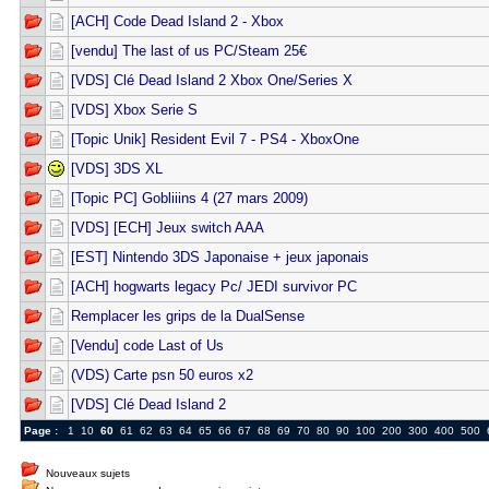
[ACH] Code Dead Island 2 - Xbox
[vendu] The last of us PC/Steam 25€
[VDS] Clé Dead Island 2 Xbox One/Series X
[VDS] Xbox Serie S
[Topic Unik] Resident Evil 7 - PS4 - XboxOne
[VDS] 3DS XL
[Topic PC] Gobliiins 4 (27 mars 2009)
[VDS] [ECH] Jeux switch AAA
[EST] Nintendo 3DS Japonaise + jeux japonais
[ACH] hogwarts legacy Pc/ JEDI survivor PC
Remplacer les grips de la DualSense
[Vendu] code Last of Us
(VDS) Carte psn 50 euros x2
[VDS] Clé Dead Island 2
Page :
1
10
60
61
62
63
64
65
66
67
68
69
70
80
90
100
200
300
400
500
Nouveaux sujets