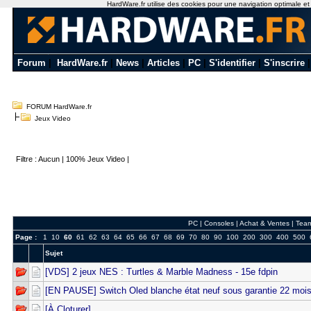
HardWare.fr utilise des cookies pour une navigation optimale et de
Forum
|
HardWare.fr
|
News
|
Articles
|
PC
|
S'identifier
|
S'inscrire
FORUM HardWare.fr
Jeux Video
Filtre :
Aucun
|
100% Jeux Video
|
PC
|
Consoles
|
Achat & Ventes
|
Tea
Page :
1
10
60
61
62
63
64
65
66
67
68
69
70
80
90
100
200
300
400
500
Sujet
[VDS] 2 jeux NES : Turtles & Marble Madness - 15e fdpin
[EN PAUSE] Switch Oled blanche état neuf sous garantie 22 moi
[À Cloturer]