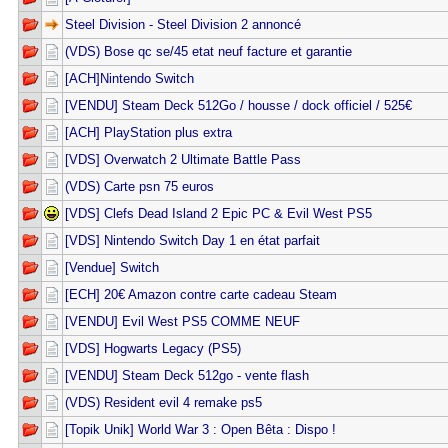
Steel Division - Steel Division 2 annoncé
(VDS) Bose qc se/45 etat neuf facture et garantie
[ACH]Nintendo Switch
[VENDU] Steam Deck 512Go / housse / dock officiel / 525€
[ACH] PlayStation plus extra
[VDS] Overwatch 2 Ultimate Battle Pass
(VDS) Carte psn 75 euros
[VDS] Clefs Dead Island 2 Epic PC & Evil West PS5
[VDS] Nintendo Switch Day 1 en état parfait
[Vendue] Switch
[ECH] 20€ Amazon contre carte cadeau Steam
[VENDU] Evil West PS5 COMME NEUF
[VDS] Hogwarts Legacy (PS5)
[VENDU] Steam Deck 512go - vente flash
(VDS) Resident evil 4 remake ps5
[Topik Unik] World War 3 : Open Bêta : Dispo !