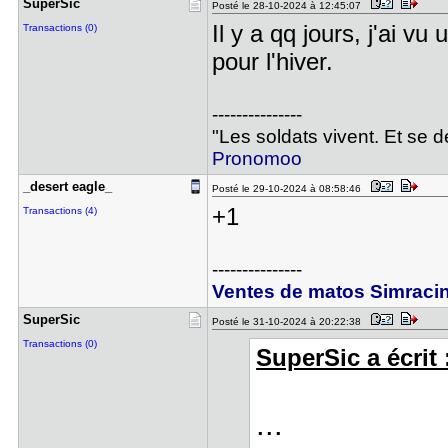
SuperSic
Posté le 28-10-2024 à 12:45:07
Il y a qq jours, j'ai 
Transactions (0)
pour l'hiver.
---------------
"Les soldats vivent. Et se 
Pronomoo
_desert ea​gle_
Posté le 29-10-2024 à 08:58:46
+1
Transactions (4)
---------------
Ventes de matos Simraci
SuperSic
Posté le 31-10-2024 à 20:22:38
Transactions (0)
SuperSic a écrit 
...