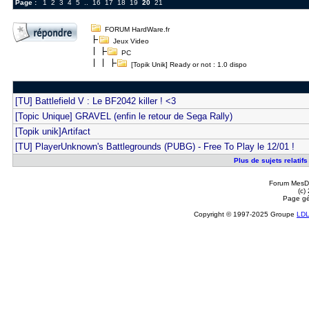
Page :
1
2
3
4
5
..
16
17
18
19
20
21
FORUM HardWare.fr
Jeux Video
PC
[Topik Unik] Ready or not : 1.0 dispo
[TU] Battlefield V : Le BF2042 killer ! <3
[Topic Unique] GRAVEL (enfin le retour de Sega Rally)
[Topik unik]Artifact
[TU] PlayerUnknown's Battlegrounds (PUBG) - Free To Play le 12/01 !
Plus de sujets relatifs
Forum MesDi
(c)
Page gé
Copyright © 1997-2025 Groupe
LD