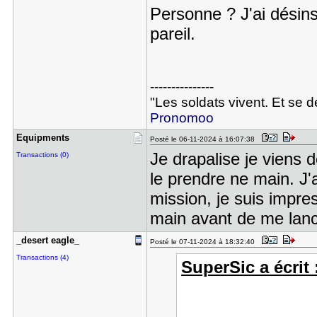
Personne ? J'ai désinst
pareil.
---------------
"Les soldats vivent. Et se 
Pronomoo
Equipments
Posté le 06-11-2024 à 16:07:38
Je drapalise je viens 
Transactions (0)
le prendre ne main. J'
mission, je suis impre
main avant de me lanc
_desert ea​gle_
Posté le 07-11-2024 à 18:32:40
Transactions (4)
SuperSic a écrit 