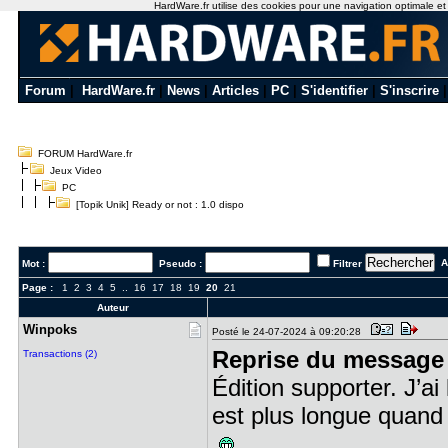
HardWare.fr utilise des cookies pour une navigation optimale et de
Forum
|
HardWare.fr
|
News
|
Articles
|
PC
|
S'identifier
|
S'inscrire
FORUM HardWare.fr
Jeux Video
PC
[Topik Unik] Ready or not : 1.0 dispo
Al
Mot :
Pseudo :
Filtrer
Page :
1
2
3
4
5
..
16
17
18
19
20
21
Auteur
Winpoks
Posté le 24-07-2024 à 09:20:28
Reprise du message 
Transactions (2)
Édition supporter. J’ai
est plus longue quand 