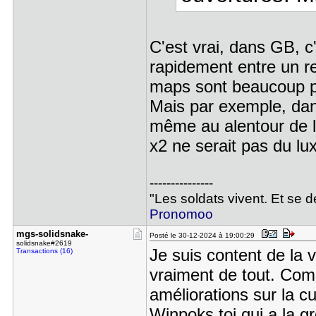
C'est vrai, dans GB, c
rapidement entre un re
maps sont beaucoup p
Mais par exemple, dan
même au alentour de la
x2 ne serait pas du lux
---------------
"Les soldats vivent. Et se 
Pronomoo
mgs-solids​nake-
Posté le 30-12-2024 à 19:00:29
solidsnake#2619
Je suis content de la 
Transactions (16)
vraiment de tout. Comm
améliorations sur la c
Winpoks toi qui a la g