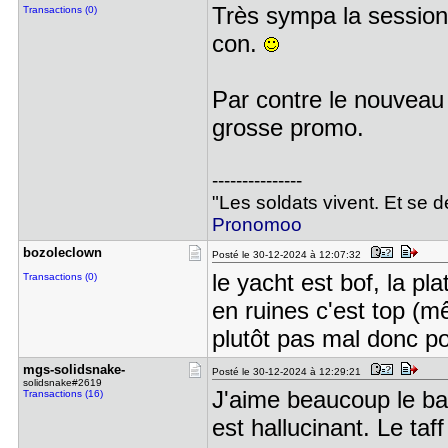
Très sympa la session
Transactions (0)
con.
Par contre le nouveau
grosse promo.
---------------
"Les soldats vivent. Et se 
Pronomoo
bozoleclow​n
Posté le 30-12-2024 à 12:07:32
le yacht est bof, la pl
Transactions (0)
en ruines c'est top (m
plutôt pas mal donc 
mgs-solids​nake-
Posté le 30-12-2024 à 12:29:21
solidsnake#2619
J'aime beaucoup le ba
Transactions (16)
est hallucinant. Le taff