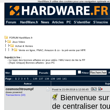
HardWare.fr utilise des cookies pour une navigation optimale et de
Forum
|
HardWare.fr
|
News
|
Articles
|
PC
|
S'identifier
|
S'inscrire
FORUM HardWare.fr
Jeux Video
Achat & Ventes
Vente en ligne, FNAC, Amazon & co - la pré-vente par HFR
Sujet(s) à lire :
-
Le topic des bonnes affaires en jeux vidéo / MAJ merci de lire la FP
-
[Topic Unique] Bonnes affaires - jeux PC
Al
Mot :
Pseudo :
Filtrer
Page :
1
2
3
4
5
..
136
137
138
139
140
141
Auteur
Suje
cosmoschtr​oumpf
Posté le 21-09-2018 à 12:00:45
dawa powered
Bienvenue sur l
Transactions (10)
de centraliser to