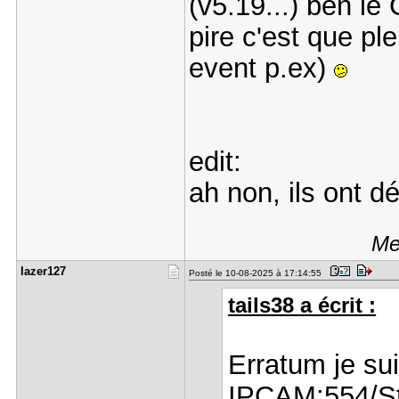
(v5.19...) ben l
pire c'est que pl
event p.ex)
edit:
ah non, ils ont d
Me
lazer127
Posté le 10-08-2025 à 17:14:55
tails38 a écrit :
Erratum je s
IPCAM:554/St