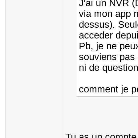
J'ai un NVR (
via mon app m
dessus). Seul
acceder depu
Pb, je ne peu
souviens pas
ni de questio
comment je pe
Tu as un compte 