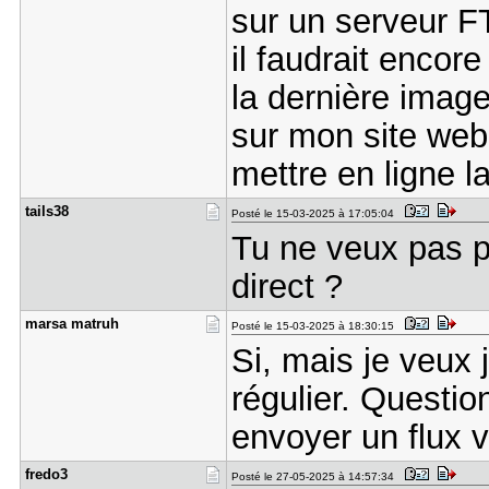
sur un serveur F
il faudrait encor
la dernière imag
sur mon site web.
mettre en ligne l
tails38
Posté le 15-03-2025 à 17:05:04
Tu ne veux pas pl
direct ?
marsa matr​uh
Posté le 15-03-2025 à 18:30:15
Si, mais je veux 
régulier. Questi
envoyer un flux v
fredo3
Posté le 27-05-2025 à 14:57:34