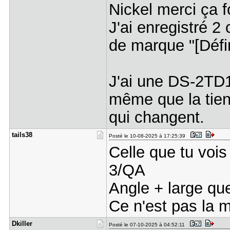
Nickel merci ça 
J'ai enregistré 2
de marque "[Défini
J'ai une DS-2TD
même que la tienne
qui changent.
tails38
Posté le 10-08-2025 à 17:25:39
Celle que tu voi
3/QA
Angle + large qu
Ce n'est pas la 
Dkiller
Posté le 07-10-2025 à 04:52:11