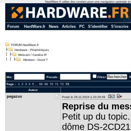
HardWare.fr utilise des cookies pour une navigation optimale et de
Forum
|
HardWare.fr
|
News
|
Articles
|
PC
|
S'identifier
|
S'inscrire
FORUM HardWare.fr
Hardware - Périphériques
Webcam / Caméra IP
Hikvision - Good ?
Al
Mot :
Pseudo :
Filtrer
Page :
1
2
3
4
5
..
68
69
70
71
72
73
Auteur
pegazus
Posté le 28-11-2024 à 20:29:49
Reprise du mes
Petit up du topi
dôme DS-2CD213