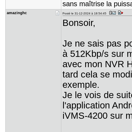
sans maîtrise la puiss
amazinghc
Posté le 31-12-2024 à 18:54:45
Bonsoir,
Je ne sais pas po
à 512Kbp/s sur m
avec mon NVR Hi
tard cela se modi
exemple.
Je le vois de sui
l'application And
iVMS-4200 sur m