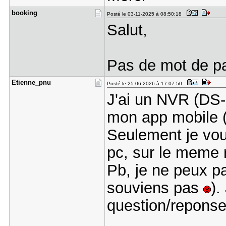
booking
Posté le 03-11-2025 à 08:50:18
Salut,
Pas de mot de pa
Etienne_pn​u
Posté le 25-06-2026 à 17:07:50
J'ai un NVR (DS-
mon app mobile (
Seulement je vou
pc, sur le meme 
Pb, je ne peux p
souviens pas
).
question/repons