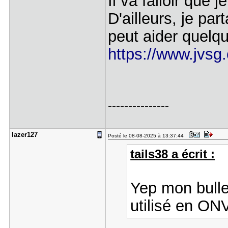
Il va falloir que j
D'ailleurs, je par
peut aider quelqu
https://www.jvsg.c
---------------
lazer127
Posté le 08-08-2025 à 13:37:44
tails38 a écrit :
Yep mon bulle
utilisé en ON