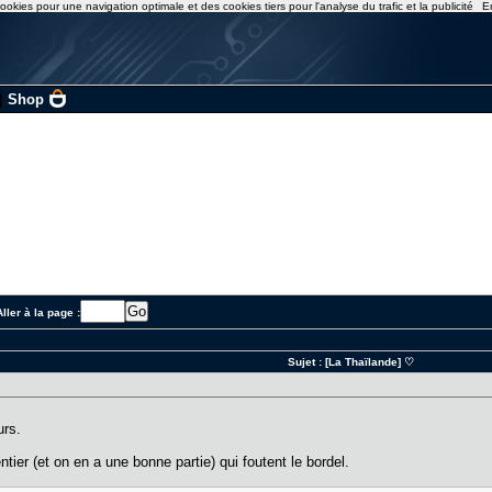
ookies pour une navigation optimale et des cookies tiers pour l'analyse du trafic et la publicité
E
|
Shop
ller à la page :
Sujet :
[La Thaïlande] ♡
urs.
ier (et on en a une bonne partie) qui foutent le bordel.