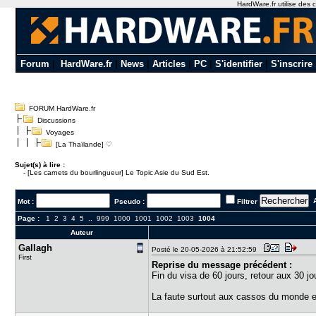
HardWare.fr utilise des c
Forum
|
HardWare.fr
|
News
|
Articles
|
PC
|
S'identifier
|
S'inscrire
FORUM HardWare.fr
Discussions
Voyages
[La Thaïlande] ♡
Sujet(s) à lire :
-
[Les carnets du bourlingueur] Le Topic Asie du Sud Est.
A
Mot :
Pseudo :
Filtrer
Page :
1
2
3
4
5
..
999
1000
1001
1002
1003
1004
Auteur
Gallagh
Posté le 20-05-2026 à 21:52:59
First
Reprise du message précédent :
Fin du visa de 60 jours, retour aux 30 jo
La faute surtout aux cassos du monde ent