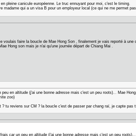
en pleine canicule européenne. Le truc ennuyant pour moi, c'est le timing.
vre madame qui a un visa B pour un employeur local (ce qui ne me permet pas d
 voulais faire la boucle de Mae Hong Son , finalement je vais reporté à une da
it Mae Hong son mais je n'ai qu'une journée départ de Chiang Mai .
 un peu en altitude (j'ai une bonne adresse mais c'est un peu roots)... Mae Hon
mite zoo)
? tu reviens sur CM ? la boucle c'est de passer par chang raï, je capte pas tro
it frais car un peu en altitude (j'ai une bonne adresse mais c'est un peu roots