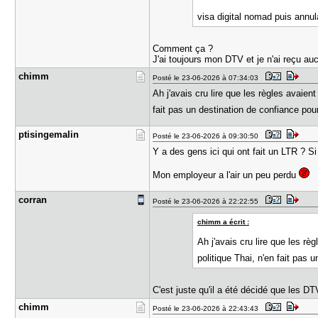
visa digital nomad puis annul
Comment ça ?
J'ai toujours mon DTV et je n'ai reçu au
chimm
Posté le 23-06-2026 à 07:34:03
Ah j'avais cru lire que les règles avaien
fait pas un destination de confiance p
ptisingema​lin
Posté le 23-06-2026 à 09:30:50
Y a des gens ici qui ont fait un LTR ? S
Mon employeur a l'air un peu perdu
corran
Posté le 23-06-2026 à 22:22:55
chimm a écrit :
Ah j'avais cru lire que les rè
politique Thai, n'en fait pas
C'est juste qu'il a été décidé que les DT
chimm
Posté le 23-06-2026 à 22:43:43