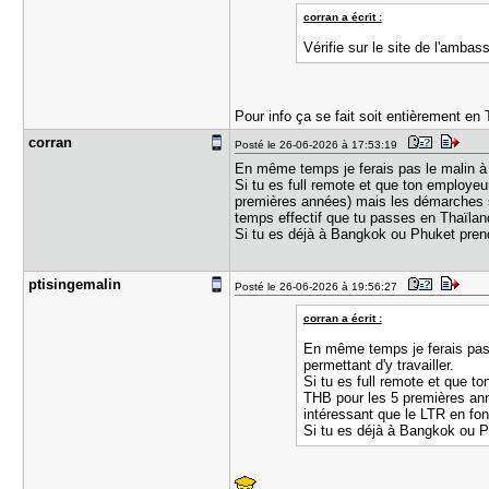
corran a écrit :
Vérifie sur le site de l'amba
Pour info ça se fait soit entièrement en
corran
Posté le 26-06-2026 à 17:53:19
En même temps je ferais pas le malin à 
Si tu es full remote et que ton employeur
premières années) mais les démarches son
temps effectif que tu passes en Thaïlan
Si tu es déjà à Bangkok ou Phuket prend
ptisingema​lin
Posté le 26-06-2026 à 19:56:27
corran a écrit :
En même temps je ferais pas 
permettant d'y travailler.
Si tu es full remote et que to
THB pour les 5 premières anné
intéressant que le LTR en fon
Si tu es déjà à Bangkok ou P