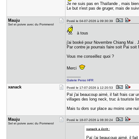
Je ne suis pas en Thaïlande , mais bien 
Le but n'est pas de gruger, mais de sui
Mauju
Posté le 04-07-2026 à 09:30:39
Sel et poivre avec du Pommerol
à tous
j'ai booké pour Novembre Chiang Mai . Je
Par contre je pourrais faire soit Pai so
Vous me conseillez quoi ?
Merci
---------------
Galerie Perso HFR
xanack
Posté le 17-07-2026 à 12:20:53
Paï j'ai beaucoup aimé, il fait frais car
villages des long neck, truc à touriste li
Mais tu dors sur place au moins une nuit 
Mauju
Posté le 18-07-2026 à 08:30:24
Sel et poivre avec du Pommerol
xanack a écrit :
Paï j'ai beaucoup aimé, il fa