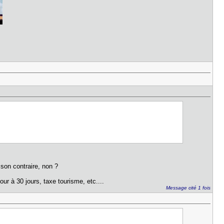
 son contraire, non ?
ur à 30 jours, taxe tourisme, etc....
Message cité 1 fois