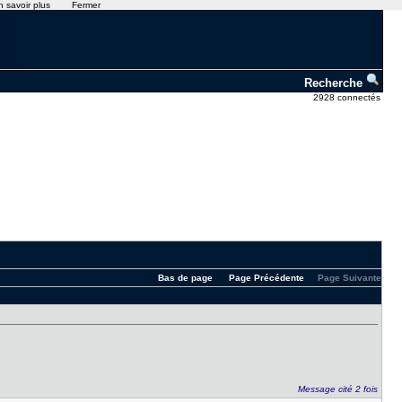
n savoir plus
Fermer
Recherche
2928 connectés
Bas de page
Page Précédente
Page Suivante
Message cité 2 fois