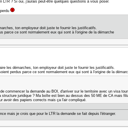
un LTR ? Si oui, j'aurais peut-être quelques questions à vous poser.
 perdu
marches, ton employeur doit juste te fournir les justificatifs.
dus parce ce sont normalement eux qui sont à l'origine de la démarche
aire les démarches, ton employeur doit juste te fournir les justificatifs.
 soient perdus parce ce sont normalement eux qui sont à l'origine de la démar
 de commencer la demande au BOI, d'arriver sur le territoire avec un visa tou
r la structure juridique ? Ma boîte est bien au dessus des 50 ME de CA mais f
ur avoir des papiers corrects mais ça l'air compliqué.
ance mais je crois que pour le LTR la demande se fait depuis l'étranger.