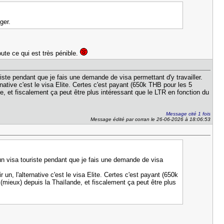
ger.
oute ce qui est très pénible.
te pendant que je fais une demande de visa permettant d'y travailler.
rnative c'est le visa Elite. Certes c'est payant (650k THB pour les 5
e, et fiscalement ça peut être plus intéressant que le LTR en fonction du
Message cité 1 fois
Message édité par corran le 26-06-2026 à 18:06:53
n visa touriste pendant que je fais une demande de visa
 un, l'alternative c'est le visa Elite. Certes c'est payant (650k
(mieux) depuis la Thaïlande, et fiscalement ça peut être plus