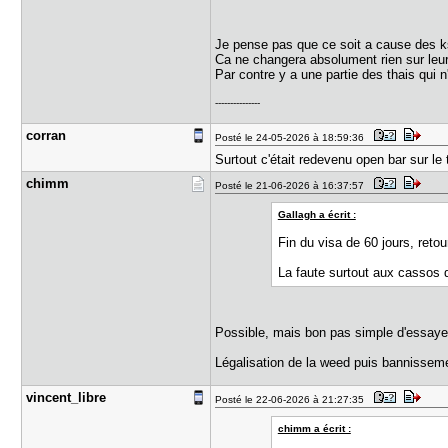
Je pense pas que ce soit a cause des k
Ca ne changera absolument rien sur leu
Par contre y a une partie des thais qui 
---------------
corran
Posté le 24-05-2026 à 18:59:36
Surtout c'était redevenu open bar sur le 
chimm
Posté le 21-06-2026 à 16:37:57
Gallagh a écrit :
Fin du visa de 60 jours, reto
La faute surtout aux cassos d
Possible, mais bon pas simple d'essayer 
Légalisation de la weed puis bannissemen
vincent_li​bre
Posté le 22-06-2026 à 21:27:35
chimm a écrit :