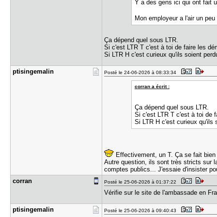
Y a des gens ici qui ont fait 
Mon employeur a l'air un peu
Ça dépend quel sous LTR.
Si c'est LTR T c'est à toi de faire les dé
Si LTR H c'est curieux qu'ils soient per
ptisingema​lin
Posté le 24-06-2026 à 08:33:34
corran a écrit :
Ça dépend quel sous LTR.
Si c'est LTR T c'est à toi de f
Si LTR H c'est curieux qu'ils
Effectivement, un T. Ça se fait bien
Autre question, ils sont très stricts su
comptes publics... J'essaie d'insister po
corran
Posté le 25-06-2026 à 01:37:22
Vérifie sur le site de l'ambassade en Fr
ptisingema​lin
Posté le 25-06-2026 à 09:40:43