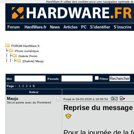
HardWare.fr utilise des cookies pour une navigation optimale et de
Forum
|
HardWare.fr
|
News
|
Articles
|
PC
|
S'identifier
|
S'inscrire
FORUM HardWare.fr
Photo numérique
Galerie Perso
[Galerie] Mauju
Mot :
Pseudo :
Filtrer
Page :
1
2
3
4
5
Auteur
Mauju
Posté le 09-03-2026 à 18:06:54
Sel et poivre avec du Pommerol
Reprise du message 
Pour la journée de l