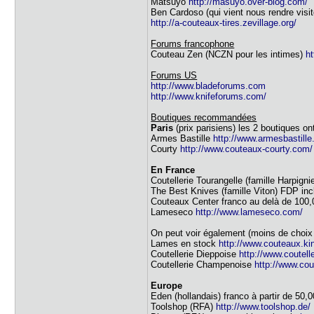
Matsuyo
http://masuyo.over-blog.com/
Ben Cardoso (qui vient nous rendre visi
http://a-couteaux-tires.zevillage.org/
Forums francophone
Couteau Zen (NCZN pour les intimes)
ht
Forums US
http://www.bladeforums.com
http://www.knifeforums.com/
Boutiques recommandées
Paris
(prix parisiens) les 2 boutiques o
Armes Bastille
http://www.armesbastill
Courty
http://www.couteaux-courty.com/
En France
Coutellerie Tourangelle (famille Harpign
The Best Knives (famille Viton) FDP inc
Couteaux Center franco au delà de 100
Lameseco
http://www.lameseco.com/
On peut voir également (moins de choix
Lames en stock
http://www.couteaux.ki
Coutellerie Dieppoise
http://www.coutell
Coutellerie Champenoise
http://www.co
Europe
Eden (hollandais) franco à partir de 50,
Toolshop (RFA)
http://www.toolshop.de/