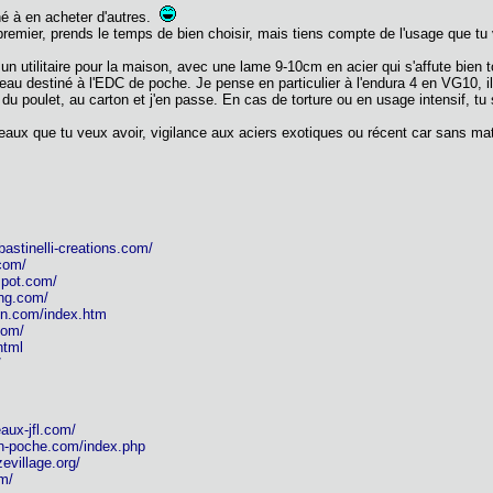
é à en acheter d'autres.
e premier, prends le temps de bien choisir, mais tiens compte de l'usage que tu
un utilitaire pour la maison, avec une lame 9-10cm en acier qui s'affute bien t
eau destiné à l'EDC de poche. Je pense en particulier à l'endura 4 en VG10, il
e du poulet, au carton et j'en passe. En cas de torture ou en usage intensif,
teaux que tu veux avoir, vigilance aux aciers exotiques ou récent car sans ma
bastinelli-creations.com/
com/
spot.com/
ing.com/
rin.com/index.htm
com/
html
/
aux-jfl.com/
en-poche.com/index.php
zevillage.org/
om/