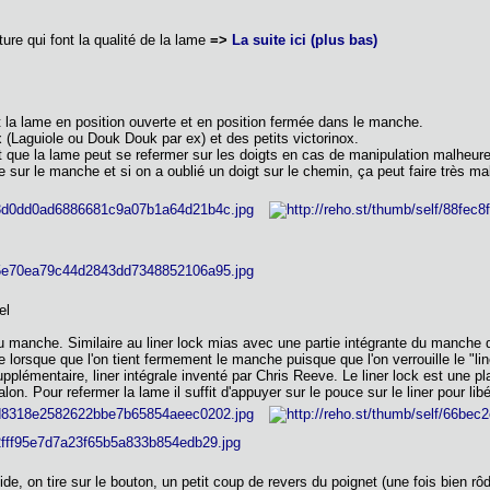
ture qui font la qualité de la lame
=>
La suite ici (plus bas)
 la lame en position ouverte et en position fermée dans le manche.
(Laguiole ou Douk Douk par ex) et des petits victorinox.
it que la lame peut se refermer sur les doigts en cas de manipulation malheureu
 sur le manche et si on a oublié un doigt sur le chemin, ça peut faire très m
el
 manche. Similaire au liner lock mias avec une partie intégrante du manche qu
 lorsque que l'on tient fermement le manche puisque que l'on verrouille le "li
pplémentaire, liner intégrale inventé par Chris Reeve. Le liner lock est une p
lon. Pour refermer la lame il suffit d'appuyer sur le pouce sur le liner pour lib
e, on tire sur le bouton, un petit coup de revers du poignet (une fois bien r