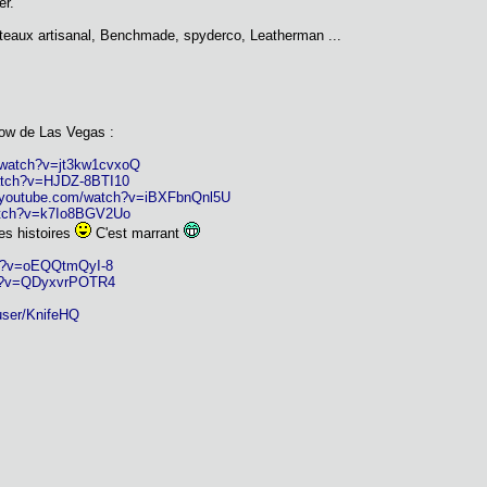
er.
uteaux artisanal, Benchmade, spyderco, Leatherman ...
ow de Las Vegas :
/watch?v=jt3kw1cvxoQ
atch?v=HJDZ-8BTI10
w.youtube.com/watch?v=iBXFbnQnl5U
atch?v=k7Io8BGV2Uo
es histoires
C'est marrant
ch?v=oEQQtmQyI-8
ch?v=QDyxvrPOTR4
user/KnifeHQ