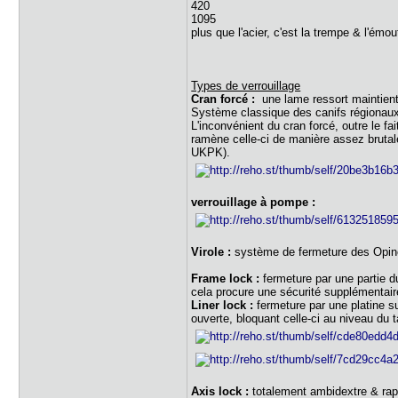
420
1095
plus que l'acier, c'est la trempe & l'émou
Types de verrouillage
Cran forcé :
une lame ressort maintient
Système classique des canifs régionaux 
L'inconvénient du cran forcé, outre le fa
ramène celle-ci de manière assez brutale
UKPK).
verrouillage à pompe :
Virole :
système de fermeture des Opin
Frame lock :
fermeture par une partie du
cela procure une sécurité supplémentaire
Liner lock :
fermeture par une platine su
ouverte, bloquant celle-ci au niveau du ta
Axis lock :
totalement ambidextre & rapid