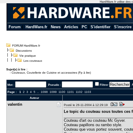
HardWare.fr utilise des c
Forum
|
HardWare.fr
|
News
|
Articles
|
PC
|
S'identifier
|
S'inscrire
FORUM HardWare.fr
Discussions
Vie pratique
Les couteaux
Sujet(s) à lire :
-
Couteaux, Coutellerie de Cuisine et accessoires (Fp à lire)
A
Mot :
Pseudo :
Filtrer
Page :
1
2
3
4
5
..
1098
1099
1100
1101
1102
1103
Auteur
valentin
Posté le 26-11-2004 à 12:29:19
Le topic du couteau sous toutes ces 
_________________________________
Couteau d'art ou couteau Mc Gyver.
Couteau papillons ou rambo style.
Couteau que vous portez souvent, couteau