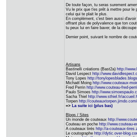
De toute façon, tu seras surement amen
Vu le prix que t'es prêt à mettre pour l
celui qui te plait le plus.
En complément, c'est bien aussi d'avoir 
offrant plus de polyvalence que ton cout
tu peux lui en faire baver, de la découp
Dernier point, suivant le nombre de cou
Artisans
Bastinelli créations (Bast2a)
http://www.
David Lespect
http://www.davidlespect.
Tony Lopes
http://tonylopesblades.blog
Michaël Moing
http://www.couteaux-mo
Fred Perrin
http://www.couteau-fred-per
Paulo Simoes
http://www.simoespaulo.
Sacha Thiel
http://www.sthiel.fr/accueil.
Torpen
http://couteauxtorpen.jimdo.com
=>
La suite ici (plus bas)
Blogs / Sites
Un monde de couteaux
http://www.coute
Couteau en poche
http://www.couteau-
A couteaux tirés
http://a-couteaux-tires.
Le coutographe
http://dytic.over-blog.c