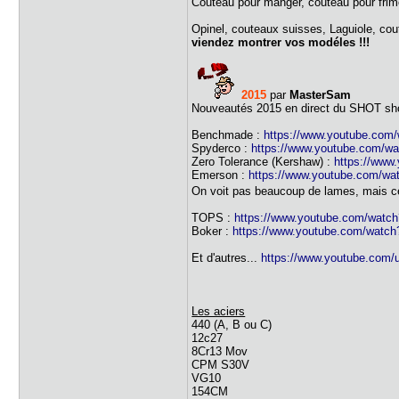
Couteau pour manger, couteau pour frim
Opinel, couteaux suisses, Laguiole, co
viendez montrer vos modéles !!!
2015
par
MasterSam
Nouveautés 2015 en direct du SHOT sh
Benchmade :
https://www.youtube.com
Spyderco :
https://www.youtube.com/w
Zero Tolerance (Kershaw) :
https://ww
Emerson :
https://www.youtube.com/w
On voit pas beaucoup de lames, mais c
TOPS :
https://www.youtube.com/wat
Boker :
https://www.youtube.com/wat
Et d'autres...
https://www.youtube.com/
Les aciers
440 (A, B ou C)
12c27
8Cr13 Mov
CPM S30V
VG10
154CM