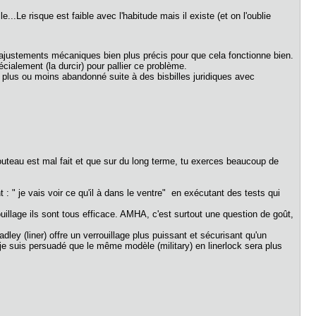
..Le risque est faible avec l'habitude mais il existe (et on l'oublie
 ajustements mécaniques bien plus précis pour que cela fonctionne bien.
écialement (la durcir) pour pallier ce problème.
é plus ou moins abandonné suite à des bisbilles juridiques avec
 couteau est mal fait et que sur du long terme, tu exerces beaucoup de
 : " je vais voir ce qu'il à dans le ventre" en exécutant des tests qui
ouillage ils sont tous efficace. AMHA, c'est surtout une question de goût,
ley (liner) offre un verrouillage plus puissant et sécurisant qu'un
t je suis persuadé que le même modèle (military) en linerlock sera plus