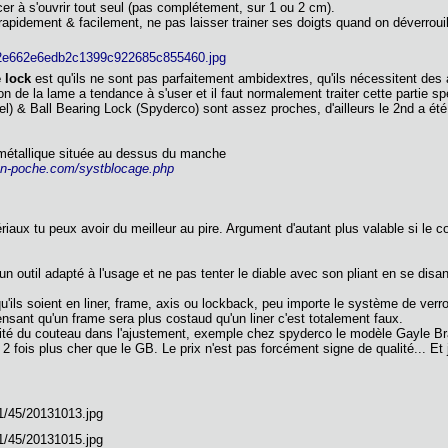
er à s'ouvrir tout seul (pas complétement, sur 1 ou 2 cm).
apidement & facilement, ne pas laisser trainer ses doigts quand on déverrouille.
 lock
est qu'ils ne sont pas parfaitement ambidextres, qu'ils nécessitent des
lon de la lame a tendance à s'user et il faut normalement traiter cette partie sp
el) & Ball Bearing Lock (Spyderco) sont assez proches, d'ailleurs le 2nd a ét
métallique située au dessus du manche
en-poche.com/systblocage.php
ériaux tu peux avoir du meilleur au pire. Argument d'autant plus valable si le
 outil adapté à l'usage et ne pas tenter le diable avec son pliant en se disant
qu'ils soient en liner, frame, axis ou lockback, peu importe le système de verr
ensant qu'un frame sera plus costaud qu'un liner c'est totalement faux.
ualité du couteau dans l'ajustement, exemple chez spyderco le modèle Gayle Brad
e 2 fois plus cher que le GB. Le prix n'est pas forcément signe de qualité... E