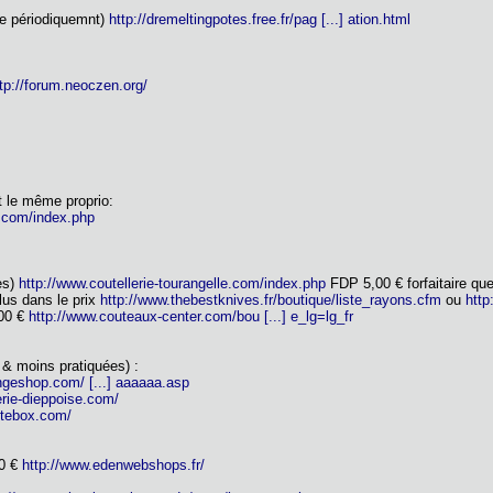
te périodiquemnt)
http://dremeltingpotes.free.fr/pag [...] ation.html
tp://forum.neoczen.org/
nt le même proprio:
e.com/index.php
ies)
http://www.coutellerie-tourangelle.com/index.php
FDP 5,00 € forfaitaire qu
lus dans le prix
http://www.thebestknives.fr/boutique/liste_rayons.cfm
ou
http
,00 €
http://www.couteaux-center.com/bou [...] e_lg=lg_fr
 & moins pratiquées) :
ngeshop.com/ [...] aaaaaa.asp
erie-dieppoise.com/
utebox.com/
00 €
http://www.edenwebshops.fr/