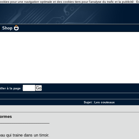
ookies pour une navigation optimale et des cookies tiers pour l'analyse du trafic et la publicité
E
|
Shop
ller à la page :
Sujet :
Les couteaux
formes
_______________________
 qui traine dans un tirroir.