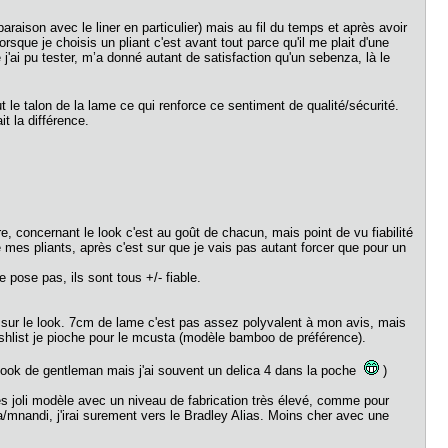
raison avec le liner en particulier) mais au fil du temps et après avoir
orsque je choisis un pliant c'est avant tout parce qu'il me plait d'une
'ai pu tester, m’a donné autant de satisfaction qu'un sebenza, là le
 le talon de la lame ce qui renforce ce sentiment de qualité/sécurité.
t la différence.
, concernant le look c'est au goût de chacun, mais point de vu fiabilité
 de mes pliants, après c'est sur que je vais pas autant forcer que pour un
e pose pas, ils sont tous +/- fiable.
e sur le look. 7cm de lame c'est pas assez polyvalent à mon avis, mais
 wishlist je pioche pour le mcusta (modèle bamboo de préférence).
look de gentleman mais j'ai souvent un delica 4 dans la poche
)
très joli modèle avec un niveau de fabrication très élevé, comme pour
/mnandi, j'irai surement vers le Bradley Alias. Moins cher avec une