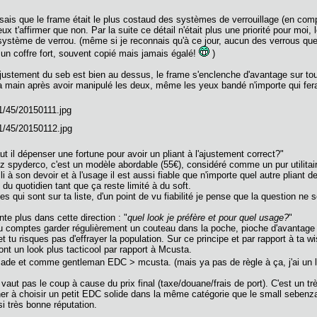
sais que le frame était le plus costaud des systèmes de verrouillage (en compa
 t'affirmer que non. Par la suite ce détail n'était plus une priorité pour moi, l
ystème de verrou. (même si je reconnais qu'à ce jour, aucun des verrous que j
n coffre fort, souvent copié mais jamais égalé!
)
'ajustement du seb est bien au dessus, le frame s'enclenche d'avantage sur tout
a main après avoir manipulé les deux, même les yeux bandé n'importe qui ferai
aut il dépenser une fortune pour avoir un pliant à l'ajustement correct?"
z spyderco, c'est un modèle abordable (55€), considéré comme un pur utilitaire
lli à son devoir et à l'usage il est aussi fiable que n'importe quel autre pliant
du quotidien tant que ça reste limité à du soft.
s qui sont sur ta liste, d'un point de vu fiabilité je pense que la question ne s
nte plus dans cette direction : "
quel look je préfère et pour quel usage?
"
i tu comptes garder régulièrement un couteau dans la poche, pioche d'avantag
et tu risques pas d'effrayer la population. Sur ce principe et par rapport à ta
nt un look plus tacticool par rapport à Mcusta.
hmade et comme gentleman EDC > mcusta. (mais ya pas de règle à ça, j'ai un 
l vaut pas le coup à cause du prix final (taxe/douane/frais de port). C'est un 
ner à choisir un petit EDC solide dans la même catégorie que le small sebenza
si très bonne réputation.