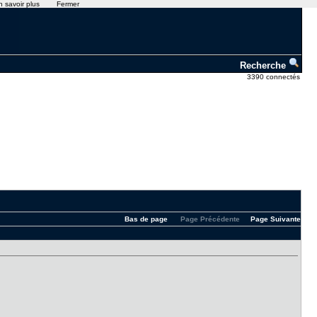
n savoir plus
Fermer
Recherche
3390 connectés
Bas de page
Page Précédente
Page Suivante