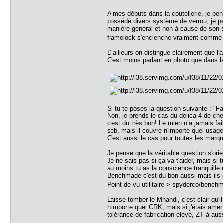
A mes débuts dans la coutellerie, je pen
possédé divers système de verrou, je peux
manière général et non à cause de son s
framelock s'enclenche vraiment comme u
D’ailleurs on distingue clairement que l
C'est moins parlant en photo que dans l
Si tu te poses la question suivante : "F
Non, je prends le cas du delica 4 de che
c'est du très bon! Le mien n’a jamais fai
seb, mais il couvre n'importe quel usage 
C'est aussi le cas pour toutes les marque
Je pense que la véritable question s'orie
Je ne sais pas si ça va t'aider, mais s
au moins tu as la conscience tranquille 
Benchmade c'est du bon aussi mais ils o
Point de vu utilitaire > spyderco/benc
Laisse tomber le Mnandi, c'est clair qu'i
n'importe quel CRK, mais si j'étais ame
tolérance de fabrication élévé, ZT à aus