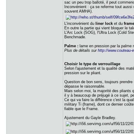
sac un peu trop balloté, il peut commenc
Inconvénient : ça se referme tout aussi r
souvent AMHA).
L'inconvénient du
liner lock
et du
frame
En outre la partie qui vient bloquer le ta
L'Arc Lock (SOG), l'Ultra Lock (Cold Ste
Benchmade.
Palme :
lame en pression par la palme 
Plus de détails sur
http://www.couteau-
Choisir le type de verrouillage
Selon l'ajustement et la qualité des mat
pression sur le pliant.
Question de bon sens, toujours prendre un
dépasse le raisonnable.
Mais selon moi, la majorité des pliants 
il y à beaucoup de préjugé à ce sujet, p
Ce qui va faire la différence c'est la q
military Ti (frame), dont ce dernier coût
fiable que le Frame.
Ajustement du Gayle Bradley.