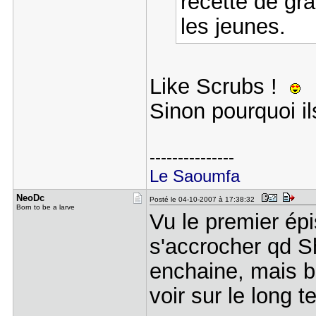
recette de gr
les jeunes.
Like Scrubs !
Sinon pourquoi i
---------------
Le Saoumfa
NeoDc
Posté le 04-10-2007 à 17:38:32
Born to be a larve
Vu le premier épi
s'accrocher qd S
enchaine, mais bo
voir sur le long