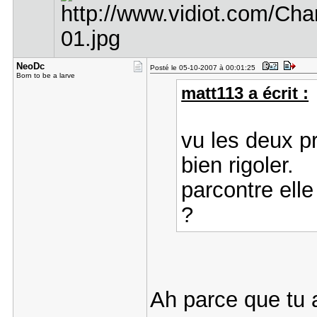
NeoDc
Posté le 05-10-2007 à 00:01:25
Born to be a larve
matt113 a écrit :
vu les deux p
bien rigoler.
parcontre elle
?
Ah parce que tu a