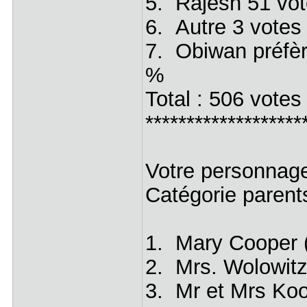
5. Rajesh 51 vo
6. Autre 3 votes
7. Obiwan préfè
%
Total : 506 votes
*******************
Votre personnag
Catégorie parents
1. Mary Cooper
2. Mrs. Wolowit
3. Mr et Mrs Ko