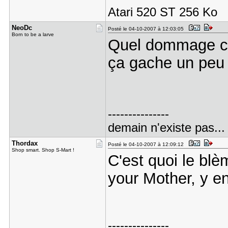
Atari 520 ST 256 Ko
NeoDc
Posté le 04-10-2007 à 12:03:05
Born to be a larve
Quel dommage ces
ça gache un peu 
---------------
demain n'existe pas...
Thordax
Posté le 04-10-2007 à 12:09:12
Shop smart. Shop S-Mart !
C'est quoi le blè
your Mother, y en
---------------