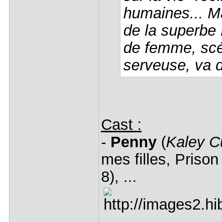
humaines... Ma
de la superbe 
de femme, scé
serveuse, va d
Cast :
-
Penny
(
Kaley C
mes filles, Priso
8), ...