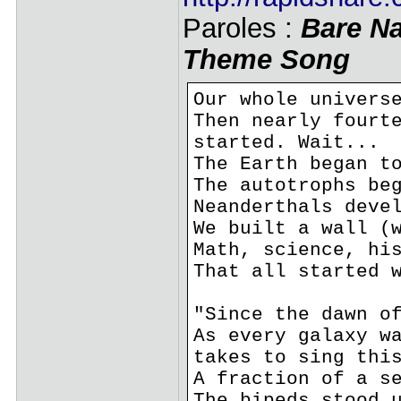
Paroles :
Bare Na
Theme Song
Our whole univers
Then nearly fourt
started. Wait...
The Earth began t
The autotrophs be
Neanderthals deve
We built a wall (
Math, science, hi
That all started 
"Since the dawn o
As every galaxy w
takes to sing thi
A fraction of a s
The bipeds stood 