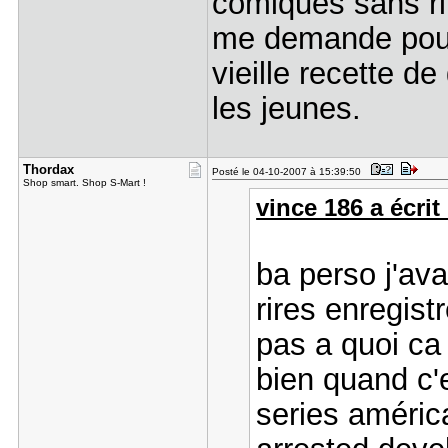
comiques sans ri
me demande pourq
vieille recette d
les jeunes.
Thordax
Posté le 04-10-2007 à 15:39:50
Shop smart. Shop S-Mart !
vince 186 a écrit 
ba perso j'av
rires enregist
pas a quoi ca
bien quand c'
series améric