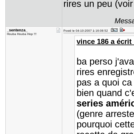
rires un peu (voi
Messa
_sentenza_
Posté le 04-10-2007 à 16:08:52
Houba Houba Hop !!!
vince 186 a écrit 
ba perso j'av
rires enregist
pas a quoi ca
bien quand c'
series améri
(genre arres
pourquoi cette