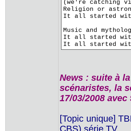
(we're catching v
Religion or astro
It all started wi
Music and mytholo
It all started wi
It all started wi
News : suite à l
scénaristes, la 
17/03/2008 avec 
[Topic unique] T
CBS) série TV