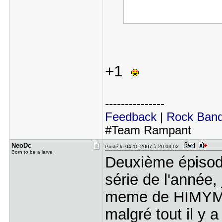
+1
---------------
Feedback
|
Rock Ban
#Team Rampant
NeoDc
Posté le 04-10-2007 à 20:03:02
Born to be a larve
Deuxième épisode
série de l'année,
meme de HIMYM, 
malgré tout il y 