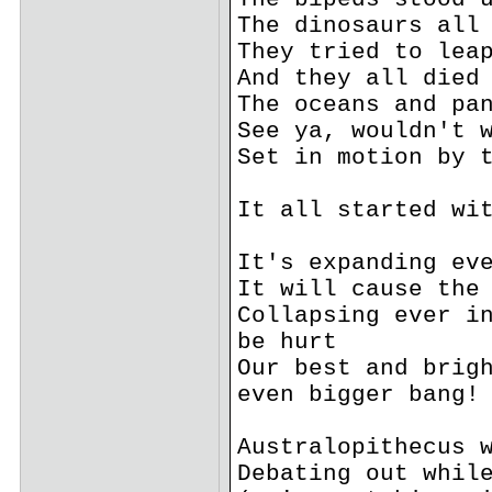
The dinosaurs all
They tried to lea
And they all died
The oceans and pa
See ya, wouldn't 
Set in motion by 
It all started wi
It's expanding ev
It will cause the
Collapsing ever i
be hurt
Our best and brig
even bigger bang!
Australopithecus 
Debating out whil