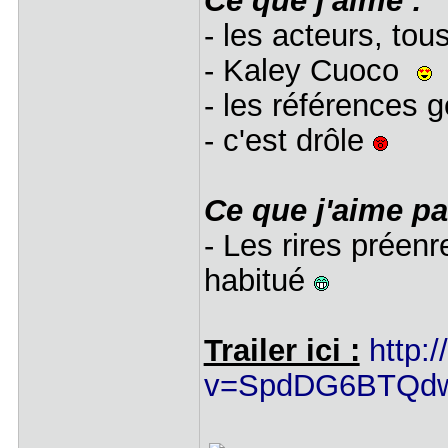
Ce que j'aime :
- les acteurs, tou
- Kaley Cuoco
- les références 
- c'est drôle
Ce que j'aime pa
- Les rires préen
habitué
Trailer ici :
http:
v=SpdDG6BTQd