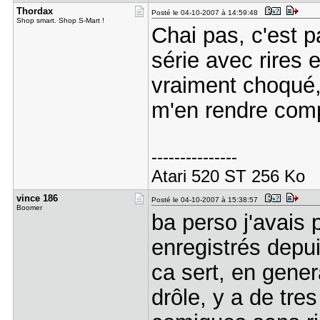
Thordax
Posté le 04-10-2007 à 14:59:48
Shop smart. Shop S-Mart !
Chai pas, c'est p
série avec rires 
vraiment choqué, 
m'en rendre com
---------------
Atari 520 ST 256 Ko
vince 186
Posté le 04-10-2007 à 15:38:57
Boomer
ba perso j'avais 
enregistrés depui
ca sert, en gene
drôle, y a de tre