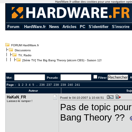
HardWare.fr utilise des cookies pour une navigation optima
Forum
|
HardWare.fr
|
News
|
Articles
|
PC
|
S'identifier
|
S'inscrire
FORUM HardWare.fr
Discussions
TV, Radio
[Série TV] The Big Bang Theory (sitcom CBS) - Saison 12!
Al
Mot :
Pseudo :
Filtrer
Page :
1
2
3
4
5
..
236
237
238
239
240
241
Auteur
Suje
HaKaN_FR
Posté le 04-10-2007 à 10:44:51
Laissez-le ramper !
Pas de topic pour
Bang Theory ??