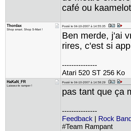
café ou kaamelo
Thordax
Posté le 04-10-2007 à 14:55:35
Shop smart. Shop S-Mart !
Ben merde, j'ai v
rires, c'est si a
---------------
Atari 520 ST 256 Ko
HaKaN_FR
Posté le 04-10-2007 à 14:58:29
Laissez-le ramper !
pas tant que ça 
---------------
Feedback
|
Rock Ban
#Team Rampant