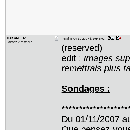
HaKaN_FR
Posté le 04-10-2007 à 10:45:02
Laissez-le ramper !
(reserved)
edit :
images suppr
remettrais plus t
Sondages :
*******************
Du 01/11/2007 a
Que pensez-vou