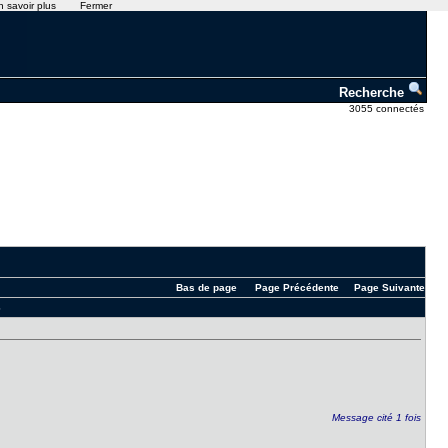
n savoir plus
Fermer
Recherche
3055 connectés
Bas de page
Page Précédente
Page Suivante
6
Message cité 1 fois