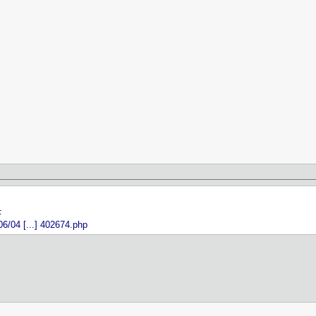
F
06/04 [...] 402674.php