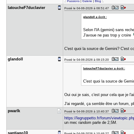
.:
Passions
|
Galerie
|
Blog
:.
latoucheF7​duclavier
Posté le 04-06-2026 à 08:51:47
glandoll a écrit :
Selon l'IA (gemini) sans reche
J'avoue ne pas trop y croire
C'est quoi la source de Gemini? C'est 
glandoll
Posté le 04-06-2026 à 09:15:20
latoucheF7duclavier a écrit :
C'est quoi la source de Gemi
Oui oui je sais, c'est pour cela que je l'a
J'ai regardé, ça semble être un forum, plu
pwarlk
Posté le 04-06-2026 à 10:40:37
https://legruppetto.fr/forum/viewtopic.
un mec random parle de 2,5M.
santiago10
Posté le 04-06-2026 à 10:46:27