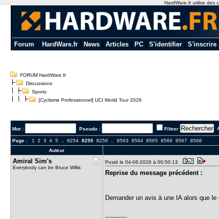
HardWare.fr utilise des c
Forum
|
HardWare.fr
|
News
|
Articles
|
PC
|
S'identifier
|
S'inscrire
FORUM HardWare.fr
Discussions
Sports
[Cyclisme Professionnel] UCI World Tour 2026
A
Mot :
Pseudo :
Filtrer
Page :
1
2
3
4
5
..
8254
8255
8256
..
8563
8564
8565
8566
8567
8568
Auteur
Amiral Sim​'s
Posté le 04-06-2026 à 00:50:13
Everybody can be Bruce Willis
Reprise du message précédent :
Demander un avis à une IA alors que le
---------------