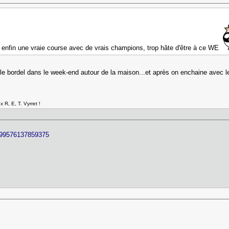
, enfin une vraie course avec de vrais champions, trop hâte d'être à ce WE
 le bordel dans le week-end autour de la maison...et après on enchaine avec
 R, E, T. Vyrret !
2499576137859375