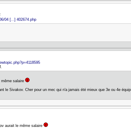
F
06/04 [...] 402674.php
/viewtopic.php?p=4118595
M.
le même salaire
nt le Sivakov. Cher pour un mec qui n'a jamais été mieux que 3e ou 4e équip
kov aurait le même salaire