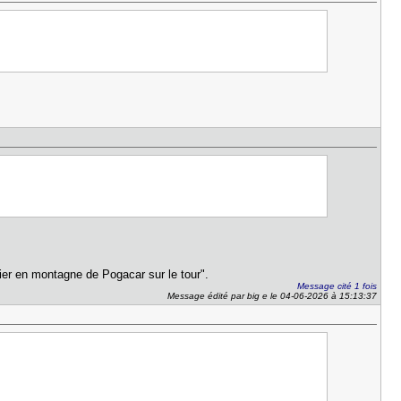
ier en montagne de Pogacar sur le tour".
Message cité 1 fois
Message édité par big e le 04-06-2026 à 15:13:37