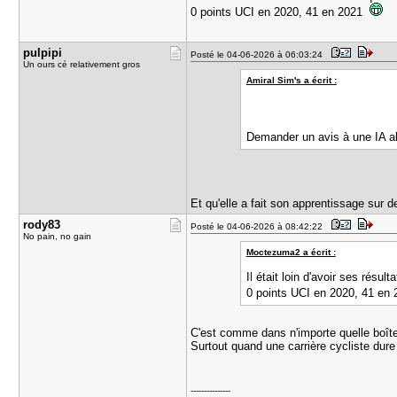
0 points UCI en 2020, 41 en 2021
pulpipi
Posté le 04-06-2026 à 06:03:24
Un ours cé relativement gros
Amiral Sim's a écrit :
Demander un avis à une IA al
Et qu'elle a fait son apprentissage sur 
rody83
Posté le 04-06-2026 à 08:42:22
No pain, no gain
Moctezuma2 a écrit :
Il était loin d'avoir ses résul
0 points UCI en 2020, 41 e
C'est comme dans n'importe quelle boîte e
Surtout quand une carrière cycliste dur
---------------