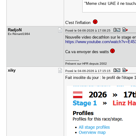
"Meme chez UAE il ne touchai
C'est l'inflation
RadjoN
Posté le 04-06-2026 à 17:08:25
Ex Renard1984
Nouvelle video decathlon sur le stage en
https://www.youtube.com/watch?v=E4
Ca va envoyer des watts
---------------
Présent sur HFR depuis 2002
xiky
Posté le 04-06-2026 à 17:15:15
Fait insolite du jour : le profil de l'éta