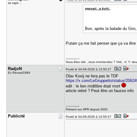
se tapit....
ogsvart_ a écrit :
Bon, après la balade du Giro
Putain ça me fait penser que ça va être
---------------
Vous êtes viré...vous m'entendez ? Viré...V, Y, deux
RadjoN
Posté le 04-06-2026 à 13:50:27
Ex Renard1984
Olav Kooij ne fera pas le TDF
https://x.com/LeGruppetto/status/206
edit : le lien midilibre était mort
article retiré ? Peut être un fausse info
---------------
Présent sur HFR depuis 2002
Publicité
Posté le 04-06-2026 à 13:50:27