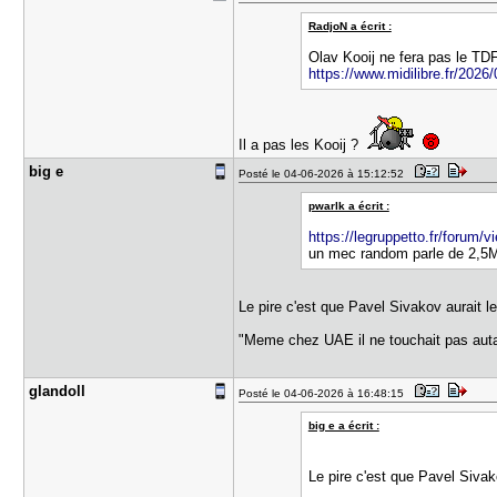
RadjoN a écrit :
Olav Kooij ne fera pas le TD
https://www.midilibre.fr/2026/
Il a pas les Kooij ?
big e
Posté le 04-06-2026 à 15:12:52
pwarlk a écrit :
https://legruppetto.fr/forum
un mec random parle de 2,5
Le pire c'est que Pavel Sivakov aurait 
"Meme chez UAE il ne touchait pas auta
glandoll
Posté le 04-06-2026 à 16:48:15
big e a écrit :
Le pire c'est que Pavel Siva