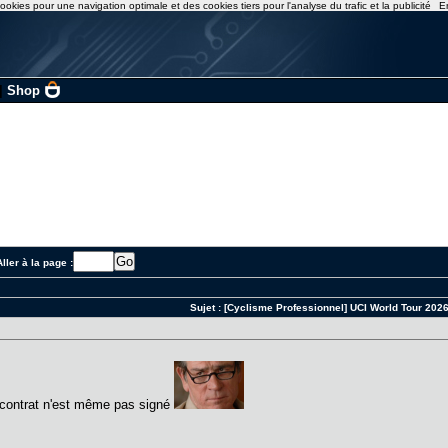
ookies pour une navigation optimale et des cookies tiers pour l'analyse du trafic et la publicité
E
|
Shop
ller à la page :
Sujet :
[Cyclisme Professionnel] UCI World Tour 202
 contrat n'est même pas signé