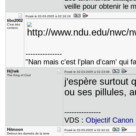
veille pour obtenir le
Posté le 02-03-2005 à 02:16:16
tibo2002
C'est très
content.
---------------
"Nan mais c'est l'plan d'cam' qui fai
H@wk
Posté le 02-03-2005 à 02:23:08
The King of Cool
j'espère surtout 
ou ses pillules, a
---------------
VDS :
Objectif Cano
Hitmoon
Posté le 02-03-2005 à 02:42:41
Debout les damnés de la terre