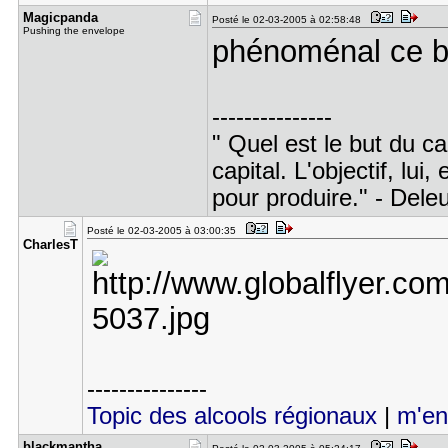
Magicpanda
Posté le 02-03-2005 à 02:58:48
Pushing the envelope
phénoménal ce
---------------
" Quel est le but du ca
capital. L'objectif, lui,
pour produire." - Dele
Posté le 02-03-2005 à 03:00:35
CharlesT
---------------
Topic des alcools régionaux
|
m'en
blackmanth​a