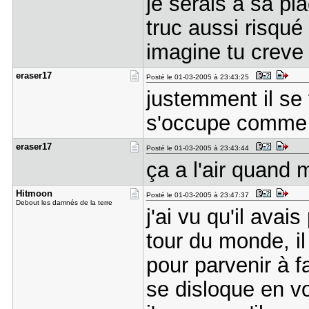
je serais à sa pl
truc aussi risqué
imagine tu creve
eraser17
Posté le 01-03-2005 à 23:43:25
justemment il se f
s'occupe comme 
eraser17
Posté le 01-03-2005 à 23:43:44
ça a l'air quand
Hitmoon
Posté le 01-03-2005 à 23:47:37
Debout les damnés de la terre
j'ai vu qu'il ava
tour du monde, il
pour parvenir à f
se disloque en vo