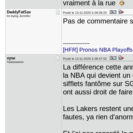
vraiment à la rue
DaddyFatSa​x
Posté le 13-11-2025 à 08:38:20
Im trying Jennifer
Pas de commentaire su
---------------
[HFR] Pronos NBA Playoffs
vyse
Posté le 13-11-2025 à 08:47:52
Yaissssseee
La différence cette ann
la NBA qui devient un 
sifflets fantôme sur S
ont aussi droit de fair
Les Lakers restent un
fautes, ya rien d'anor