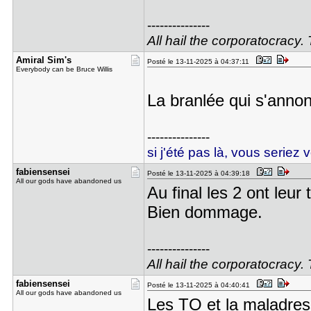
---------------
All hail the corporatocracy.
Amiral Sim​'s
Posté le 13-11-2025 à 04:37:11
Everybody can be Bruce Willis
La branlée qui s'anno
---------------
si j'été pas là, vous seriez 
fabiensens​ei
Posté le 13-11-2025 à 04:39:18
All our gods have abandoned us
Au final les 2 ont leur 
Bien dommage.
---------------
All hail the corporatocracy.
fabiensens​ei
Posté le 13-11-2025 à 04:40:41
All our gods have abandoned us
Les TO et la maladres