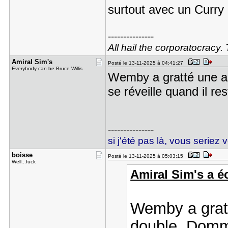
surtout avec un Curry
---------------
All hail the corporatocracy.
Amiral Sim​'s
Posté le 13-11-2025 à 04:41:27
Everybody can be Bruce Willis
Wemby a gratté une as
se réveille quand il r
---------------
si j'été pas là, vous seriez 
boisse
Posté le 13-11-2025 à 05:03:15
Well...fuck
Amiral Sim's a éc
Wemby a gratt
double. Domma