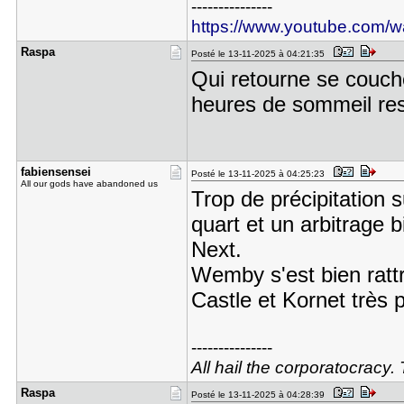
---------------
https://www.youtube.com
Raspa
Posté le 13-11-2025 à 04:21:35
Qui retourne se couch
heures de sommeil re
fabiensens​ei
Posté le 13-11-2025 à 04:25:23
All our gods have abandoned us
Trop de précipitation 
quart et un arbitrage 
Next.
Wemby s'est bien ratt
Castle et Kornet très 
---------------
All hail the corporatocracy.
Raspa
Posté le 13-11-2025 à 04:28:39