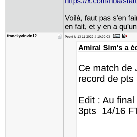
https://x.com/nba/st
Voilà, faut pas s’en f
en fait, et y en a qu’
franckyvin​vin12
Posté le 13-11-2025 à 10:09:03
Amiral Sim's a éc
Ce match de Jo
record de pts
Edit : Au fina
3pts 14/16 FT