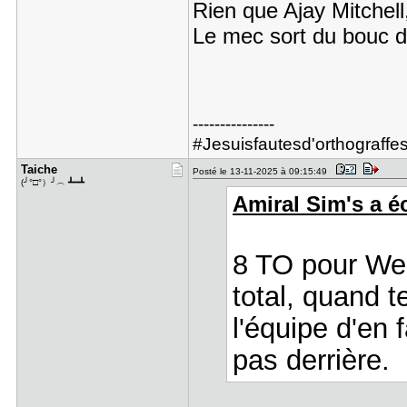
Rien que Ajay Mitchell,
Le mec sort du bouc d
---------------
#Jesuisfautesd'orthograff
Taiche
Posté le 13-11-2025 à 09:15:49
(╯°□°）╯︵ ┻━┻
Amiral Sim's a éc
8 TO pour We
total, quand t
l'équipe d'en 
pas derrière.