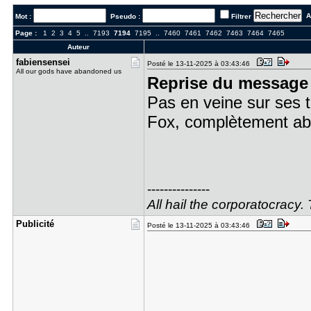
Al
Mot :
Pseudo :
Filtrer
Page :
1
2
3
4
5
..
7193
7194
7195
..
7460
7461
7462
7463
7464
7465
Auteur
fabiensens​ei
Posté le 13-11-2025 à 03:43:46
All our gods have abandoned us
Reprise du message 
Pas en veine sur ses 
Fox, complètement ab
---------------
All hail the corporatocracy.
Publicité
Posté le 13-11-2025 à 03:43:46