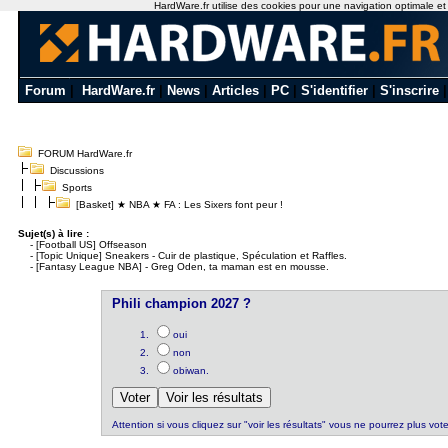
HardWare.fr utilise des cookies pour une navigation optimale et de
Forum
|
HardWare.fr
|
News
|
Articles
|
PC
|
S'identifier
|
S'inscrire
FORUM HardWare.fr
Discussions
Sports
[Basket] ★ NBA ★ FA : Les Sixers font peur !
Sujet(s) à lire :
-
[Football US] Offseason
-
[Topic Unique] Sneakers - Cuir de plastique, Spéculation et Raffles.
-
[Fantasy League NBA] - Greg Oden, ta maman est en mousse.
Phili champion 2027 ?
oui
non
obiwan.
Attention si vous cliquez sur "voir les résultats" vous ne pourrez plus vote