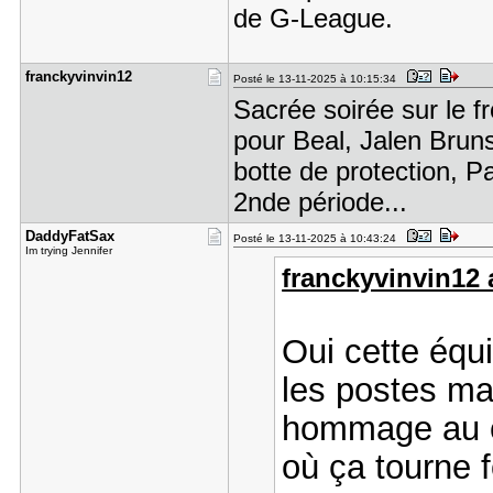
de G-League.
franckyvin​vin12
Posté le 13-11-2025 à 10:15:34
Sacrée soirée sur le f
pour Beal, Jalen Brunso
botte de protection, P
2nde période...
DaddyFatSa​x
Posté le 13-11-2025 à 10:43:24
Im trying Jennifer
franckyvinvin12 a
Oui cette équi
les postes mai
hommage au c
où ça tourne 