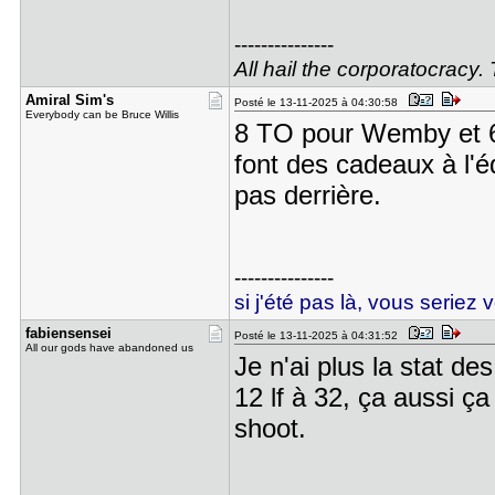
---------------
All hail the corporatocracy.
Amiral Sim​'s
Posté le 13-11-2025 à 04:30:58
Everybody can be Bruce Willis
8 TO pour Wemby et 6 
font des cadeaux à l'é
pas derrière.
---------------
si j'été pas là, vous seriez 
fabiensens​ei
Posté le 13-11-2025 à 04:31:52
All our gods have abandoned us
Je n'ai plus la stat d
12 lf à 32, ça aussi ç
shoot.