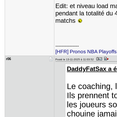
Edit: et niveau load m
pendant la totalité du
matchs
---------------
[HFR] Pronos NBA Playoffs
r06
Posté le 13-11-2025 à 11:03:52
DaddyFatSax a éc
Le coaching, 
Ils prennent 
les joueurs s
chouine jamai