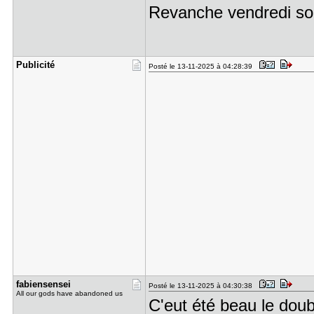
Revanche vendredi so
Publicité
Posté le 13-11-2025 à 04:28:39
fabiensens​ei
Posté le 13-11-2025 à 04:30:38
All our gods have abandoned us
C'eut été beau le doub