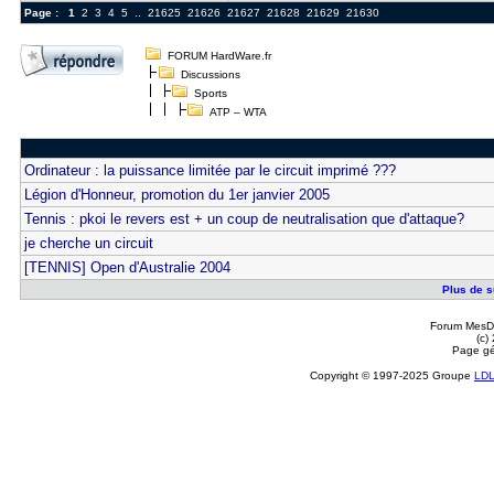
Page :
1
2
3
4
5
..
21625
21626
21627
21628
21629
21630
FORUM HardWare.fr
Discussions
Sports
ATP – WTA
Ordinateur : la puissance limitée par le circuit imprimé ???
Légion d'Honneur, promotion du 1er janvier 2005
Tennis : pkoi le revers est + un coup de neutralisation que d'attaque?
je cherche un circuit
[TENNIS] Open d'Australie 2004
Plus de s
Forum MesDi
(c)
Page gé
Copyright © 1997-2025 Groupe
LD