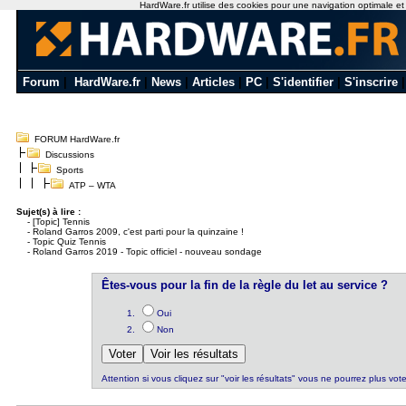
HardWare.fr utilise des cookies pour une navigation optimale et de
Forum
|
HardWare.fr
|
News
|
Articles
|
PC
|
S'identifier
|
S'inscrire
FORUM HardWare.fr
Discussions
Sports
ATP – WTA
Sujet(s) à lire :
-
[Topic] Tennis
-
Roland Garros 2009, c'est parti pour la quinzaine !
-
Topic Quiz Tennis
-
Roland Garros 2019 - Topic officiel - nouveau sondage
Êtes-vous pour la fin de la règle du let au service ?
Oui
Non
Attention si vous cliquez sur "voir les résultats" vous ne pourrez plus vote