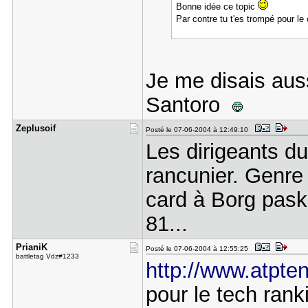
Bonne idée ce topic
Par contre tu t'es trompé pour l
Je me disais auss
Santoro
Zeplusoif
Posté le 07-06-2004 à 12:49:10
Les dirigeants d
rancunier. Genre 
card à Borg pask'
81...
PrianiK
Posté le 07-06-2004 à 12:55:25
battletag Vdz#1233
http://www.atpte
pour le tech rank