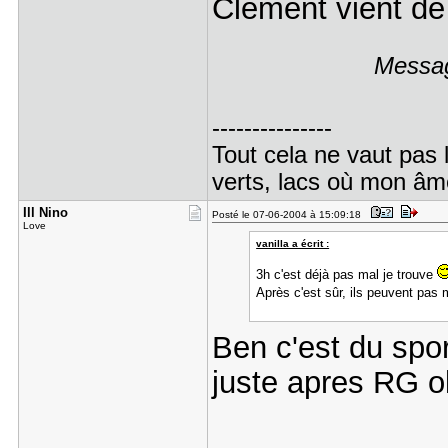
Clement vient de
Messag
---------------
Tout cela ne vaut pas 
verts, lacs où mon âme
Ill Nino
Posté le 07-06-2004 à 15:09:18
Love
vanilla a écrit :
3h c'est déjà pas mal je trouve
Après c'est sûr, ils peuvent pas
Ben c'est du spor
juste apres RG ok