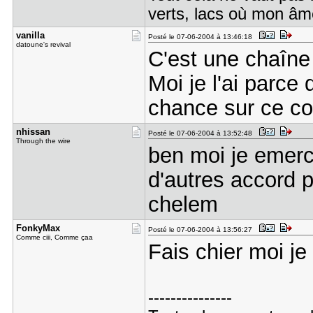
verts, lacs où mon âme
vanilla
Posté le 07-06-2004 à 13:46:18
datoune's revival
C'est une chaîn
Moi je l'ai parce 
chance sur ce cou
nhissan
Posté le 07-06-2004 à 13:52:48
Through the wire
ben moi je emerci
d'autres accord p
chelem
FonkyMax
Posté le 07-06-2004 à 13:56:27
Comme ciii, Comme çaa
Fais chier moi je
---------------