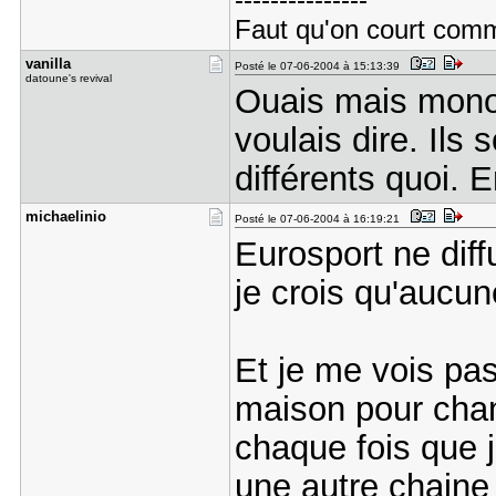
---------------
Faut qu'on court comme
vanilla
Posté le 07-06-2004 à 15:13:39
datoune's revival
Ouais mais monop
voulais dire. Ils
différents quoi. E
michaelini​o
Posté le 07-06-2004 à 16:19:21
Eurosport ne di
je crois qu'aucun
Et je me vois pas
maison pour chan
chaque fois que 
une autre chain