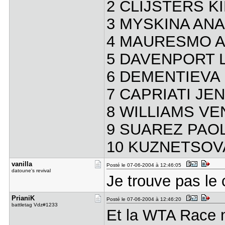
2 CLIJSTERS K
3 MYSKINA AN
4 MAURESMO A
5 DAVENPORT 
6 DEMENTIEVA
7 CAPRIATI JE
8 WILLIAMS VE
9 SUAREZ PAO
10 KUZNETSOV
vanilla
Posté le 07-06-2004 à 12:46:05
datoune's revival
Je trouve pas le
PrianiK
Posté le 07-06-2004 à 12:46:20
battletag Vdz#1233
Et la WTA Race n'