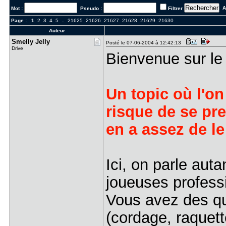
Al
Mot :
Pseudo :
Filtrer
Page :
1
2
3
4
5
..
21625
21626
21627
21628
21629
21630
Auteur
Smelly Jel​ly
Posté le 07-06-2004 à 12:42:13
Drive
Bienvenue sur le
Un topic où l'on
risque de se pr
en a assez de le
Ici, on parle aut
joueuses profess
Vous avez des qu
(cordage, raquett