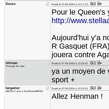
Gouzo
Posté le 07-06-2004 à 13:17:12
Pour le Queen's y
http://www.stella
Aujourd'hui y'a n
R Gasquet (FRA)
jouera contre A
nhissan
Posté le 07-06-2004 à 13:18:42
Through the wire
ya un moyen de 
sport +
langamer
Posté le 07-06-2004 à 13:20:33
&#034;I Love a Sunflower&#034;
Allez Henman !