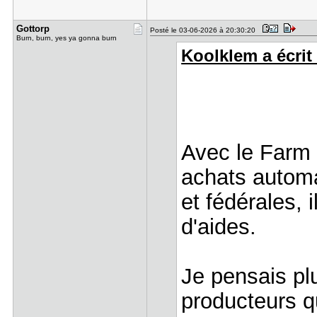
Gottorp
Posté le 03-06-2026 à 20:30:20
Burn, burn, yes ya gonna burn
Koolklem a écrit 
Avec le Farm B
achats automa
et fédérales, 
d'aides.
Je pensais plu
producteurs q