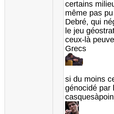
certains milie
même pas pu b
Debré, qui né
le jeu géostr
ceux-là peuven
Grecs
si du moins c
génocidé par 
casquesàpoint