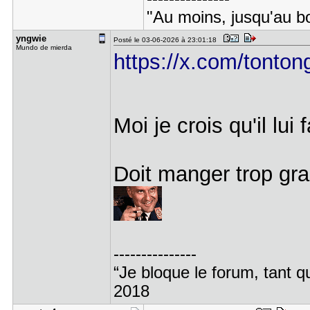
"Au moins, jusqu'au b
yngwie
Posté le 03-06-2026 à 23:01:18
Mundo de mierda
https://x.com/tonto
Moi je crois qu'il lu
Doit manger trop gr
---------------
“Je bloque le forum, tant q
2018