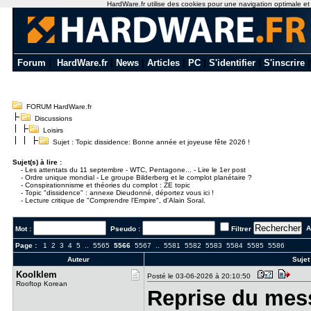
HardWare.fr utilise des cookies pour une navigation optimale et de
Forum
|
HardWare.fr
|
News
|
Articles
|
PC
|
S'identifier
|
S'inscrire
FORUM HardWare.fr
Discussions
Loisirs
Sujet : Topic dissidence: Bonne année et joyeuse fête 2026 !
Sujet(s) à lire :
-
Les attentats du 11 septembre - WTC, Pentagone... - Lire le 1er post
-
Ordre unique mondial - Le groupe Bilderberg et le complot planétaire ?
-
Conspirationnisme et théories du complot : ZE topic
-
Topic "dissidence" : annexe Dieudonné, déportez vous ici !
-
Lecture critique de "Comprendre l'Empire", d'Alain Soral.
Al
Mot :
Pseudo :
Filtrer
Page :
1
2
3
4
5
..
5565
5566
5567
..
5581
5582
5583
5584
5585
5586
Auteur
Sujet
Koolklem
Posté le 03-06-2026 à 20:10:50
Rooftop Korean
Reprise du mes