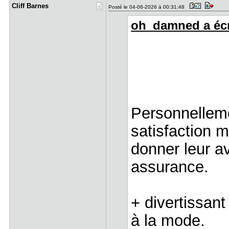
Cliff Barn​es
Posté le 04-06-2026 à 00:31:48
oh_damned a écri
Personnelleme
satisfaction 
donner leur av
assurance.
+ divertissan
à la mode.