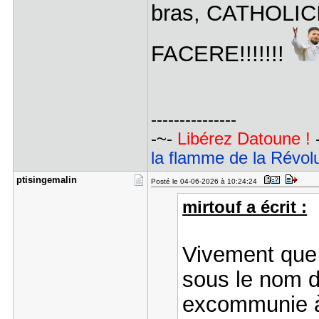
bras, CATHOL
FACERE!!!!!!!
---------------
-~-
Libérez Datoune !
la flamme de la Révolu
ptisingema​lin
Posté le 04-06-2026 à 10:24:24
mirtouf a écrit :
Vivement que 
sous le nom de
excommunie 