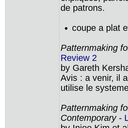
de patrons.
coupe a plat e
Patternmaking f
Review 2
by Gareth Kers
Avis : a venir, il
utilise le system
Patternmaking fo
Contemporary
-
by Injoo Kim et 