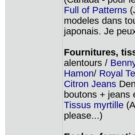
Full of Patterns
(
modeles dans tou
japonais. Je peu
Fournitures, tis
alentours /
Benny
Hamon
/
Royal Te
Citron Jeans
Deni
boutons + jeans e
Tissus myrtille
(A
please...)