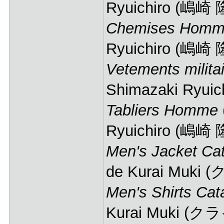
Ryuichiro (嶋崎
Chemises Hom
Ryuichiro (嶋崎
Vetements milita
Shimazaki Ryu
Tabliers Homme
Ryuichiro (嶋崎
Men's Jacket Ca
de Kurai Muki
Men's Shirts Cat
Kurai Muki (