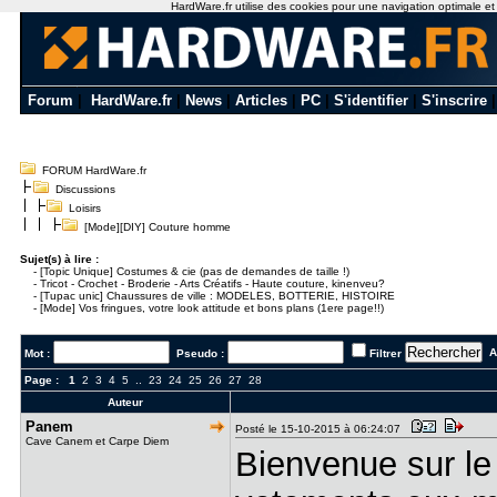
HardWare.fr utilise des cookies pour une navigation optimale et de
Forum
|
HardWare.fr
|
News
|
Articles
|
PC
|
S'identifier
|
S'inscrire
FORUM HardWare.fr
Discussions
Loisirs
[Mode][DIY] Couture homme
Sujet(s) à lire :
-
[Topic Unique] Costumes & cie (pas de demandes de taille !)
-
Tricot - Crochet - Broderie - Arts Créatifs - Haute couture, kinenveu?
-
[Tupac unic] Chaussures de ville : MODELES, BOTTERIE, HISTOIRE
-
[Mode] Vos fringues, votre look attitude et bons plans (1ere page!!)
Al
Mot :
Pseudo :
Filtrer
Page :
1
2
3
4
5
..
23
24
25
26
27
28
Auteur
Panem
Posté le 15-10-2015 à 06:24:07
Cave Canem et Carpe Diem
Bienvenue sur le 