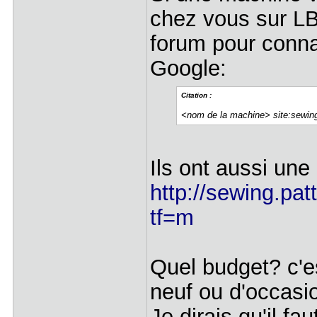
chez vous sur LB
forum pour conna
Google:
Citation :
<nom de la machine> site:sewin
Ils ont aussi un
http://sewing.pat
tf=m
Quel budget? c'es
neuf ou d'occasi
Je dirais qu'il f