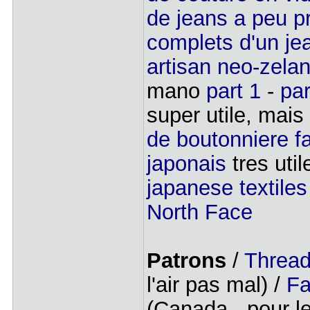
de jeans a peu p
complets d'un je
artisan neo-zela
mano
part 1
-
par
super utile, mai
de boutonniere fa
japonais
tres util
japanese textiles
North Face
Patrons
/
Thread
l'air pas mal) /
Fa
(Canada - pour l