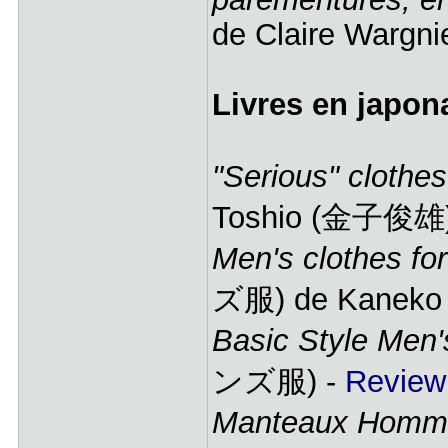
de Claire Wargn
Livres en japon
"Serious" clothe
Toshio (金子俊雄
Men's clothes for
ズ服) de Kaneko
Basic Style Men'
ンズ服) -
Review
Manteaux Homm