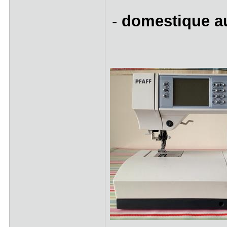
-
domestique a