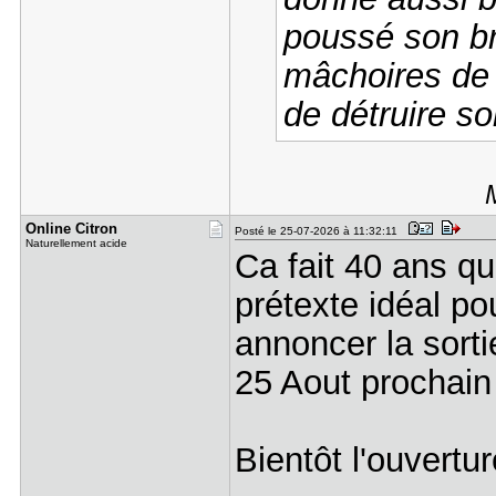
poussé son br
mâchoires de 
de détruire s
Online Cit​ron
Posté le 25-07-2026 à 11:32:11
Naturellement acide
Ca fait 40 ans qu'
prétexte idéal po
annoncer la sorti
25 Aout prochai
Bientôt l'ouvert