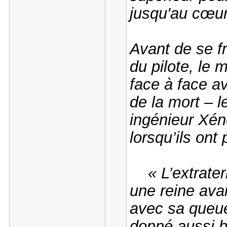
jusqu'au cœur
Avant de se f
du pilote, le 
face à face a
de la mort – l
ingénieur Xé
lorsqu’ils ont 
« L’extraterr
une reine ava
avec sa queue
donné aussi bie