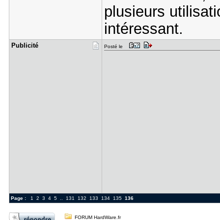
plusieurs utilisa
intéressant.
Publicité
Posté le
Page :
1
2
3
4
5
..
131
132
133
134
135
136
FORUM HardWare.fr