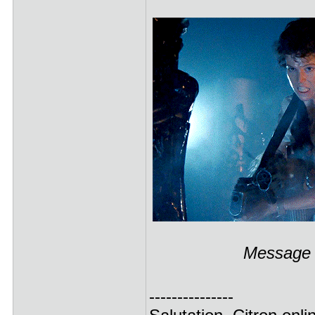
Message é
---------------