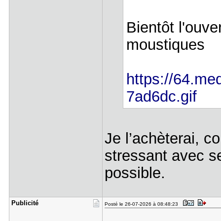
Bientôt l'ouve
moustiques
https://64.med
7ad6dc.gif
Je l’achèterai, c
stressant avec s
possible.
Publicité
Posté le 26-07-2026 à 08:48:23