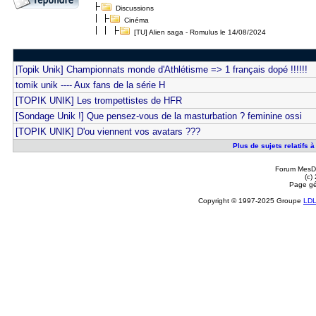
Discussions
Cinéma
[TU] Alien saga - Romulus le 14/08/2024
|Topik Unik] Championnats monde d'Athlétisme => 1 français dopé !!!!!!
tomik unik ---- Aux fans de la série H
[TOPIK UNIK] Les trompettistes de HFR
[Sondage Unik !] Que pensez-vous de la masturbation ? feminine ossi
[TOPIK UNIK] D'ou viennent vos avatars ???
Plus de sujets relatifs 
Forum MesDi
(c)
Page gé
Copyright © 1997-2025 Groupe
LD