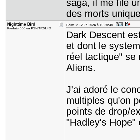
saga, il me file 
des morts unique
Nighttime ​Bird
Posté le 12-05-2026 à 10:20:38
Predator666 on PSN/TF2/L4D
Dark Descent est
et dont le syste
réel tactique" se
Aliens.
J'ai adoré le con
multiples qu'on p
points de drop/ex
"Hadley's Hope" q