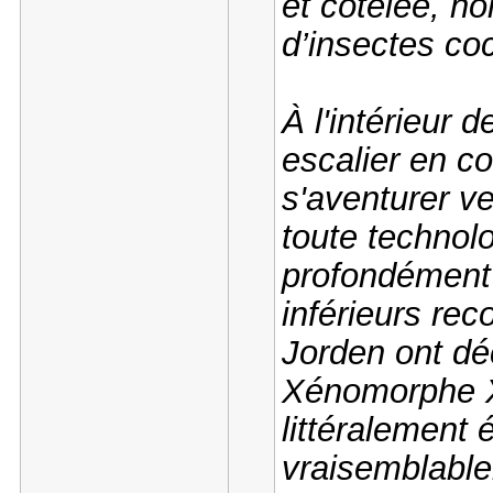
et côtelée, n
d’insectes co
À l'intérieur d
escalier en c
s'aventurer v
toute technol
profondément 
inférieurs rec
Jorden ont dé
Xénomorphe X
littéralement 
vraisemblable