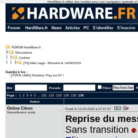
HardWare.fr utilise des cookies pour une navigation optimale et de
Forum
|
HardWare.fr
|
News
|
Articles
|
PC
|
S'identifier
|
S'inscrire
FORUM HardWare.fr
Discussions
Cinéma
[TU] Alien saga - Romulus le 14/08/2024
Sujet(s) à lire :
-
[TOPIK UNIK] Predator, Prey sur D+ !
Al
Mot :
Pseudo :
Filtrer
Page :
1
2
3
4
5
..
131
132
133
134
135
136
Auteur
Online Cit​ron
Posté le 12-05-2026 à 07:07:37
Naturellement acide
Reprise du mes
Sans transition