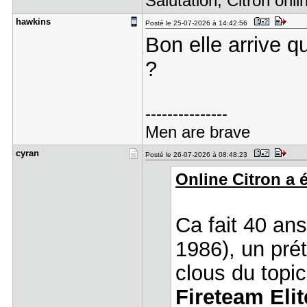
Salutation, Citron onli
hawkins
Posté le 25-07-2026 à 14:42:56
Bon elle arrive q
?
---------------
Men are brave
cyran
Posté le 26-07-2026 à 08:48:23
Online Citron a é
Ca fait 40 ans 
1986), un prét
clous du topic
Fireteam Elit