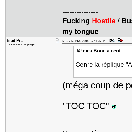
---------------
Fucking
Hostile
/
Bus
my tongue
Brad Pitt
Posté le 13-08-2003 à 11:42:11
La vie est une plage
J@mes Bond a écrit :
Genre la réplique "
(méga coup de p
"TOC TOC"
---------------