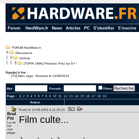
Forum
|
HardWare.fr
|
News
|
Articles
|
PC
|
S'identifier
|
S'inscrire
FORUM HardWare.fr
Discussions
Cinéma
[TOPIK UNIK] Predator, Prey sur D+ !
Sujet(s) à lire :
-
[TU] Alien saga - Romulus le 14/08/2024
Mot :
Pseudo :
Filtrer
Page :
1
2
3
4
5
6
7
8
9
10
11
12
13
14
15
16
17
18
19
Auteur
Posté le 13-08-2003 à 11:26:23
Brad
Film culte...
Pitt
La vie
est
une
plage