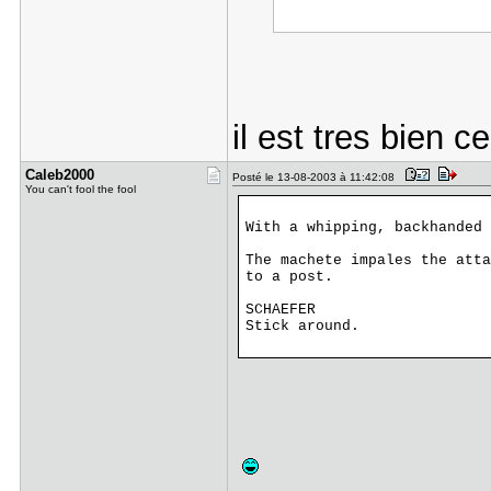
il est tres bien c
Caleb2000
Posté le 13-08-2003 à 11:42:08
You can't fool the fool
With a whipping, backhanded 
The machete impales the att
to a post.
SCHAEFER
Stick around.