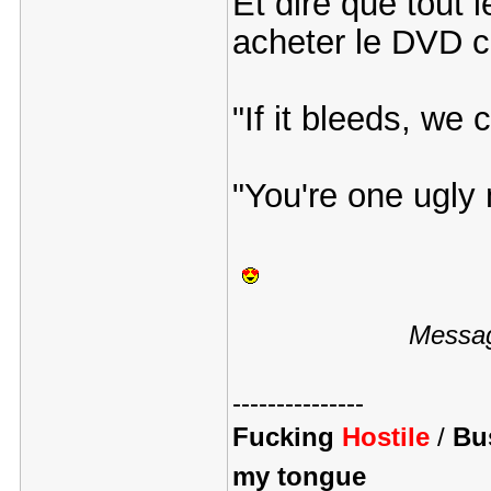
Et dire que tout
acheter le DVD co
"If it bleeds, we ca
"You're one ugly
Messag
---------------
Fucking
Hostile
/
Bus
my tongue