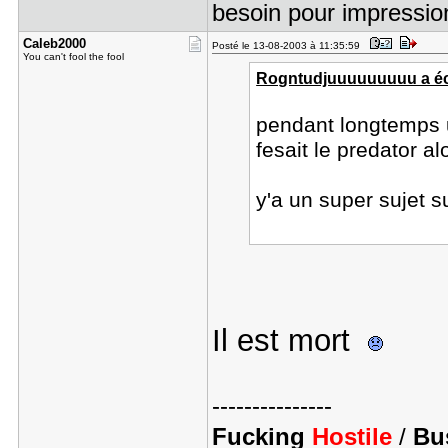
besoin pour impressio
Caleb2000
Posté le 13-08-2003 à 11:35:59
You can't fool the fool
Rogntudjuuuuuuuuu a écr
pendant longtemps 
fesait le predator alo
y'a un super sujet su
Il est mort
---------------
Fucking
Hostile
/
Bus