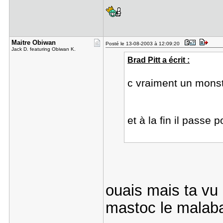
Maitre Obi​wan
Posté le 13-08-2003 à 12:09:20
Jack D. featuring Obiwan K.
Brad Pitt a écrit :
c vraiment un monst
et à la fin il passe 
ouais mais ta vu 
mastoc le mala